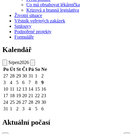
Co má obsahovat lékárnička
Krizová a branná legislativa
Životní situace
Věstník veřejných zakázek
Smlouvy
Podpořené projekty
Formuláře
Kalendář
Srpen
2026
Po
Út
St
Čt
Pá
So
Ne
27
28
29
30
31
1
2
3
4
5
6
7
8
9
10
11
12
13
14
15
16
17
18
19
20
21
22
23
24
25
26
27
28
29
30
31
1
2
3
4
5
6
Aktuální počasí