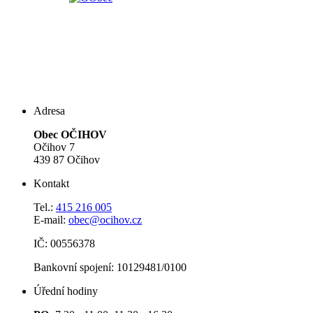
Adresa
Obec OČIHOV
Očihov 7
439 87 Očihov
Kontakt
Tel.:
415 216 005
E-mail:
obec@ocihov.cz
IČ: 00556378
Bankovní spojení: 10129481/0100
Úřední hodiny