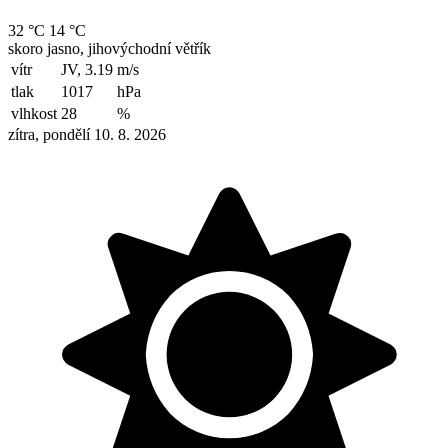
32 °C
14 °C
skoro jasno, jihovýchodní větřík
vítr
JV, 3.19
m/s
tlak
1017
hPa
vlhkost
28
%
zítra, pondělí 10. 8. 2026