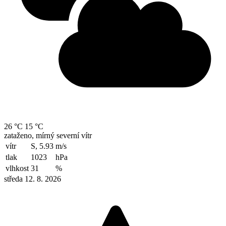
26 °C
15 °C
zataženo, mírný severní vítr
vítr
S, 5.93
m/s
tlak
1023
hPa
vlhkost
31
%
středa 12. 8. 2026