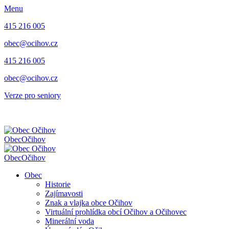
Menu
415 216 005
obec@ocihov.cz
415 216 005
obec@ocihov.cz
Verze pro seniory
Obec
Očihov
Obec
Očihov
Obec
Historie
Zajímavosti
Znak a vlajka obce Očihov
Virtuální prohlídka obcí Očihov a Očihovec
Minerální voda