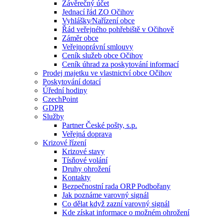
Závěrečný účet
Jednací řád ZO Očihov
Vyhlášky⁄Nařízení obce
Řád veřejného pohřebiště v Očihově
Záměr obce
Veřejnoprávní smlouvy
Ceník služeb obce Očihov
Ceník úhrad za poskytování informací
Prodej majetku ve vlastnictví obce Očihov
Poskytování dotací
Úřední hodiny
CzechPoint
GDPR
Služby
Partner České pošty, s.p.
Veřejná doprava
Krizové řízení
Krizové stavy
Tísňové volání
Druhy ohrožení
Kontakty
Bezpečnostní rada ORP Podbořany
Jak poznáme varovný signál
Co dělat když zazní varovný signál
Kde získat informace o možném ohrožení