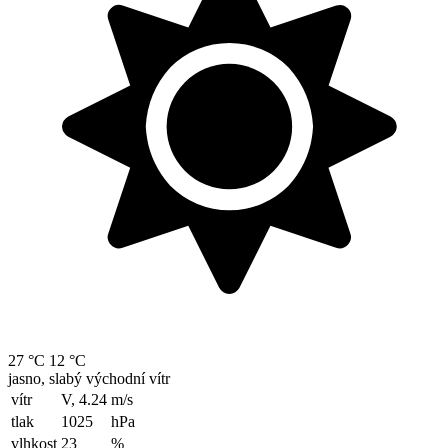
27 °C
12 °C
jasno, slabý východní vítr
vítr
V, 4.24
m/s
tlak
1025
hPa
vlhkost
23
%