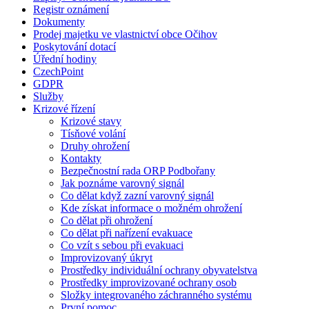
Registr oznámení
Dokumenty
Prodej majetku ve vlastnictví obce Očihov
Poskytování dotací
Úřední hodiny
CzechPoint
GDPR
Služby
Krizové řízení
Krizové stavy
Tísňové volání
Druhy ohrožení
Kontakty
Bezpečnostní rada ORP Podbořany
Jak poznáme varovný signál
Co dělat když zazní varovný signál
Kde získat informace o možném ohrožení
Co dělat při ohrožení
Co dělat při nařízení evakuace
Co vzít s sebou při evakuaci
Improvizovaný úkryt
Prostředky individuální ochrany obyvatelstva
Prostředky improvizované ochrany osob
Složky integrovaného záchranného systému
První pomoc