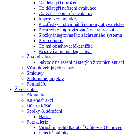
Co dělat při ohrožení
Co dělat při nařízení evakuace
Co vzít s sebou při evakuaci
Improvizovaný úkryt
Prostředky individuální ochrany obyvatelstva
Prostředky improvizované ochrany osob
Složky integrovaného záchranného systému
První pomoc
Co má obsahovat lékárnička
Krizová a branná legislativa
Životní situace
Návody na řešení některých životních situací
Věstník veřejných zakázek
Smlouvy
Podpořené projekty
Formuláře
Život v obci
Aktuality
Kalendář akcí
Dětské hřiště
Spolky & sdružení
Hasiči
Fotogalerie
Virtuální prohlídka obcí Očihov a Očihovec
Letecké snímky