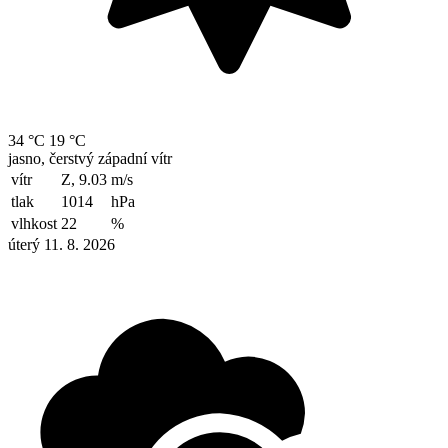
34 °C
19 °C
jasno, čerstvý západní vítr
vítr
Z, 9.03
m/s
tlak
1014
hPa
vlhkost
22
%
úterý 11. 8. 2026