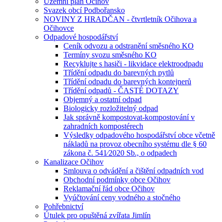
Územní plán Očihov
Svazek obcí Podbořansko
NOVINY Z HRADČAN - čtvrtletník Očihova a
Očihovce
Odpadové hospodářství
Ceník odvozu a odstranění směsného KO
Termíny svozu směsného KO
Recyklujte s hasiči - likvidace elektroodpadu
Třídění odpadu do barevných pytlů
Třídění odpadu do barevných kontejnerů
Třídění odpadů - ČASTÉ DOTAZY
Objemný a ostatní odpad
Biologicky rozložitelný odpad
Jak správně kompostovat-kompostování v
zahradních kompostérech
Výsledky odpadového hospodářství obce včetně
nákladů na provoz obecního systému dle § 60
zákona č. 541⁄2020 Sb., o odpadech
Kanalizace Očihov
Smlouva o odvádění a čištění odpadních vod
Obchodní podmínky obce Očihov
Reklamační řád obce Očihov
Vyúčtování ceny vodného a stočného
Pohřebnictví
Útulek pro opuštěná zvířata Jimlín