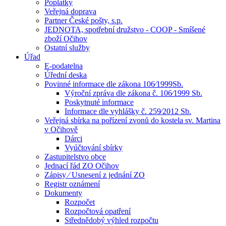
Poplatky
Veřejná doprava
Partner České pošty, s.p.
JEDNOTA, spotřební družstvo - COOP - Smíšené
zboží Očihov
Ostatní služby
Úřad
E-podatelna
Úřední deska
Povinné informace dle zákona 106⁄1999Sb.
Výroční zpráva dle zákona č. 106⁄1999 Sb.
Poskytnuté informace
Informace dle vyhlášky č. 259⁄2012 Sb.
Veřejná sbírka na pořízení zvonů do kostela sv. Martina
v Očihově
Dárci
Vyúčtování sbírky
Zastupitelstvo obce
Jednací řád ZO Očihov
Zápisy ⁄ Usnesení z jednání ZO
Registr oznámení
Dokumenty
Rozpočet
Rozpočtová opatření
Střednědobý výhled rozpočtu