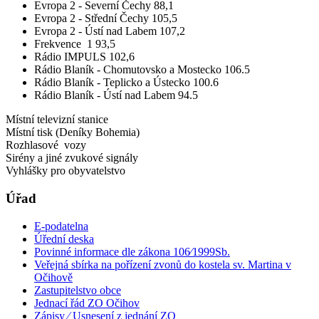
Evropa 2 - Severní Čechy 88,1
Evropa 2 - Střední Čechy 105,5
Evropa 2 - Ústí nad Labem 107,2
Frekvence 1 93,5
Rádio IMPULS 102,6
Rádio Blaník - Chomutovsko a Mostecko 106.5
Rádio Blaník - Teplicko a Ústecko 100.6
Rádio Blaník - Ústí nad Labem 94.5
Místní televizní stanice
Místní tisk (Deníky Bohemia)
Rozhlasové vozy
Sirény a jiné zvukové signály
Vyhlášky pro obyvatelstvo
Úřad
E-podatelna
Úřední deska
Povinné informace dle zákona 106⁄1999Sb.
Veřejná sbírka na pořízení zvonů do kostela sv. Martina v
Očihově
Zastupitelstvo obce
Jednací řád ZO Očihov
Zápisy ⁄ Usnesení z jednání ZO