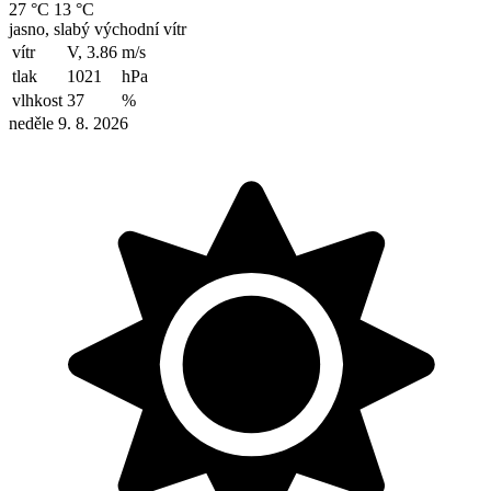
27 °C
13 °C
jasno, slabý východní vítr
vítr
V, 3.86
m/s
tlak
1021
hPa
vlhkost
37
%
neděle 9. 8. 2026