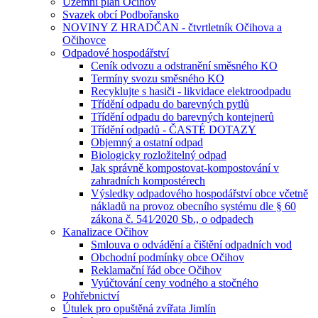
Územní plán Očihov
Svazek obcí Podbořansko
NOVINY Z HRADČAN - čtvrtletník Očihova a
Očihovce
Odpadové hospodářství
Ceník odvozu a odstranění směsného KO
Termíny svozu směsného KO
Recyklujte s hasiči - likvidace elektroodpadu
Třídění odpadu do barevných pytlů
Třídění odpadu do barevných kontejnerů
Třídění odpadů - ČASTÉ DOTAZY
Objemný a ostatní odpad
Biologicky rozložitelný odpad
Jak správně kompostovat-kompostování v
zahradních kompostérech
Výsledky odpadového hospodářství obce včetně
nákladů na provoz obecního systému dle § 60
zákona č. 541⁄2020 Sb., o odpadech
Kanalizace Očihov
Smlouva o odvádění a čištění odpadních vod
Obchodní podmínky obce Očihov
Reklamační řád obce Očihov
Vyúčtování ceny vodného a stočného
Pohřebnictví
Útulek pro opuštěná zvířata Jimlín