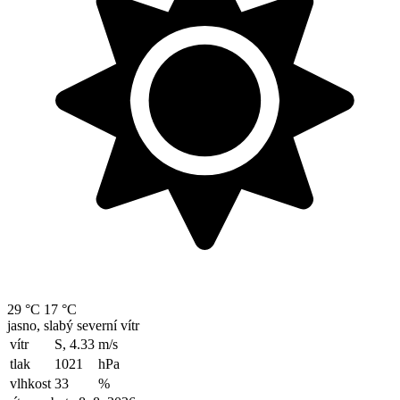
29 °C
17 °C
jasno, slabý severní vítr
vítr
S, 4.33
m/s
tlak
1021
hPa
vlhkost
33
%