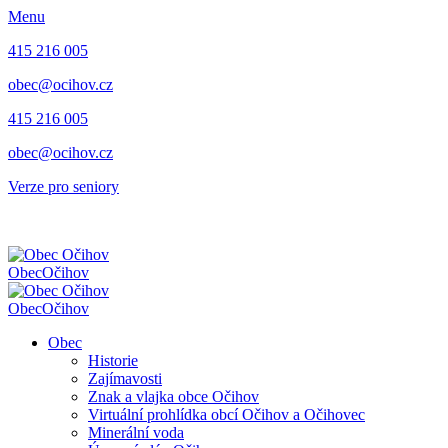
Menu
415 216 005
obec@ocihov.cz
415 216 005
obec@ocihov.cz
Verze pro seniory
Obec
Očihov
Obec
Očihov
Obec
Historie
Zajímavosti
Znak a vlajka obce Očihov
Virtuální prohlídka obcí Očihov a Očihovec
Minerální voda