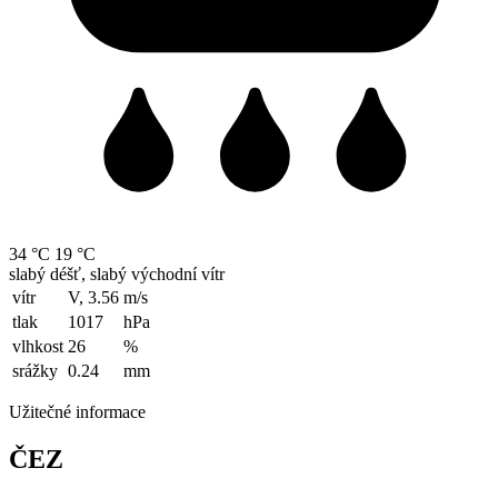
34 °C
19 °C
slabý déšť, slabý východní vítr
vítr
V, 3.56
m/s
tlak
1017
hPa
vlhkost
26
%
srážky
0.24
mm
Užitečné informace
ČEZ