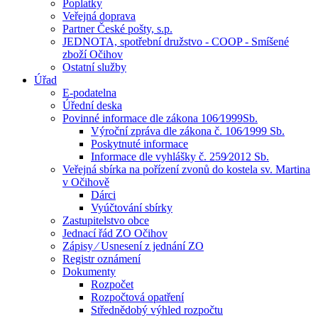
Poplatky
Veřejná doprava
Partner České pošty, s.p.
JEDNOTA, spotřební družstvo - COOP - Smíšené
zboží Očihov
Ostatní služby
Úřad
E-podatelna
Úřední deska
Povinné informace dle zákona 106⁄1999Sb.
Výroční zpráva dle zákona č. 106⁄1999 Sb.
Poskytnuté informace
Informace dle vyhlášky č. 259⁄2012 Sb.
Veřejná sbírka na pořízení zvonů do kostela sv. Martina
v Očihově
Dárci
Vyúčtování sbírky
Zastupitelstvo obce
Jednací řád ZO Očihov
Zápisy ⁄ Usnesení z jednání ZO
Registr oznámení
Dokumenty
Rozpočet
Rozpočtová opatření
Střednědobý výhled rozpočtu