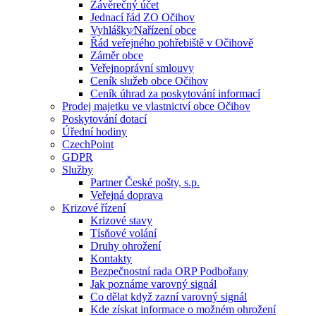
Závěrečný účet
Jednací řád ZO Očihov
Vyhlášky⁄Nařízení obce
Řád veřejného pohřebiště v Očihově
Záměr obce
Veřejnoprávní smlouvy
Ceník služeb obce Očihov
Ceník úhrad za poskytování informací
Prodej majetku ve vlastnictví obce Očihov
Poskytování dotací
Úřední hodiny
CzechPoint
GDPR
Služby
Partner České pošty, s.p.
Veřejná doprava
Krizové řízení
Krizové stavy
Tísňové volání
Druhy ohrožení
Kontakty
Bezpečnostní rada ORP Podbořany
Jak poznáme varovný signál
Co dělat když zazní varovný signál
Kde získat informace o možném ohrožení