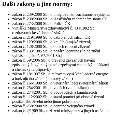
Další zákony a jiné normy:
zákon č. 239/2000 Sb., o integrovaném záchranném systému
zákon č. 238/2000 Sb., o Hasičském záchranném sboru ČR
zákon č. 273/2008 Sb., o Policii ČR
vyhláška Ministerstva zdravotnictví č. 434/1992 Sb.,
o zdravotnické záchranné službě
zákon č. 219/1999 Sb., o ozbrojených silách ČR
zákon č. 129/2000 Sb., o krajích (krajské zřízení)
zákon č. 128/2000 Sb., o obcích (obecní zřízení)
zákon č. 133/1985 Sb., o požární ochraně (úplné znění
vyhlášeno jako č. 67/2001 Sb.)
zákon č. 59/2006 Sb., o prevenci závažných havárií
způsobených vybranými nebezpečnými chemickými látkami
a chemickými přípravky
zákon č. 18/1997 Sb., o mírovém využívání jaderné energie
a ionizujícího záření (atomový zákon)
zákon č. 166/1999 Sb., o veterinární péči (veterinární zákon)
zákon č. 254/2001 Sb., o vodách (vodní zákon)
zákon č. 274/2001 Sb., o vodovodech a kanalizacích
zákon č. 12/2002 Sb., o státní pomoci při obnově území
postiženého živelní nebo jinou pohromou
zákon č. 258/2000 Sb., o ochraně veřejného zdraví
zákon č. 2/1969 Sb., o zřízení ministerstev a jiných ústředních