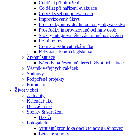
Co dělat při ohrožení
Co dělat při nařízení evakuace
Co vzít s sebou při evakuaci
Improvizovaný úkryt
Prostředky individuální ochrany obyvatelstva
Prostředky improvizované ochrany osob
Složky integrovaného záchranného systému
První pomoc
Co má obsahovat lékárnička
Krizová a branná legislativa
Životní situace
Návody na řešení některých životních situací
Věstník veřejných zakázek
Smlouvy
Podpořené projekty
Formuláře
Život v obci
Aktuality
Kalendář akcí
Dětské hřiště
Spolky & sdružení
Hasiči
Fotogalerie
Virtuální prohlídka obcí Očihov a Očihovec
Letecké snímky