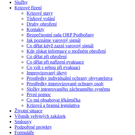
Služby
Krizové řízení
Krizové stavy
Tísňové volání
Druhy ohrožení
Kontakty
Bezpečnostní rada ORP Podbořany
Jak poznáme varovný signál
Co dělat když zazní varovný signál
Kde získat informace o možném ohrožení
Co dělat při ohrožení
Co dělat při nařízení evakuace
Co vzít s sebou při evakuaci
Improvizovaný úkryt
Prostředky individuální ochrany obyvatelstva
Prostředky improvizované ochrany osob
Složky integrovaného záchranného systému
První pomoc
Co má obsahovat lékárnička
Krizová a branná legislativa
Životní situace
Věstník veřejných zakázek
Smlouvy
Podpořené projekty
Formuláře