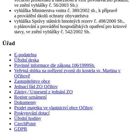
ve znění vyhlášky č. 56/2003 Sb.)
vyhláška Ministerstva vnitra č. 380/2002 sb., k přípravě
a provádění úkolů ochrany obyvatelstva
vyhláška Správy státních hmotných rezerv č. 498/2000 Sb.,
o plánování a provádění hospodářských opatření pro krizové
stavy, ve znění vyhlášky č. 542/2002 Sb.
Úřad
E-podatelna
Úřední deska
Povinné informace dle zákona 106⁄1999Sb.
Veřejná sbírka na pořízení zvonů do kostela sv. Martina v
Očihově
Zastupitelstvo obce
Jednací řád ZO Očihov
Zápisy ⁄ Usnesení z jednání ZO
Registr oznámení
Dokumenty
Prodej majetku ve vlastnictví obce Očihov
Poskytování dotací
Úřední hodiny
CzechPoint
GDPR