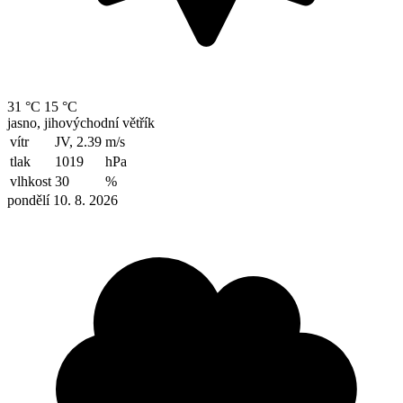
31 °C
15 °C
jasno, jihovýchodní větřík
vítr
JV, 2.39
m/s
tlak
1019
hPa
vlhkost
30
%
pondělí 10. 8. 2026