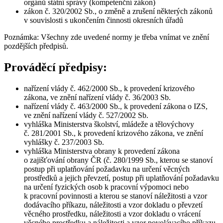
orgánů státní správy (kompetenční zákon)
zákon č. 320/2002 Sb., o změně a zrušení některých zákonů
v souvislosti s ukončením činnosti okresních úřadů
Poznámka: Všechny zde uvedené normy je třeba vnímat ve znění
pozdějších předpisů.
Prováděcí předpisy:
nařízení vlády č. 462/2000 Sb., k provedení krizového
zákona, ve znění nařízení vlády č. 36/2003 Sb.
nařízení vlády č. 463/2000 Sb., k provedení zákona o IZS,
ve znění nařízení vlády č. 527/2002 Sb.
vyhláška Ministerstva školství, mládeže a tělovýchovy
č. 281/2001 Sb., k provedení krizového zákona, ve znění
vyhlášky č. 237/2003 Sb.
vyhláška Ministerstva obrany k provedení zákona
o zajišťování obrany ČR (č. 280/1999 Sb., kterou se stanoví
postup při uplatňování požadavku na určení věcných
prostředků a jejich převzetí, postup při uplatňování požadavku
na určení fyzických osob k pracovní výpomoci nebo
k pracovní povinnosti a kterou se stanoví náležitosti a vzor
dodávacího příkazu, náležitosti a vzor dokladu o převzetí
věcného prostředku, náležitosti a vzor dokladu o vrácení
věcného prostředku a náležitosti a vzor povolávacího příkazu,