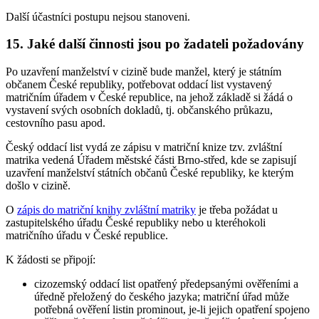
Další účastníci postupu nejsou stanoveni.
15. Jaké další činnosti jsou po žadateli požadovány
Po uzavření manželství v cizině bude manžel, který je státním
občanem České republiky, potřebovat oddací list vystavený
matričním úřadem v České republice, na jehož základě si žádá o
vystavení svých osobních dokladů, tj. občanského průkazu,
cestovního pasu apod.
Český oddací list vydá ze zápisu v matriční knize tzv. zvláštní
matrika vedená Úřadem městské části Brno-střed, kde se zapisují
uzavření manželství státních občanů České republiky, ke kterým
došlo v cizině.
O
zápis do matriční knihy zvláštní matriky
je třeba požádat u
zastupitelského úřadu České republiky nebo u kteréhokoli
matričního úřadu v České republice.
K žádosti se připojí:
cizozemský oddací list opatřený předepsanými ověřeními a
úředně přeložený do českého jazyka; matriční úřad může
potřebná ověření listin prominout, je-li jejich opatření spojeno