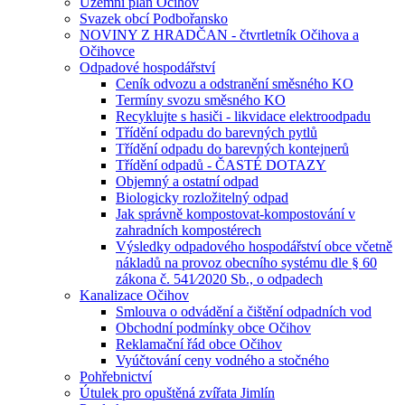
Územní plán Očihov
Svazek obcí Podbořansko
NOVINY Z HRADČAN - čtvrtletník Očihova a
Očihovce
Odpadové hospodářství
Ceník odvozu a odstranění směsného KO
Termíny svozu směsného KO
Recyklujte s hasiči - likvidace elektroodpadu
Třídění odpadu do barevných pytlů
Třídění odpadu do barevných kontejnerů
Třídění odpadů - ČASTÉ DOTAZY
Objemný a ostatní odpad
Biologicky rozložitelný odpad
Jak správně kompostovat-kompostování v
zahradních kompostérech
Výsledky odpadového hospodářství obce včetně
nákladů na provoz obecního systému dle § 60
zákona č. 541⁄2020 Sb., o odpadech
Kanalizace Očihov
Smlouva o odvádění a čištění odpadních vod
Obchodní podmínky obce Očihov
Reklamační řád obce Očihov
Vyúčtování ceny vodného a stočného
Pohřebnictví
Útulek pro opuštěná zvířata Jimlín