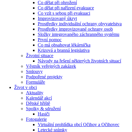
Co dělat při ohrožení
Co dělat při nařízení evakuace
Co vzít s sebou při evakuaci
Improvizovaný úkryt
Prostředky individuální ochrany obyvatelstva
Prostředky improvizované ochrany osob
Složky integrovaného záchranného systému
První pomoc
Co má obsahovat lékárnička
Krizová a branná legislativa
Životní situace
Návody na řešení některých životních situací
Věstník veřejných zakázek
Smlouvy
Podpořené projekty
Formuláře
Život v obci
Aktuality
Kalendář akcí
Dětské hřiště
Spolky & sdružení
Hasiči
Fotogalerie
Virtuální prohlídka obcí Očihov a Očihovec
Letecké snímky