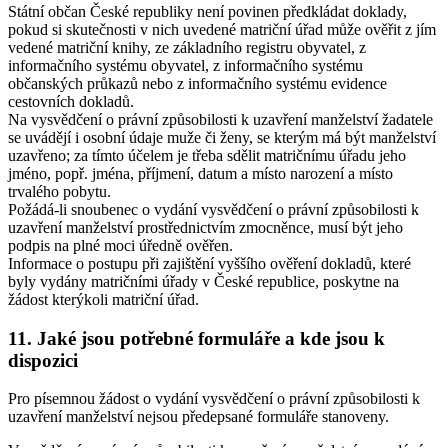
Státní občan České republiky není povinen předkládat doklady,
pokud si skutečnosti v nich uvedené matriční úřad může ověřit z jím
vedené matriční knihy, ze základního registru obyvatel, z
informačního systému obyvatel, z informačního systému
občanských průkazů nebo z informačního systému evidence
cestovních dokladů.
Na vysvědčení o právní způsobilosti k uzavření manželství žadatele
se uvádějí i osobní údaje muže či ženy, se kterým má být manželství
uzavřeno; za tímto účelem je třeba sdělit matričnímu úřadu jeho
jméno, popř. jména, příjmení, datum a místo narození a místo
trvalého pobytu.
Požádá-li snoubenec o vydání vysvědčení o právní způsobilosti k
uzavření manželství prostřednictvím zmocněnce, musí být jeho
podpis na plné moci úředně ověřen.
Informace o postupu při zajištění vyššího ověření dokladů, které
byly vydány matričními úřady v České republice, poskytne na
žádost kterýkoli matriční úřad.
11. Jaké jsou potřebné formuláře a kde jsou k
dispozici
Pro písemnou žádost o vydání vysvědčení o právní způsobilosti k
uzavření manželství nejsou předepsané formuláře stanoveny.