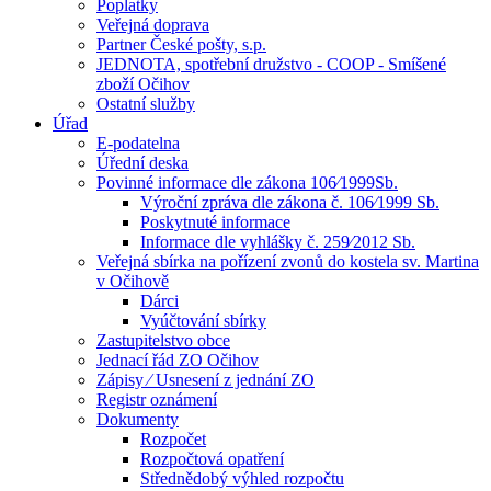
Poplatky
Veřejná doprava
Partner České pošty, s.p.
JEDNOTA, spotřební družstvo - COOP - Smíšené
zboží Očihov
Ostatní služby
Úřad
E-podatelna
Úřední deska
Povinné informace dle zákona 106⁄1999Sb.
Výroční zpráva dle zákona č. 106⁄1999 Sb.
Poskytnuté informace
Informace dle vyhlášky č. 259⁄2012 Sb.
Veřejná sbírka na pořízení zvonů do kostela sv. Martina
v Očihově
Dárci
Vyúčtování sbírky
Zastupitelstvo obce
Jednací řád ZO Očihov
Zápisy ⁄ Usnesení z jednání ZO
Registr oznámení
Dokumenty
Rozpočet
Rozpočtová opatření
Střednědobý výhled rozpočtu