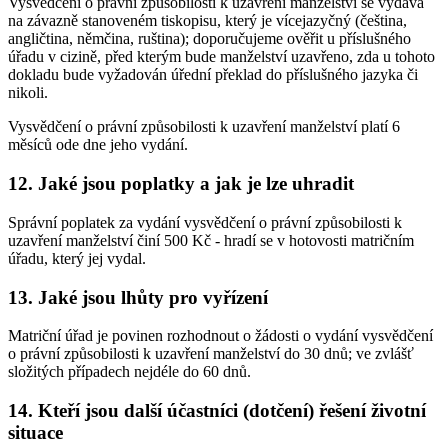
Vysvědčení o právní způsobilosti k uzavření manželství se vydává
na závazně stanoveném tiskopisu, který je vícejazyčný (čeština,
angličtina, němčina, ruština); doporučujeme ověřit u příslušného
úřadu v cizině, před kterým bude manželství uzavřeno, zda u tohoto
dokladu bude vyžadován úřední překlad do příslušného jazyka či
nikoli.
Vysvědčení o právní způsobilosti k uzavření manželství platí 6
měsíců ode dne jeho vydání.
12. Jaké jsou poplatky a jak je lze uhradit
Správní poplatek za vydání vysvědčení o právní způsobilosti k
uzavření manželství činí 500 Kč - hradí se v hotovosti matričním
úřadu, který jej vydal.
13. Jaké jsou lhůty pro vyřízení
Matriční úřad je povinen rozhodnout o žádosti o vydání vysvědčení
o právní způsobilosti k uzavření manželství do 30 dnů; ve zvlášť
složitých případech nejdéle do 60 dnů.
14. Kteří jsou další účastníci (dotčení) řešení životní
situace