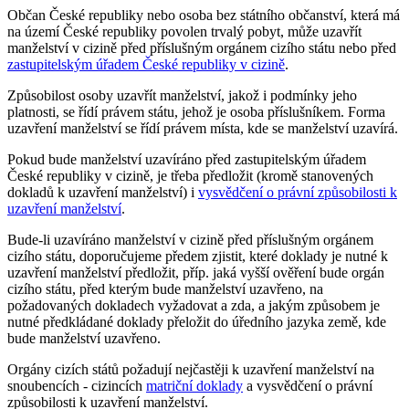
Občan České republiky nebo osoba bez státního občanství, která má
na území České republiky povolen trvalý pobyt, může uzavřít
manželství v cizině před příslušným orgánem cizího státu nebo před
zastupitelským úřadem České republiky v cizině
.
Způsobilost osoby uzavřít manželství, jakož i podmínky jeho
platnosti, se řídí právem státu, jehož je osoba příslušníkem. Forma
uzavření manželství se řídí právem místa, kde se manželství uzavírá.
Pokud bude manželství uzavíráno před zastupitelským úřadem
České republiky v cizině, je třeba předložit (kromě stanovených
dokladů k uzavření manželství) i
vysvědčení o právní způsobilosti k
uzavření manželství
.
Bude-li uzavíráno manželství v cizině před příslušným orgánem
cizího státu, doporučujeme předem zjistit, které doklady je nutné k
uzavření manželství předložit, příp. jaká vyšší ověření bude orgán
cizího státu, před kterým bude manželství uzavřeno, na
požadovaných dokladech vyžadovat a zda, a jakým způsobem je
nutné předkládané doklady přeložit do úředního jazyka země, kde
bude manželství uzavřeno.
Orgány cizích států požadují nejčastěji k uzavření manželství na
snoubencích - cizincích
matriční doklady
a vysvědčení o právní
způsobilosti k uzavření manželství.