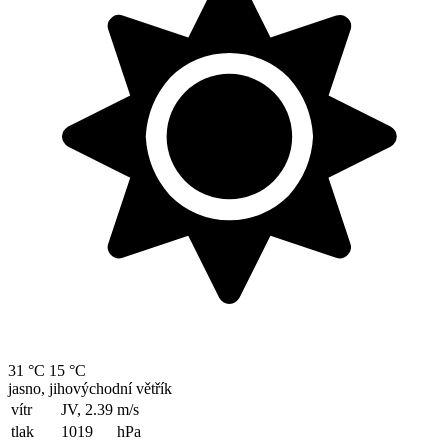
31 °C
15 °C
jasno, jihovýchodní větřík
vítr
JV, 2.39
m/s
tlak
1019
hPa