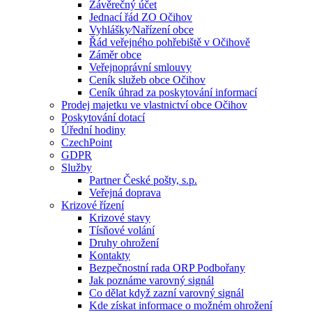
Závěrečný účet
Jednací řád ZO Očihov
Vyhlášky⁄Nařízení obce
Řád veřejného pohřebiště v Očihově
Záměr obce
Veřejnoprávní smlouvy
Ceník služeb obce Očihov
Ceník úhrad za poskytování informací
Prodej majetku ve vlastnictví obce Očihov
Poskytování dotací
Úřední hodiny
CzechPoint
GDPR
Služby
Partner České pošty, s.p.
Veřejná doprava
Krizové řízení
Krizové stavy
Tísňové volání
Druhy ohrožení
Kontakty
Bezpečnostní rada ORP Podbořany
Jak poznáme varovný signál
Co dělat když zazní varovný signál
Kde získat informace o možném ohrožení