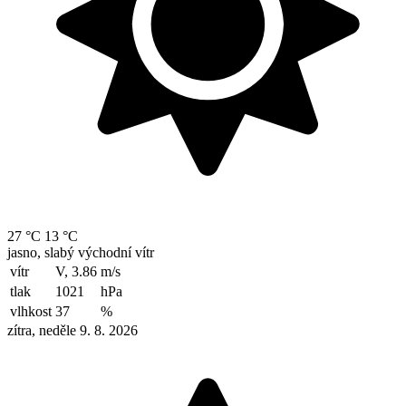
27 °C
13 °C
jasno, slabý východní vítr
vítr
V, 3.86
m/s
tlak
1021
hPa
vlhkost
37
%
zítra, neděle 9. 8. 2026