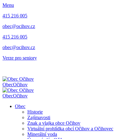
Menu
415 216 005
obec@ocihov.cz
415 216 005
obec@ocihov.cz
Verze pro seniory
Obec
Očihov
Obec
Očihov
Obec
Historie
Zajímavosti
Znak a vlajka obce Očihov
Virtuální prohlídka obcí Očihov a Očihovec
Minerální voda