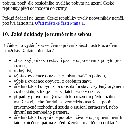
pobytu, popř. dle posledního trvalého pobytu na území České
republiky před odchodem do ciziny.
Pokud žadatel na území České republiky trvalý pobyt nikdy neměl,
podává žádost na
Úřad městské části Praha 1
.
10. Jaké doklady je nutné mít s sebou
K žádosti o vydání vysvědčení o právní způsobilosti k uzavření
manželství žadatel předkládá:
občanský průkaz, cestovní pas nebo povolení k pobytu pro
cizince,
rodný list,
výpis z evidence obyvatel o místu trvalého pobytu,
výpis z evidence obyvatel o osobním stavu,
úřední doklad o bydlišti a o osobním stavu, vydaný orgánem
cizího státu, zdržuje-li se žadatel trvale v cizině,
případný pravomocný rozsudek o rozvodu předchozího
manželství, nebo úmrtní list zemřelého manžela, popř.
pravomocné rozhodnutí soudu o zrušení partnerství, nebo
úmrtní list zemřelého partnera,
úřední doklad o správné podobě užívaného příjmení, není-li
tato skutečnost patrna z předložených matričních dokladů.