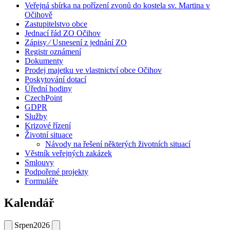
Veřejná sbírka na pořízení zvonů do kostela sv. Martina v
Očihově
Zastupitelstvo obce
Jednací řád ZO Očihov
Zápisy ⁄ Usnesení z jednání ZO
Registr oznámení
Dokumenty
Prodej majetku ve vlastnictví obce Očihov
Poskytování dotací
Úřední hodiny
CzechPoint
GDPR
Služby
Krizové řízení
Životní situace
Návody na řešení některých životních situací
Věstník veřejných zakázek
Smlouvy
Podpořené projekty
Formuláře
Kalendář
Srpen
2026