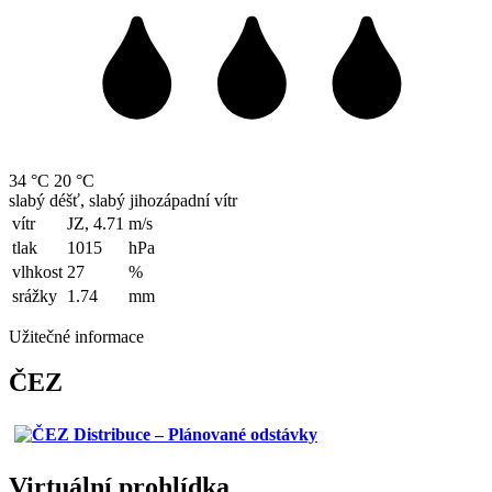
34 °C
20 °C
slabý déšť, slabý jihozápadní vítr
vítr
JZ, 4.71
m/s
tlak
1015
hPa
vlhkost
27
%
srážky
1.74
mm
Užitečné informace
ČEZ
Virtuální prohlídka