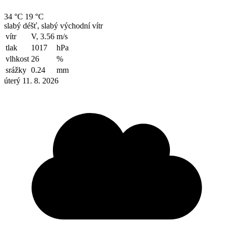
34 °C
19 °C
slabý déšť, slabý východní vítr
vítr
V, 3.56
m/s
tlak
1017
hPa
vlhkost
26
%
srážky
0.24
mm
úterý 11. 8. 2026