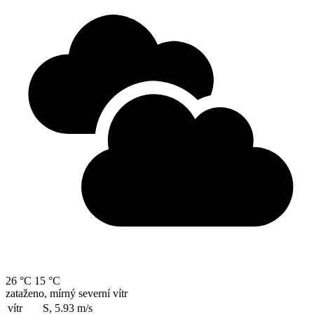
26 °C
15 °C
zataženo, mírný severní vítr
vítr
S, 5.93
m/s