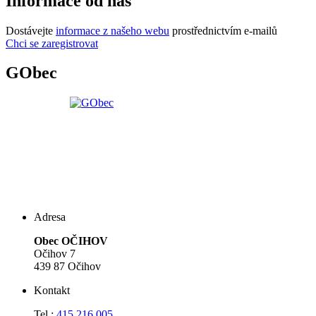
Informace od nás
Dostávejte
informace z našeho webu
prostřednictvím e-mailů
Chci se zaregistrovat
GObec
Adresa
Obec OČIHOV
Očihov 7
439 87 Očihov
Kontakt
Tel.:
415 216 005