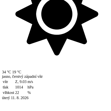
34 °C
19 °C
jasno, čerstvý západní vítr
vítr
Z, 9.03
m/s
tlak
1014
hPa
vlhkost
22
%
úterý 11. 8. 2026