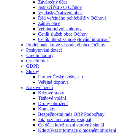
Závěrečný účet
Jednací řád ZO Očihov
Vyhlášky⁄Nařízení obce
Řád veřejného pohřebiště v Očihově
Záměr obce
Veřejnoprávní smlouvy
Ceník služeb obce Očihov
Ceník úhrad za poskytování informací
Prodej majetku ve vlastnictví obce Očihov
Poskytování dotací
Úřední hodiny
CzechPoint
GDPR
Služby
Partner České pošty, s.p.
Veřejná doprava
Krizové řízení
Krizové stavy
Tísňové volání
Druhy ohrožení
Kontakty
Bezpečnostní rada ORP Podbořany
Jak poznáme varovný signál
Co dělat když zazní varovný signál
Kde získat informace o možném ohrožení