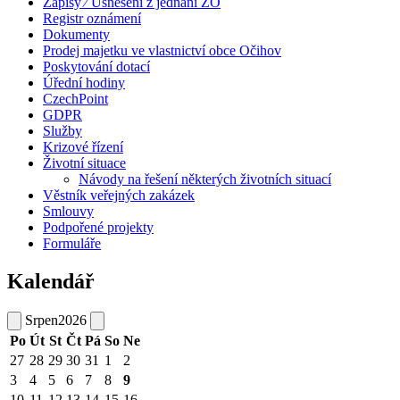
Zápisy ⁄ Usnesení z jednání ZO
Registr oznámení
Dokumenty
Prodej majetku ve vlastnictví obce Očihov
Poskytování dotací
Úřední hodiny
CzechPoint
GDPR
Služby
Krizové řízení
Životní situace
Návody na řešení některých životních situací
Věstník veřejných zakázek
Smlouvy
Podpořené projekty
Formuláře
Kalendář
Srpen
2026
Po
Út
St
Čt
Pá
So
Ne
27
28
29
30
31
1
2
3
4
5
6
7
8
9
10
11
12
13
14
15
16