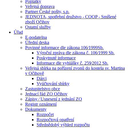
Poplatky
Veřejná doprava
Partner České pošty, s.p.
JEDNOTA, spotřební družstvo - COOP - Smíšené
zboží Očihov
Ostatní služby
Úřad
E-podatelna
Úřední deska
Povinné informace dle zákona 106⁄1999Sb.
Výroční zpráva dle zákona č. 106⁄1999 Sb.
Poskytnuté informace
Informace dle vyhlášky č. 259⁄2012 Sb.
Veřejná sbírka na pořízení zvonů do kostela sv. Martina
v Očihově
Dárci
Vyúčtování sbírky
Zastupitelstvo obce
Jednací řád ZO Očihov
Zápisy ⁄ Usnesení z jednání ZO
Registr oznámení
Dokumenty
Rozpočet
Rozpočtová opatření
Střednědobý výhled rozpočtu