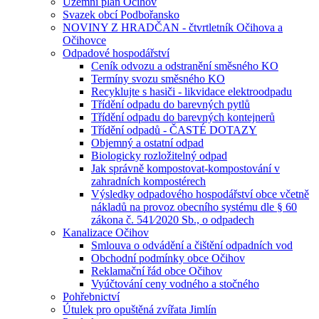
Územní plán Očihov
Svazek obcí Podbořansko
NOVINY Z HRADČAN - čtvrtletník Očihova a
Očihovce
Odpadové hospodářství
Ceník odvozu a odstranění směsného KO
Termíny svozu směsného KO
Recyklujte s hasiči - likvidace elektroodpadu
Třídění odpadu do barevných pytlů
Třídění odpadu do barevných kontejnerů
Třídění odpadů - ČASTÉ DOTAZY
Objemný a ostatní odpad
Biologicky rozložitelný odpad
Jak správně kompostovat-kompostování v
zahradních kompostérech
Výsledky odpadového hospodářství obce včetně
nákladů na provoz obecního systému dle § 60
zákona č. 541⁄2020 Sb., o odpadech
Kanalizace Očihov
Smlouva o odvádění a čištění odpadních vod
Obchodní podmínky obce Očihov
Reklamační řád obce Očihov
Vyúčtování ceny vodného a stočného
Pohřebnictví
Útulek pro opuštěná zvířata Jimlín