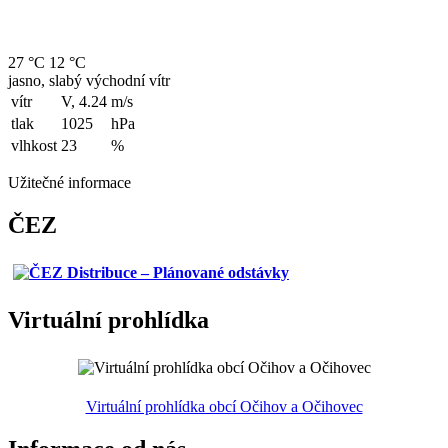
27 °C
12 °C
jasno, slabý východní vítr
vítr
V, 4.24
m/s
tlak
1025
hPa
vlhkost
23
%
Užitečné informace
ČEZ
Virtuální prohlídka
Virtuální prohlídka obcí Očihov a Očihovec