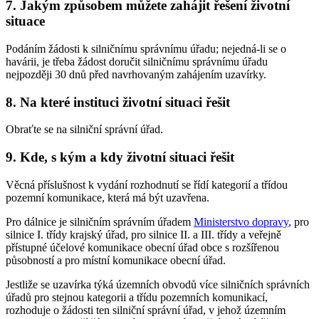
7. Jakým způsobem můžete zahájit řešení životní
situace
Podáním žádosti k silničnímu správnímu úřadu; nejedná-li se o
havárii, je třeba žádost doručit silničnímu správnímu úřadu
nejpozději 30 dnů před navrhovaným zahájením uzavírky.
8. Na které instituci životní situaci řešit
Obraťte se na silniční správní úřad.
9. Kde, s kým a kdy životní situaci řešit
Věcná příslušnost k vydání rozhodnutí se řídí kategorií a třídou
pozemní komunikace, která má být uzavřena.
Pro dálnice je silničním správním úřadem
Ministerstvo dopravy
, pro
silnice I. třídy krajský úřad, pro silnice II. a III. třídy a veřejně
přístupné účelové komunikace obecní úřad obce s rozšířenou
působností a pro místní komunikace obecní úřad.
Jestliže se uzavírka týká územních obvodů více silničních správních
úřadů pro stejnou kategorii a třídu pozemních komunikací,
rozhoduje o žádosti ten silniční správní úřad, v jehož územním