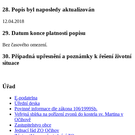
28. Popis byl naposledy aktualizován
12.04.2018
29. Datum konce platnosti popisu
Bez časového omezení.
30. Případná upřesnění a poznámky k řešení životní
situace
Úřad
E-podatelna
Úřední deska
Povinné informace dle zákona 106⁄1999Sb.
Veřejná sbírka na pořízení zvonů do kostela sv. Martina v
Očihově
Zastupitelstvo obce
Jednací řád ZO Očihov