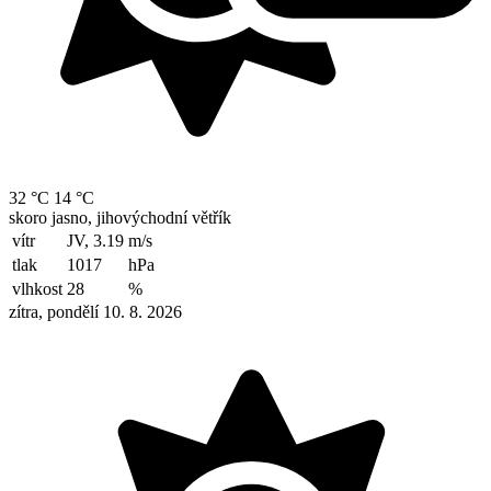
32 °C
14 °C
skoro jasno, jihovýchodní větřík
vítr
JV, 3.19
m/s
tlak
1017
hPa
vlhkost
28
%
zítra, pondělí 10. 8. 2026