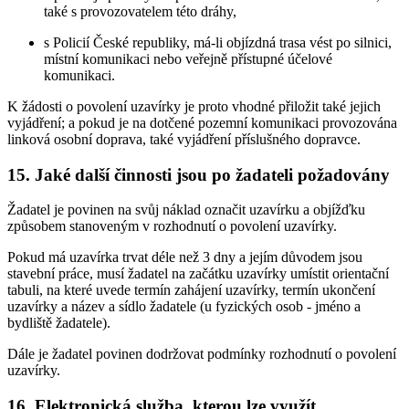
také s provozovatelem této dráhy,
s Policií České republiky, má-li objízdná trasa vést po silnici,
místní komunikaci nebo veřejně přístupné účelové
komunikaci.
K žádosti o povolení uzavírky je proto vhodné přiložit také jejich
vyjádření; a pokud je na dotčené pozemní komunikaci provozována
linková osobní doprava, také vyjádření příslušného dopravce.
15. Jaké další činnosti jsou po žadateli požadovány
Žadatel je povinen na svůj náklad označit uzavírku a objížďku
způsobem stanoveným v rozhodnutí o povolení uzavírky.
Pokud má uzavírka trvat déle než 3 dny a jejím důvodem jsou
stavební práce, musí žadatel na začátku uzavírky umístit orientační
tabuli, na které uvede termín zahájení uzavírky, termín ukončení
uzavírky a název a sídlo žadatele (u fyzických osob - jméno a
bydliště žadatele).
Dále je žadatel povinen dodržovat podmínky rozhodnutí o povolení
uzavírky.
16. Elektronická služba, kterou lze využít