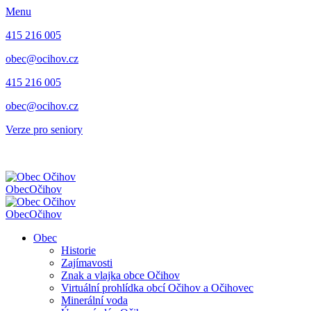
Menu
415 216 005
obec@ocihov.cz
415 216 005
obec@ocihov.cz
Verze pro seniory
Obec
Očihov
Obec
Očihov
Obec
Historie
Zajímavosti
Znak a vlajka obce Očihov
Virtuální prohlídka obcí Očihov a Očihovec
Minerální voda