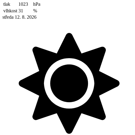
tlak
1023
hPa
vlhkost
31
%
středa 12. 8. 2026