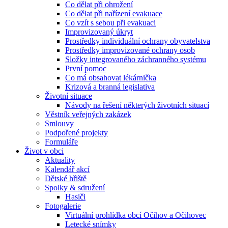
Co dělat při ohrožení
Co dělat při nařízení evakuace
Co vzít s sebou při evakuaci
Improvizovaný úkryt
Prostředky individuální ochrany obyvatelstva
Prostředky improvizované ochrany osob
Složky integrovaného záchranného systému
První pomoc
Co má obsahovat lékárnička
Krizová a branná legislativa
Životní situace
Návody na řešení některých životních situací
Věstník veřejných zakázek
Smlouvy
Podpořené projekty
Formuláře
Život v obci
Aktuality
Kalendář akcí
Dětské hřiště
Spolky & sdružení
Hasiči
Fotogalerie
Virtuální prohlídka obcí Očihov a Očihovec
Letecké snímky