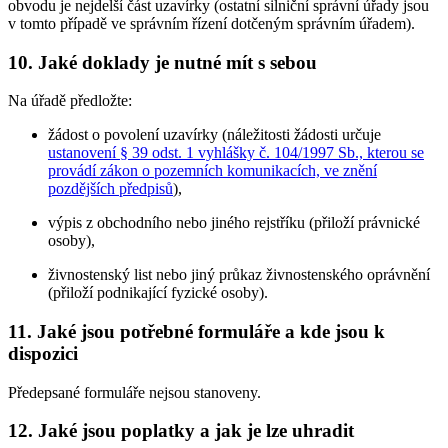
obvodu je nejdelší část uzavírky (ostatní silniční správní úřady jsou
v tomto případě ve správním řízení dotčeným správním úřadem).
10. Jaké doklady je nutné mít s sebou
Na úřadě předložte:
žádost o povolení uzavírky (náležitosti žádosti určuje
ustanovení § 39 odst. 1 vyhlášky č. 104/1997 Sb., kterou se
provádí zákon o pozemních komunikacích, ve znění
pozdějších předpisů
),
výpis z obchodního nebo jiného rejstříku (přiloží právnické
osoby),
živnostenský list nebo jiný průkaz živnostenského oprávnění
(přiloží podnikající fyzické osoby).
11. Jaké jsou potřebné formuláře a kde jsou k
dispozici
Předepsané formuláře nejsou stanoveny.
12. Jaké jsou poplatky a jak je lze uhradit