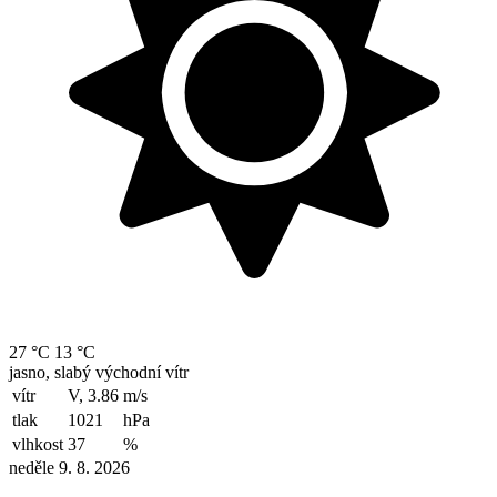
27 °C
13 °C
jasno, slabý východní vítr
vítr
V, 3.86
m/s
tlak
1021
hPa
vlhkost
37
%
neděle 9. 8. 2026