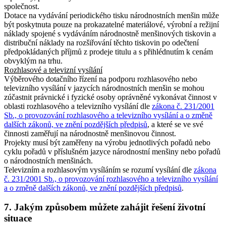
společnost.
Dotace na vydávání periodického tisku národnostních menšin může
být poskytnuta pouze na prokazatelné materiálové, výrobní a režijní
náklady spojené s vydáváním národnostně menšinových tiskovin a
distribuční náklady na rozšiřování těchto tiskovin po odečtení
předpokládaných příjmů z prodeje titulu a s přihlédnutím k cenám
obvyklým na trhu.
Rozhlasové a televizní vysílání
Výběrového dotačního řízení na podporu rozhlasového nebo
televizního vysílání v jazycích národnostních menšin se mohou
zúčastnit právnické i fyzické osoby oprávněné vykonávat činnost v
oblasti rozhlasového a televizního vysílání dle
zákona č. 231/2001
Sb., o provozování rozhlasového a televizního vysílání a o změně
dalších zákonů, ve znění pozdějších předpisů
, a které se ve své
činnosti zaměřují na národnostně menšinovou činnost.
Projekty musí být zaměřeny na výrobu jednotlivých pořadů nebo
cyklu pořadů v příslušném jazyce národnostní menšiny nebo pořadů
o národnostních menšinách.
Televizním a rozhlasovým vysíláním se rozumí vysílání dle
zákona
č. 231/2001 Sb., o provozování rozhlasového a televizního vysílání
a o změně dalších zákonů, ve znění pozdějších předpisů
.
7. Jakým způsobem můžete zahájit řešení životní
situace