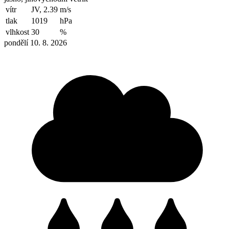
vítr
JV, 2.39
m/s
tlak
1019
hPa
vlhkost
30
%
pondělí 10. 8. 2026