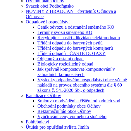
Územní plán Očihov
Svazek obcí Podbořansko
NOVINY Z HRADČAN - čtvrtletník Očihova a
Očihovce
Odpadové hospodářství
Ceník odvozu a odstranění směsného KO
Termíny svozu směsného KO
Recyklujte s hasiči - likvidace elektroodpadu
Třídění odpadu do barevných pytlů
Třídění odpadu do barevných kontejnerů
Třídění odpadů - ČASTÉ DOTAZY
Objemný a ostatní odpad
Biologicky rozložitelný odpad
Jak správně kompostovat-kompostování v
zahradních kompostérech
Výsledky odpadového hospodářství obce včetně
nákladů na provoz obecního systému dle § 60
zákona č. 541⁄2020 Sb., o odpadech
Kanalizace Očihov
Smlouva o odvádění a čištění odpadních vod
Obchodní podmínky obce Očihov
Reklamační řád obce Očihov
Vyúčtování ceny vodného a stočného
Pohřebnictví
Útulek pro opuštěná zvířata Jimlín