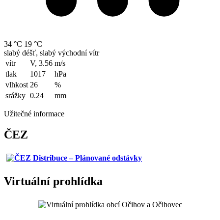
34 °C
19 °C
slabý déšť, slabý východní vítr
vítr
V, 3.56
m/s
tlak
1017
hPa
vlhkost
26
%
srážky
0.24
mm
Užitečné informace
ČEZ
Virtuální prohlídka