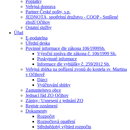
Poplatky
Veřejná doprava
Partner České pošty, s.p.
JEDNOTA, spotřební družstvo - COOP - Smíšené
zboží Očihov
Ostatní služby
Úřad
E-podatelna
Úřední deska
Povinné informace dle zákona 106⁄1999Sb.
Výroční zpráva dle zákona č. 106⁄1999 Sb.
Poskytnuté informace
Informace dle vyhlášky č. 259⁄2012 Sb.
Veřejná sbírka na pořízení zvonů do kostela sv. Martina
v Očihově
Dárci
Vyúčtování sbírky
Zastupitelstvo obce
Jednací řád ZO Očihov
Zápisy ⁄ Usnesení z jednání ZO
Registr oznámení
Dokumenty
Rozpočet
Rozpočtová opatření
Střednědobý výhled rozpočtu