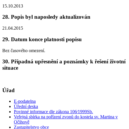
15.10.2013
28. Popis byl naposledy aktualizován
21.04.2015
29. Datum konce platnosti popisu
Bez časového omezení.
30. Případná upřesnění a poznámky k řešení životní
situace
Úřad
E-podatelna
Úřední deska
Povinné informace dle zákona 106⁄1999Sb.
Veřejná sbírka na pořízení zvonů do kostela sv. Martina v
Očihově
Zastupitelstvo obce