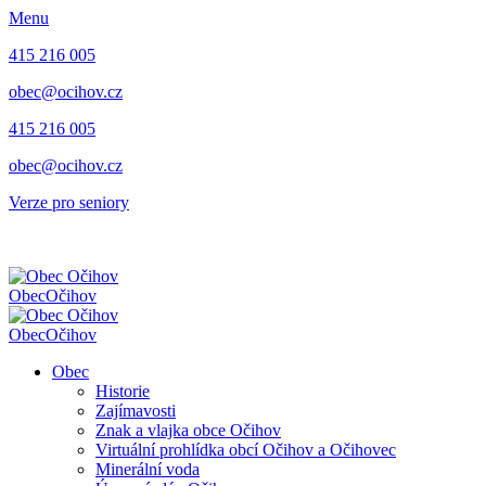
Menu
415 216 005
obec@ocihov.cz
415 216 005
obec@ocihov.cz
Verze pro seniory
Obec
Očihov
Obec
Očihov
Obec
Historie
Zajímavosti
Znak a vlajka obce Očihov
Virtuální prohlídka obcí Očihov a Očihovec
Minerální voda