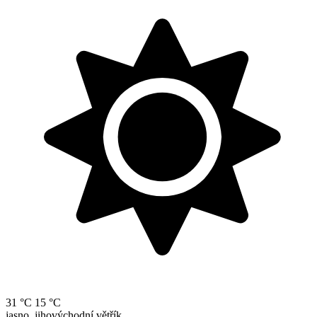
31 °C
15 °C
jasno, jihovýchodní větřík