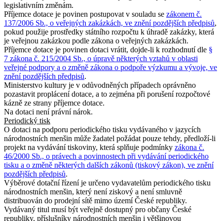
legislativním změnám.
Příjemce dotace je povinen postupovat v souladu se
zákonem č.
137/2006 Sb., o veřejných zakázkách, ve znění pozdějších předpisů
,
pokud použije prostředky státního rozpočtu k úhradě zakázky, která
je veřejnou zakázkou podle zákona o veřejných zakázkách.
Příjemce dotace je povinen dotaci vrátit, dojde-li k rozhodnutí dle
§
7 zákona č. 215/2004 Sb., o úpravě některých vztahů v oblasti
veřejné podpory a o změně zákona o podpoře výzkumu a vývoje, ve
znění pozdějších předpisů
.
Ministerstvo kultury je v odůvodněných případech oprávněno
pozastavit proplácení dotace, a to zejména při porušení rozpočtové
kázně ze strany příjemce dotace.
Na dotaci není právní nárok.
Periodický tisk
O dotaci na podporu periodického tisku vydávaného v jazycích
národnostních menšin může žadatel požádat pouze tehdy, předloží-li
projekt na vydávání tiskoviny, která splňuje podmínky
zákona č.
46/2000 Sb., o právech a povinnostech při vydávání periodického
tisku a o změně některých dalších zákonů (tiskový zákon), ve znění
pozdějších předpisů
.
Výběrové dotační řízení je určeno vydavatelům periodického tisku
národnostních menšin, který není ziskový a není smluvně
distribuován do prodejní sítě mimo území České republiky.
Vydávaný titul musí být veřejně dostupný pro občany České
republiky, příslušníky národnostních menšin i většinovou