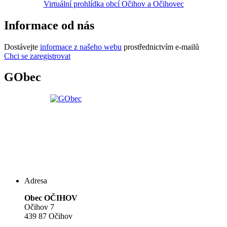
Virtuální prohlídka obcí Očihov a Očihovec
Informace od nás
Dostávejte
informace z našeho webu
prostřednictvím e-mailů
Chci se zaregistrovat
GObec
Adresa
Obec OČIHOV
Očihov 7
439 87 Očihov