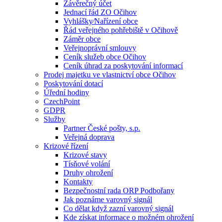
Závěrečný účet
Jednací řád ZO Očihov
Vyhlášky⁄Nařízení obce
Řád veřejného pohřebiště v Očihově
Záměr obce
Veřejnoprávní smlouvy
Ceník služeb obce Očihov
Ceník úhrad za poskytování informací
Prodej majetku ve vlastnictví obce Očihov
Poskytování dotací
Úřední hodiny
CzechPoint
GDPR
Služby
Partner České pošty, s.p.
Veřejná doprava
Krizové řízení
Krizové stavy
Tísňové volání
Druhy ohrožení
Kontakty
Bezpečnostní rada ORP Podbořany
Jak poznáme varovný signál
Co dělat když zazní varovný signál
Kde získat informace o možném ohrožení