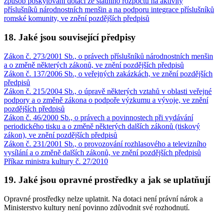
způsob poskytování dotací ze státního rozpočtu na aktivity
příslušníků národnostních menšin a na podporu integrace příslušníků
romské komunity, ve znění pozdějších předpisů
18. Jaké jsou související předpisy
Zákon č. 273/2001 Sb., o právech příslušníků národnostních menšin
a o změně některých zákonů, ve znění pozdějších předpisů
Zákon č. 137/2006 Sb., o veřejných zakázkách, ve znění pozdějších
předpisů
Zákon č. 215/2004 Sb., o úpravě některých vztahů v oblasti veřejné
podpory a o změně zákona o podpoře výzkumu a vývoje, ve znění
pozdějších předpisů
Zákon č. 46/2000 Sb., o právech a povinnostech při vydávání
periodického tisku a o změně některých dalších zákonů (tiskový
zákon), ve znění pozdějších předpisů
Zákon č. 231/2001 Sb., o provozování rozhlasového a televizního
vysílání a o změně dalších zákonů, ve znění pozdějších předpisů
Příkaz ministra kultury č. 27/2010
19. Jaké jsou opravné prostředky a jak se uplatňují
Opravné prostředky nelze uplatnit. Na dotaci není právní nárok a
Ministerstvo kultury není povinno zdůvodnit své rozhodnutí.