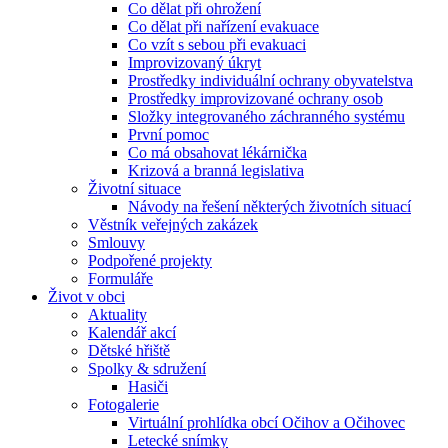
Co dělat při ohrožení
Co dělat při nařízení evakuace
Co vzít s sebou při evakuaci
Improvizovaný úkryt
Prostředky individuální ochrany obyvatelstva
Prostředky improvizované ochrany osob
Složky integrovaného záchranného systému
První pomoc
Co má obsahovat lékárnička
Krizová a branná legislativa
Životní situace
Návody na řešení některých životních situací
Věstník veřejných zakázek
Smlouvy
Podpořené projekty
Formuláře
Život v obci
Aktuality
Kalendář akcí
Dětské hřiště
Spolky & sdružení
Hasiči
Fotogalerie
Virtuální prohlídka obcí Očihov a Očihovec
Letecké snímky