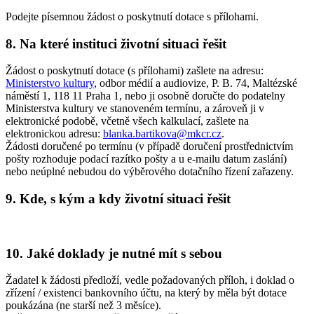
Podejte písemnou žádost o poskytnutí dotace s přílohami.
8. Na které instituci životní situaci řešit
Žádost o poskytnutí dotace (s přílohami) zašlete na adresu:
Ministerstvo kultury
, odbor médií a audiovize, P. B. 74, Maltézské
náměstí 1, 118 11 Praha 1, nebo ji osobně doručte do podatelny
Ministerstva kultury ve stanoveném termínu, a zároveň ji v
elektronické podobě, včetně všech kalkulací, zašlete na
elektronickou adresu:
blanka.bartikova@mkcr.cz
.
Žádosti doručené po termínu (v případě doručení prostřednictvím
pošty rozhoduje podací razítko pošty a u e-mailu datum zaslání)
nebo neúplné nebudou do výběrového dotačního řízení zařazeny.
9. Kde, s kým a kdy životní situaci řešit
10. Jaké doklady je nutné mít s sebou
Žadatel k žádosti předloží, vedle požadovaných příloh, i doklad o
zřízení / existenci bankovního účtu, na který by měla být dotace
poukázána (ne starší než 3 měsíce).