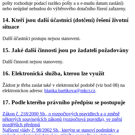
pošty rozhoduje podací razítko pošty a u e-mailu datum zaslání)
nebo neúplné nebudou do výběrového dotačního řízení zařazeny.
14. Kteří jsou další účastníci (dotčení) řešení životní
situace
Další účastníci postupu nejsou stanoveni.
15. Jaké další činnosti jsou po žadateli požadovány
Další činnosti nejsou stanoveny.
16. Elektronická služba, kterou lze využít
Žádost je třeba zaslat také v elektronické podobě (viz bod 08) na
elektronickou adresu:
blanka.bartikova@mkcr.cz
.
17. Podle kterého právního předpisu se postupuje
Zákon č. 218/2000 Sb., o rozpočtových pravidlech a o změně
některých souvisejících zákonů (rozpočtová pravidla), ve znění
pozdějších předpisů
Nařízení vlády č. 98/2002 Sb., kterým se stanoví podmínky a