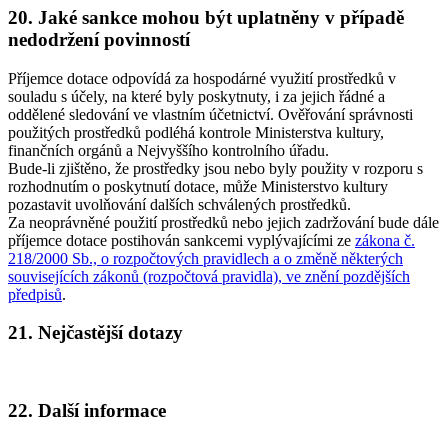
20. Jaké sankce mohou být uplatněny v případě
nedodržení povinností
Příjemce dotace odpovídá za hospodárné využití prostředků v
souladu s účely, na které byly poskytnuty, i za jejich řádné a
oddělené sledování ve vlastním účetnictví. Ověřování správnosti
použitých prostředků podléhá kontrole Ministerstva kultury,
finančních orgánů a Nejvyššího kontrolního úřadu.
Bude-li zjištěno, že prostředky jsou nebo byly použity v rozporu s
rozhodnutím o poskytnutí dotace, může Ministerstvo kultury
pozastavit uvolňování dalších schválených prostředků.
Za neoprávněné použití prostředků nebo jejich zadržování bude dále
příjemce dotace postihován sankcemi vyplývajícími ze
zákona č.
218/2000 Sb., o rozpočtových pravidlech a o změně některých
souvisejících zákonů (rozpočtová pravidla), ve znění pozdějších
předpisů
.
21. Nejčastější dotazy
22. Další informace