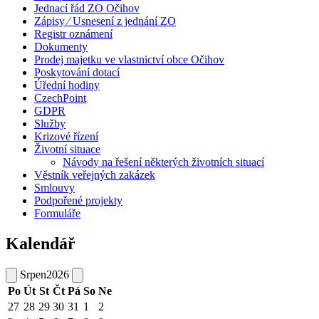
Jednací řád ZO Očihov
Zápisy ⁄ Usnesení z jednání ZO
Registr oznámení
Dokumenty
Prodej majetku ve vlastnictví obce Očihov
Poskytování dotací
Úřední hodiny
CzechPoint
GDPR
Služby
Krizové řízení
Životní situace
Návody na řešení některých životních situací
Věstník veřejných zakázek
Smlouvy
Podpořené projekty
Formuláře
Kalendář
Srpen
2026
Po
Út
St
Čt
Pá
So
Ne
27
28
29
30
31
1
2