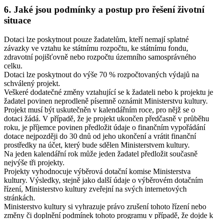
6. Jaké jsou podmínky a postup pro řešení životní
situace
Dotaci lze poskytnout pouze žadatelům, kteří nemají splatné
závazky ve vztahu ke státnímu rozpočtu, ke státnímu fondu,
zdravotní pojišťovně nebo rozpočtu územního samosprávného
celku.
Dotaci lze poskytnout do výše 70 % rozpočtovaných výdajů na
schválený projekt.
Veškeré dodatečné změny vztahující se k žadateli nebo k projektu je
žadatel povinen neprodleně písemně oznámit Ministerstvu kultury.
Projekt musí být uskutečněn v kalendářním roce, pro nějž se o
dotaci žádá. V případě, že je projekt ukončen předčasně v průběhu
roku, je příjemce povinen předložit údaje o finančním vypořádání
dotace nejpozději do 30 dnů od jeho ukončení a vrátit finanční
prostředky na účet, který bude sdělen Ministerstvem kultury.
Na jeden kalendářní rok může jeden žadatel předložit současně
nejvýše tři projekty.
Projekty vyhodnocuje výběrová dotační komise Ministerstva
kultury. Výsledky, stejně jako další údaje o výběrovém dotačním
řízení, Ministerstvo kultury zveřejní na svých internetových
stránkách.
Ministerstvo kultury si vyhrazuje právo zrušení tohoto řízení nebo
změny či doplnění podmínek tohoto programu v případě, že dojde k