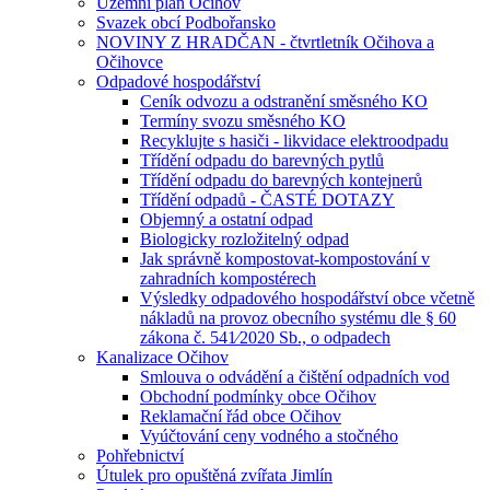
Územní plán Očihov
Svazek obcí Podbořansko
NOVINY Z HRADČAN - čtvrtletník Očihova a
Očihovce
Odpadové hospodářství
Ceník odvozu a odstranění směsného KO
Termíny svozu směsného KO
Recyklujte s hasiči - likvidace elektroodpadu
Třídění odpadu do barevných pytlů
Třídění odpadu do barevných kontejnerů
Třídění odpadů - ČASTÉ DOTAZY
Objemný a ostatní odpad
Biologicky rozložitelný odpad
Jak správně kompostovat-kompostování v
zahradních kompostérech
Výsledky odpadového hospodářství obce včetně
nákladů na provoz obecního systému dle § 60
zákona č. 541⁄2020 Sb., o odpadech
Kanalizace Očihov
Smlouva o odvádění a čištění odpadních vod
Obchodní podmínky obce Očihov
Reklamační řád obce Očihov
Vyúčtování ceny vodného a stočného
Pohřebnictví
Útulek pro opuštěná zvířata Jimlín