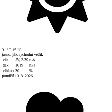
31 °C
15 °C
jasno, jihovýchodní větřík
vítr
JV, 2.39
m/s
tlak
1019
hPa
vlhkost
30
%
pondělí 10. 8. 2026