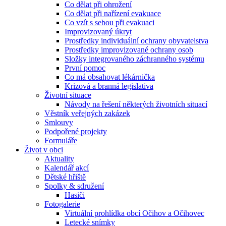
Co dělat při ohrožení
Co dělat při nařízení evakuace
Co vzít s sebou při evakuaci
Improvizovaný úkryt
Prostředky individuální ochrany obyvatelstva
Prostředky improvizované ochrany osob
Složky integrovaného záchranného systému
První pomoc
Co má obsahovat lékárnička
Krizová a branná legislativa
Životní situace
Návody na řešení některých životních situací
Věstník veřejných zakázek
Smlouvy
Podpořené projekty
Formuláře
Život v obci
Aktuality
Kalendář akcí
Dětské hřiště
Spolky & sdružení
Hasiči
Fotogalerie
Virtuální prohlídka obcí Očihov a Očihovec
Letecké snímky