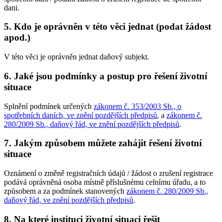
dani.
5. Kdo je oprávněn v této věci jednat (podat žádost
apod.)
V této věci je oprávněn jednat daňový subjekt.
6. Jaké jsou podmínky a postup pro řešení životní
situace
Splnění podmínek určených
zákonem č. 353/2003 Sb., o
spotřebních daních, ve znění pozdějších předpisů
, a
zákonem č.
280/2009 Sb., daňový řád, ve znění pozdějších předpisů
.
7. Jakým způsobem můžete zahájit řešení životní
situace
Oznámení o změně registračních údajů / žádost o zrušení registrace
podává oprávněná osoba místně příslušnému celnímu úřadu, a to
způsobem a za podmínek stanovených
zákonem č. 280/2009 Sb.,
daňový řád, ve znění pozdějších předpisů
.
8. Na které instituci životní situaci řešit