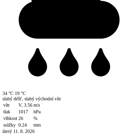
34 °C
19 °C
slabý déšť, slabý východní vítr
vítr
V, 3.56
m/s
tlak
1017
hPa
vlhkost
26
%
srážky
0.24
mm
úterý 11. 8. 2026