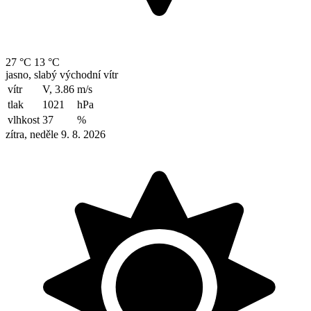
27 °C
13 °C
jasno, slabý východní vítr
vítr
V, 3.86
m/s
tlak
1021
hPa
vlhkost
37
%
zítra, neděle 9. 8. 2026