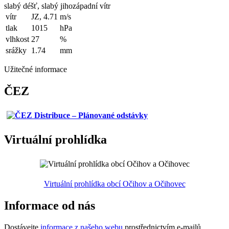
slabý déšť, slabý jihozápadní vítr
vítr
JZ, 4.71
m/s
tlak
1015
hPa
vlhkost
27
%
srážky
1.74
mm
Užitečné informace
ČEZ
Virtuální prohlídka
Virtuální prohlídka obcí Očihov a Očihovec
Informace od nás
Dostávejte
informace z našeho webu
prostřednictvím e-mailů