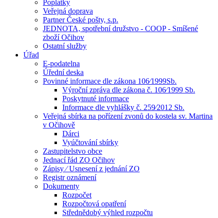
Poplatky
Veřejná doprava
Partner České pošty, s.p.
JEDNOTA, spotřební družstvo - COOP - Smíšené
zboží Očihov
Ostatní služby
Úřad
E-podatelna
Úřední deska
Povinné informace dle zákona 106⁄1999Sb.
Výroční zpráva dle zákona č. 106⁄1999 Sb.
Poskytnuté informace
Informace dle vyhlášky č. 259⁄2012 Sb.
Veřejná sbírka na pořízení zvonů do kostela sv. Martina
v Očihově
Dárci
Vyúčtování sbírky
Zastupitelstvo obce
Jednací řád ZO Očihov
Zápisy ⁄ Usnesení z jednání ZO
Registr oznámení
Dokumenty
Rozpočet
Rozpočtová opatření
Střednědobý výhled rozpočtu