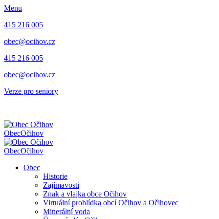
Menu
415 216 005
obec@ocihov.cz
415 216 005
obec@ocihov.cz
Verze pro seniory
Obec
Očihov
Obec
Očihov
Obec
Historie
Zajímavosti
Znak a vlajka obce Očihov
Virtuální prohlídka obcí Očihov a Očihovec
Minerální voda