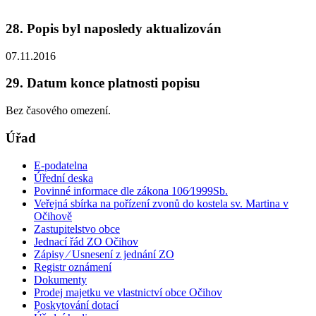
28. Popis byl naposledy aktualizován
07.11.2016
29. Datum konce platnosti popisu
Bez časového omezení.
Úřad
E-podatelna
Úřední deska
Povinné informace dle zákona 106⁄1999Sb.
Veřejná sbírka na pořízení zvonů do kostela sv. Martina v
Očihově
Zastupitelstvo obce
Jednací řád ZO Očihov
Zápisy ⁄ Usnesení z jednání ZO
Registr oznámení
Dokumenty
Prodej majetku ve vlastnictví obce Očihov
Poskytování dotací