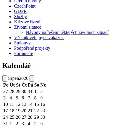
Úřední hodiny
CzechPoint
GDPR
Služby
Krizové řízení
Životní situace
Návody na řešení některých životních situací
Věstník veřejných zakázek
Smlouvy
Podpořené projekty
Formuláře
Kalendář
Srpen
2026
Po
Út
St
Čt
Pá
So
Ne
27
28
29
30
31
1
2
3
4
5
6
7
8
9
10
11
12
13
14
15
16
17
18
19
20
21
22
23
24
25
26
27
28
29
30
31
1
2
3
4
5
6