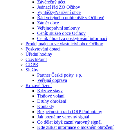
Závěrečný účet
Jednací řád ZO Očihov
Vyhlášky⁄Nařízení obce
Řád veřejného pohřebiště v Očihově
Záměr obce
Veřejnoprávní smlouvy
Ceník služeb obce Očihov
Ceník úhrad za poskytování informací
Prodej majetku ve vlastnictví obce Očihov
Poskytování dotací
Úřední hodiny
CzechPoint
GDPR
Služby
Partner České pošty, s.p.
Veřejná doprava
Krizové řízení
Krizové stavy
Tísňové volání
Druhy ohrožení
Kontakty
Bezpečnostní rada ORP Podbořany
Jak poznáme varovný signál
Co dělat když zazní varovný signál
Kde získat informace o možném ohrožení