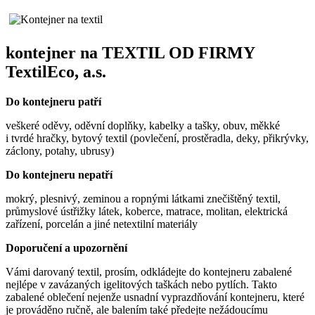
kontejner na TEXTIL OD FIRMY
TextilEco, a.s.
Do kontejneru patří
veškeré oděvy, oděvní doplňky, kabelky a tašky, obuv, měkké
i tvrdé hračky, bytový textil (povlečení, prostěradla, deky, přikrývky,
záclony, potahy, ubrusy)
Do kontejneru nepatří
mokrý, plesnivý, zeminou a ropnými látkami znečištěný textil,
průmyslové ústřižky látek, koberce, matrace, molitan, elektrická
zařízení, porcelán a jiné netextilní materiály
Doporučení a upozornění
Vámi darovaný textil, prosím, odkládejte do kontejneru zabalené
nejlépe v zavázaných igelitových taškách nebo pytlích. Takto
zabalené oblečení nejenže usnadní vyprazdňování kontejneru, které
je prováděno ručně, ale balením také předejte nežádoucímu