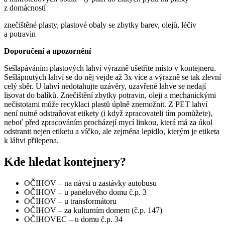
z domácností
znečištěné plasty, plastové obaly se zbytky barev, olejů, léčiv
a potravin
Doporučení a upozornění
Sešlapáváním plastových lahví výrazně ušetříte místo v kontejneru.
Sešlápnutých lahví se do něj vejde až 3x více a výrazně se tak zlevní
celý sběr. U lahví nedotahujte uzávěry, uzavřené lahve se nedají
lisovat do balíků. Znečištění zbytky potravin, oleji a mechanickými
nečistotami může recyklaci plastů úplně znemožnit. Z PET lahví
není nutné odstraňovat etikety (i když zpracovateli tím pomůžete),
neboť před zpracováním procházejí mycí linkou, která má za úkol
odstranit nejen etiketu a víčko, ale zejména lepidlo, kterým je etiketa
k láhvi přilepena.
Kde hledat kontejnery?
OČIHOV – na návsi u zastávky autobusu
OČIHOV – u panelového domu č.p. 3
OČIHOV – u transformátoru
OČIHOV – za kulturním domem (č.p. 147)
OČIHOVEC – u domu č.p. 34