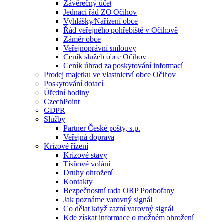
Závěrečný účet
Jednací řád ZO Očihov
Vyhlášky⁄Nařízení obce
Řád veřejného pohřebiště v Očihově
Záměr obce
Veřejnoprávní smlouvy
Ceník služeb obce Očihov
Ceník úhrad za poskytování informací
Prodej majetku ve vlastnictví obce Očihov
Poskytování dotací
Úřední hodiny
CzechPoint
GDPR
Služby
Partner České pošty, s.p.
Veřejná doprava
Krizové řízení
Krizové stavy
Tísňové volání
Druhy ohrožení
Kontakty
Bezpečnostní rada ORP Podbořany
Jak poznáme varovný signál
Co dělat když zazní varovný signál
Kde získat informace o možném ohrožení