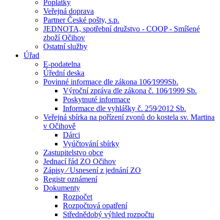
Poplatky
Veřejná doprava
Partner České pošty, s.p.
JEDNOTA, spotřební družstvo - COOP - Smíšené
zboží Očihov
Ostatní služby
Úřad
E-podatelna
Úřední deska
Povinné informace dle zákona 106⁄1999Sb.
Výroční zpráva dle zákona č. 106⁄1999 Sb.
Poskytnuté informace
Informace dle vyhlášky č. 259⁄2012 Sb.
Veřejná sbírka na pořízení zvonů do kostela sv. Martina
v Očihově
Dárci
Vyúčtování sbírky
Zastupitelstvo obce
Jednací řád ZO Očihov
Zápisy ⁄ Usnesení z jednání ZO
Registr oznámení
Dokumenty
Rozpočet
Rozpočtová opatření
Střednědobý výhled rozpočtu