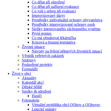
Co dělat při ohrožení
Co dělat při nařízení evakuace
Co vzít s sebou při evakuaci
Improvizovaný úkryt
Prostředky individuální ochrany obyvatelstva
Prostředky improvizované ochrany osob
Složky integrovaného záchranného systému
První pomoc
Co má obsahovat lékárnička
Krizová a branná legislativa
Životní situace
Návody na řešení některých životních situací
Věstník veřejných zakázek
Smlouvy
Podpořené projekty
Formuláře
Život v obci
Aktuality
Kalendář akcí
Dětské hřiště
Spolky & sdružení
Hasiči
Fotogalerie
Virtuální prohlídka obcí Očihov a Očihovec
Letecké snímky