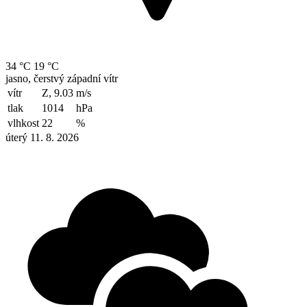
34 °C
19 °C
jasno, čerstvý západní vítr
vítr
Z, 9.03
m/s
tlak
1014
hPa
vlhkost
22
%
úterý 11. 8. 2026