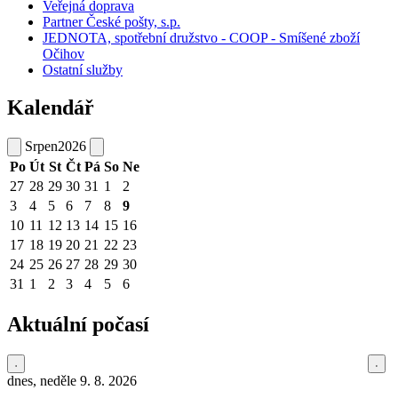
Veřejná doprava
Partner České pošty, s.p.
JEDNOTA, spotřební družstvo - COOP - Smíšené zboží
Očihov
Ostatní služby
Kalendář
Srpen
2026
Po
Út
St
Čt
Pá
So
Ne
27
28
29
30
31
1
2
3
4
5
6
7
8
9
10
11
12
13
14
15
16
17
18
19
20
21
22
23
24
25
26
27
28
29
30
31
1
2
3
4
5
6
Aktuální počasí
dnes, neděle 9. 8. 2026