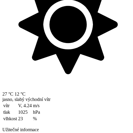
27 °C
12 °C
jasno, slabý východní vítr
vítr
V, 4.24
m/s
tlak
1025
hPa
vlhkost
23
%
Užitečné informace