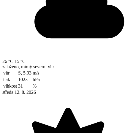
26 °C
15 °C
zataženo, mírný severní vítr
vítr
S, 5.93
m/s
tlak
1023
hPa
vlhkost
31
%
středa 12. 8. 2026