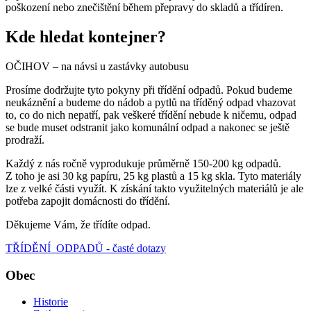
poškození nebo znečištění během přepravy do skladů a třídíren.
Kde hledat kontejner?
OČIHOV – na návsi u zastávky autobusu
Prosíme dodržujte tyto pokyny při třídění odpadů. Pokud budeme
neukáznění a budeme do nádob a pytlů na tříděný odpad vhazovat
to, co do nich nepatří, pak veškeré třídění nebude k ničemu, odpad
se bude muset odstranit jako komunální odpad a nakonec se ještě
prodraží.
Každý z nás ročně vyprodukuje průměrně 150-200 kg odpadů.
Z toho je asi 30 kg papíru, 25 kg plastů a 15 kg skla. Tyto materiály
lze z velké části využít. K získání takto využitelných materiálů je ale
potřeba zapojit domácnosti do třídění.
Děkujeme Vám, že třídíte odpad.
TŘÍDĚNÍ ODPADŮ - časté dotazy
Obec
Historie