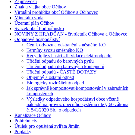
Zajímavosti
Znak a vlajka obce Očihov
Virtuální prohlídka obcí Očihov a Očihovec
Minerální voda
Územní plán Očihov
Svazek obcí Podbořansko
NOVINY Z HRADČAN - čtvrtletník Očihova a Očihovce
Odpadové hospodářství
Ceník odvozu a odstranění směsného KO
Termíny svozu směsného KO
Recyklujte s hasiči - likvidace elektroodpadu
Třídění odpadu do barevných pytlů
Třídění odpadu do barevných kontejnerů
Třídění odpadů - ČASTÉ DOTAZY
Objemný a ostatní odpad
Biologicky rozložitelný odpad
Jak správně kompostovat-kompostování v zahradních
kompostérech
Výsledky odpadového hospodářství obce včetně
nákladů na provoz obecního systému dle § 60 zákona
č. 541⁄2020 Sb., o odpadech
Kanalizace Očihov
Pohřebnictví
Útulek pro opuštěná zvířata Jimlín
Poplatky