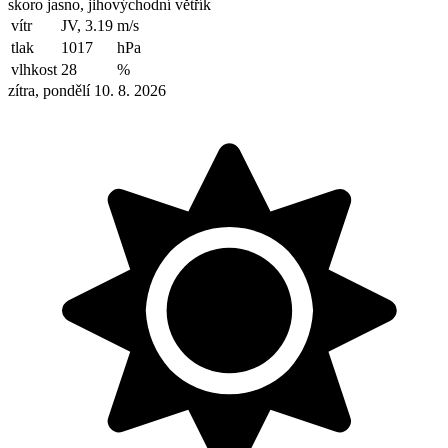
skoro jasno, jihovýchodní větřík
vítr
JV, 3.19
m/s
tlak
1017
hPa
vlhkost
28
%
zítra, pondělí 10. 8. 2026