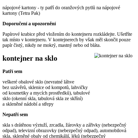
nápojové kartony - ty patří do oranžových pytlů na nápojové
kartony (Tetra Pak)
Doporučení a upozornění
Papírové krabice před vložením do kontejneru rozkládejte. Ušetříte
tak místo v kontejneru. V kontejnerech by však měl skončit pouze
papír čistý, nikdy ne mokrý, mastný nebo od bláta.
kontejner na sklo
Patří sem
veškeré obalové sklo (nevratné láhve
bez uzávěrů, sklenice od kompotů, lahvičky
od kosmetiky a mycích prostředků), tabulové
sklo (okenní skla, tabulová skla ze skříní)
a skleněné nádobí a střepy
Nepatří sem
skla s drátěnou výztuží, zrcadla, žárovky a zářivky (nebezpečný
odpad), televizní obrazovky (nebezpečný odpad), automobilová
skla, skleněné obaly od chemikálií, léků (nebezpečný