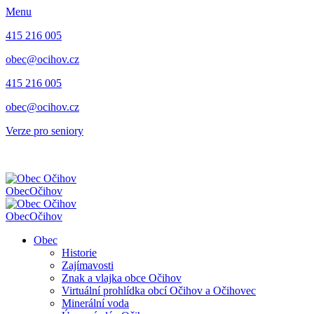
Menu
415 216 005
obec@ocihov.cz
415 216 005
obec@ocihov.cz
Verze pro seniory
Obec
Očihov
Obec
Očihov
Obec
Historie
Zajímavosti
Znak a vlajka obce Očihov
Virtuální prohlídka obcí Očihov a Očihovec
Minerální voda