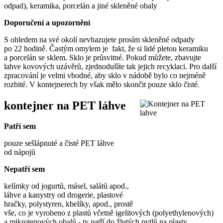
odpad), keramika, porcelán a jiné skleněné obaly
Doporučení a upozornění
S ohledem na své okolí nevhazujete prosím skleněné odpady
po 22 hodině. Častým omylem je fakt, že si lidé pletou keramiku
a porcelán se sklem. Sklo je průsvitné. Pokud můžete, zbavujte
lahve kovových uzávěrů, zjednodušíte tak jejich recyklaci. Pro další
zpracování je velmi vhodné, aby sklo v nádobě bylo co nejméně
rozbité. V kontejnerech by však mělo skončit pouze sklo čisté.
kontejner na PET láhve
Patří sem
pouze sešlápnuté a čisté PET láhve
od nápojů
Nepatří sem
kelímky od jogurtů, másel, salátů apod.,
láhve a kanystry od drogerie, plastové
hračky, polystyren, kbelíky, apod., prostě
vše, co je vyrobeno z plastů včetně igelitových (polyethylenových)
a mikrotenových obalů - ty patří do žlutých pytlů na plasty