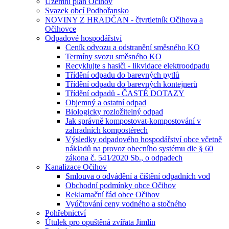
Územní plán Očihov
Svazek obcí Podbořansko
NOVINY Z HRADČAN - čtvrtletník Očihova a
Očihovce
Odpadové hospodářství
Ceník odvozu a odstranění směsného KO
Termíny svozu směsného KO
Recyklujte s hasiči - likvidace elektroodpadu
Třídění odpadu do barevných pytlů
Třídění odpadu do barevných kontejnerů
Třídění odpadů - ČASTÉ DOTAZY
Objemný a ostatní odpad
Biologicky rozložitelný odpad
Jak správně kompostovat-kompostování v
zahradních kompostérech
Výsledky odpadového hospodářství obce včetně
nákladů na provoz obecního systému dle § 60
zákona č. 541⁄2020 Sb., o odpadech
Kanalizace Očihov
Smlouva o odvádění a čištění odpadních vod
Obchodní podmínky obce Očihov
Reklamační řád obce Očihov
Vyúčtování ceny vodného a stočného
Pohřebnictví
Útulek pro opuštěná zvířata Jimlín