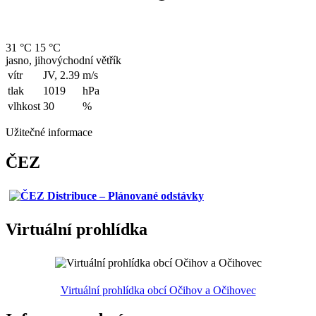
31 °C
15 °C
jasno, jihovýchodní větřík
vítr
JV, 2.39
m/s
tlak
1019
hPa
vlhkost
30
%
Užitečné informace
ČEZ
Virtuální prohlídka
Virtuální prohlídka obcí Očihov a Očihovec