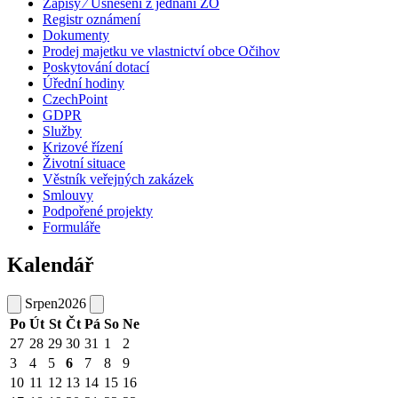
Zápisy ⁄ Usnesení z jednání ZO
Registr oznámení
Dokumenty
Prodej majetku ve vlastnictví obce Očihov
Poskytování dotací
Úřední hodiny
CzechPoint
GDPR
Služby
Krizové řízení
Životní situace
Věstník veřejných zakázek
Smlouvy
Podpořené projekty
Formuláře
Kalendář
Srpen
2026
Po
Út
St
Čt
Pá
So
Ne
27
28
29
30
31
1
2
3
4
5
6
7
8
9
10
11
12
13
14
15
16