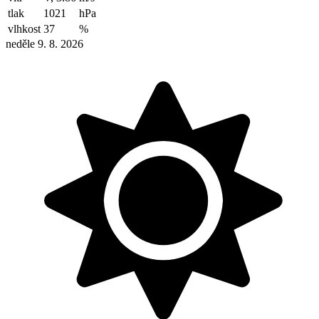
tlak
1021
hPa
vlhkost
37
%
neděle 9. 8. 2026