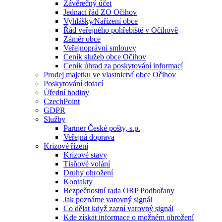
Závěrečný účet
Jednací řád ZO Očihov
Vyhlášky⁄Nařízení obce
Řád veřejného pohřebiště v Očihově
Záměr obce
Veřejnoprávní smlouvy
Ceník služeb obce Očihov
Ceník úhrad za poskytování informací
Prodej majetku ve vlastnictví obce Očihov
Poskytování dotací
Úřední hodiny
CzechPoint
GDPR
Služby
Partner České pošty, s.p.
Veřejná doprava
Krizové řízení
Krizové stavy
Tísňové volání
Druhy ohrožení
Kontakty
Bezpečnostní rada ORP Podbořany
Jak poznáme varovný signál
Co dělat když zazní varovný signál
Kde získat informace o možném ohrožení