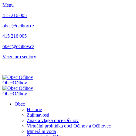
Menu
415 216 005
obec@ocihov.cz
415 216 005
obec@ocihov.cz
Verze pro seniory
Obec
Očihov
Obec
Očihov
Obec
Historie
Zajímavosti
Znak a vlajka obce Očihov
Virtuální prohlídka obcí Očihov a Očihovec
Minerální voda