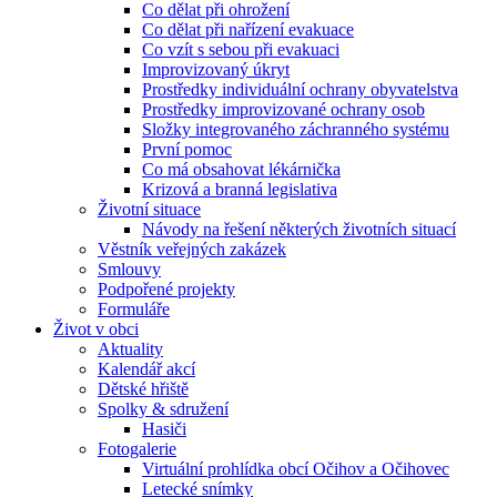
Co dělat při ohrožení
Co dělat při nařízení evakuace
Co vzít s sebou při evakuaci
Improvizovaný úkryt
Prostředky individuální ochrany obyvatelstva
Prostředky improvizované ochrany osob
Složky integrovaného záchranného systému
První pomoc
Co má obsahovat lékárnička
Krizová a branná legislativa
Životní situace
Návody na řešení některých životních situací
Věstník veřejných zakázek
Smlouvy
Podpořené projekty
Formuláře
Život v obci
Aktuality
Kalendář akcí
Dětské hřiště
Spolky & sdružení
Hasiči
Fotogalerie
Virtuální prohlídka obcí Očihov a Očihovec
Letecké snímky