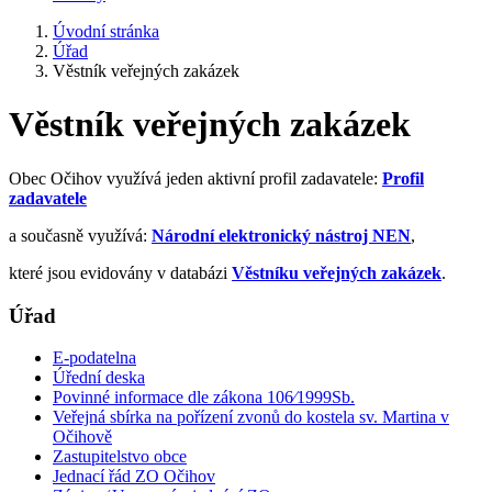
Úvodní stránka
Úřad
Věstník veřejných zakázek
Věstník veřejných zakázek
Obec Očihov využívá jeden aktivní profil zadavatele:
Profil
zadavatele
a současně využívá:
Národní elektronický nástroj NEN
,
které jsou evidovány v databázi
Věstníku veřejných zakázek
.
Úřad
E-podatelna
Úřední deska
Povinné informace dle zákona 106⁄1999Sb.
Veřejná sbírka na pořízení zvonů do kostela sv. Martina v
Očihově
Zastupitelstvo obce
Jednací řád ZO Očihov