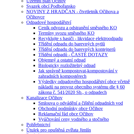
Územní plán Očihov
Svazek obcí Podbořansko
NOVINY Z HRADČAN - čtvrtletník Očihova a
Očihovce
Odpadové hospodářství
Ceník odvozu a odstranění směsného KO
Termíny svozu směsného KO
Recyklujte s hasiči - likvidace elektroodpadu
Třídění odpadu do barevných pytlů
Třídění odpadu do barevných kontejnerů
Třídění odpadů - ČASTÉ DOTAZY
Objemný a ostatní odpad
Biologicky rozložitelný odpad
Jak správně kompostovat-kompostování v
zahradních kompostérech
Výsledky odpadového hospodářství obce včetně
nákladů na provoz obecního systému dle § 60
zákona č. 541⁄2020 Sb., o odpadech
Kanalizace Očihov
Smlouva o odvádění a čištění odpadních vod
Obchodní podmínky obce Očihov
Reklamační řád obce Očihov
Vyúčtování ceny vodného a stočného
Pohřebnictví
Útulek pro opuštěná zvířata Jimlín