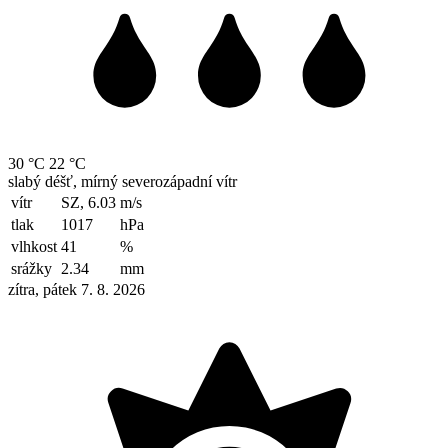
30 °C
22 °C
slabý déšť, mírný severozápadní vítr
vítr
SZ, 6.03
m/s
tlak
1017
hPa
vlhkost
41
%
srážky
2.34
mm
zítra, pátek 7. 8. 2026