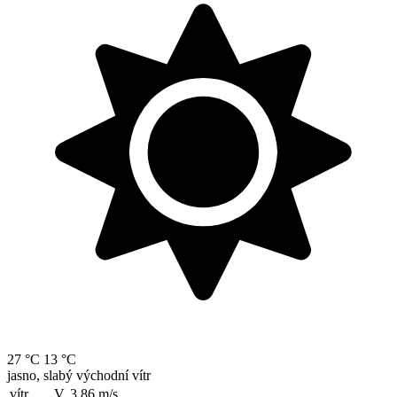
27 °C
13 °C
jasno, slabý východní vítr
vítr
V, 3.86
m/s