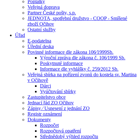
Poplatky
Veřejná doprava
Partner České pošty, s.p.
JEDNOTA, spotřební družstvo - COOP - Smíšené
zboží Očihov
Ostatní služby
Úřad
E-podatelna
Úřední deska
Povinné informace dle zákona 106⁄1999Sb.
Výroční zpráva dle zákona č. 106⁄1999 Sb.
Poskytnuté informace
Informace dle vyhlášky č. 259⁄2012 Sb.
Veřejná sbírka na pořízení zvonů do kostela sv. Martina
v Očihově
Dárci
Vyúčtování sbírky
Zastupitelstvo obce
Jednací řád ZO Očihov
Zápisy ⁄ Usnesení z jednání ZO
Registr oznámení
Dokumenty
Rozpočet
Rozpočtová opatření
Střednědobý výhled rozpočtu