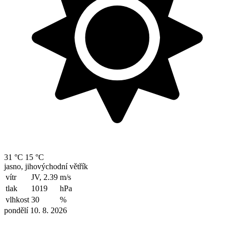
31 °C
15 °C
jasno, jihovýchodní větřík
vítr
JV, 2.39
m/s
tlak
1019
hPa
vlhkost
30
%
pondělí 10. 8. 2026