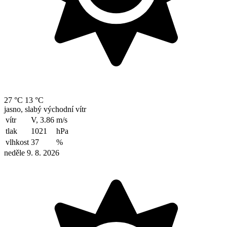
27 °C
13 °C
jasno, slabý východní vítr
vítr
V, 3.86
m/s
tlak
1021
hPa
vlhkost
37
%
neděle 9. 8. 2026