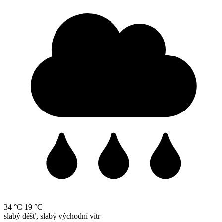
34 °C
19 °C
slabý déšť, slabý východní vítr