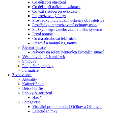
Co dělat při ohrožení
Co dělat při nařízení evakuace
Co vzít s sebou při evakuaci
Improvizovaný úkryt
Prostředky individuální ochrany obyvatelstva
Prostředky improvizované ochrany osob
Složky integrovaného záchranného systému
První pomoc
Co má obsahovat lékárnička
Krizová a branná legislativa
Životní situace
Návody na řešení některých životních situací
Věstník veřejných zakázek
Smlouvy
Podpořené projekty
Formuláře
Život v obci
Aktuality
Kalendář akcí
Dětské hřiště
Spolky & sdružení
Hasiči
Fotogalerie
Virtuální prohlídka obcí Očihov a Očihovec
Letecké snímky