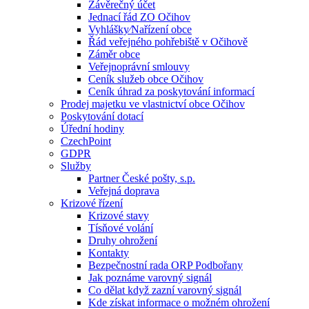
Závěrečný účet
Jednací řád ZO Očihov
Vyhlášky⁄Nařízení obce
Řád veřejného pohřebiště v Očihově
Záměr obce
Veřejnoprávní smlouvy
Ceník služeb obce Očihov
Ceník úhrad za poskytování informací
Prodej majetku ve vlastnictví obce Očihov
Poskytování dotací
Úřední hodiny
CzechPoint
GDPR
Služby
Partner České pošty, s.p.
Veřejná doprava
Krizové řízení
Krizové stavy
Tísňové volání
Druhy ohrožení
Kontakty
Bezpečnostní rada ORP Podbořany
Jak poznáme varovný signál
Co dělat když zazní varovný signál
Kde získat informace o možném ohrožení