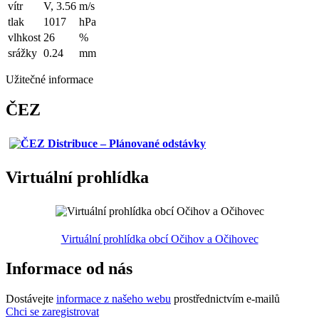
vítr
V, 3.56
m/s
tlak
1017
hPa
vlhkost
26
%
srážky
0.24
mm
Užitečné informace
ČEZ
Virtuální prohlídka
Virtuální prohlídka obcí Očihov a Očihovec
Informace od nás
Dostávejte
informace z našeho webu
prostřednictvím e-mailů
Chci se zaregistrovat