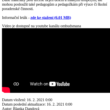
mohou posloužit také pedagogům a pedagožkám při výuce či školní
poradenské činnosti.
Informační leták -
zde ke stažení (6.01 MB)
Video je dostupné na youtube kanálu ombudsmana
Datum vložení:
16. 2. 2021 0:00
Datum poslední aktualizace:
16. 2. 2021 0:00
Autor:
Blanka Dandová