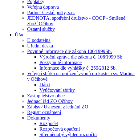
Poplatky
Veřejná doprava
Partner České pošty, s.p.
JEDNOTA, spotřební družstvo - COOP - Smíšené
zboží Očihov
Ostatní služby
Úřad
E-podatelna
Úřední deska
Povinné informace dle zákona 106⁄1999Sb.
Výroční zpráva dle zákona č. 106⁄1999 Sb.
Poskytnuté informace
Informace dle vyhlášky č. 259⁄2012 Sb.
Veřejná sbírka na pořízení zvonů do kostela sv. Martina
v Očihově
Dárci
Vyúčtování sbírky
Zastupitelstvo obce
Jednací řád ZO Očihov
Zápisy ⁄ Usnesení z jednání ZO
Registr oznámení
Dokumenty
Rozpočet
Rozpočtová opatření
Střednědobý výhled rozpočtu