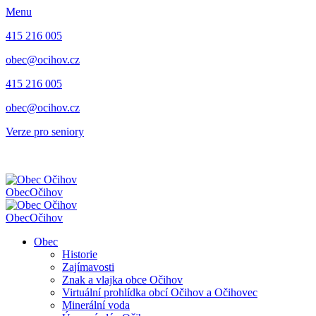
Menu
415 216 005
obec@ocihov.cz
415 216 005
obec@ocihov.cz
Verze pro seniory
Obec
Očihov
Obec
Očihov
Obec
Historie
Zajímavosti
Znak a vlajka obce Očihov
Virtuální prohlídka obcí Očihov a Očihovec
Minerální voda