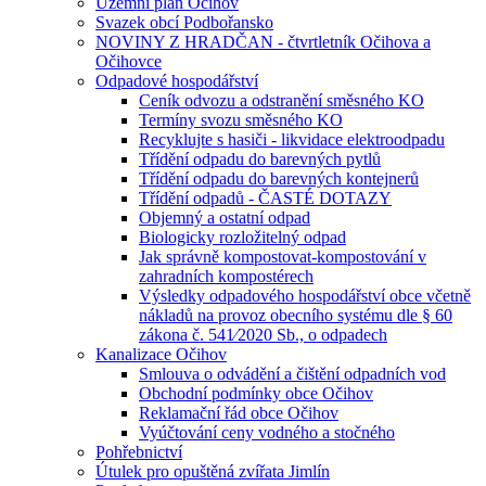
Územní plán Očihov
Svazek obcí Podbořansko
NOVINY Z HRADČAN - čtvrtletník Očihova a
Očihovce
Odpadové hospodářství
Ceník odvozu a odstranění směsného KO
Termíny svozu směsného KO
Recyklujte s hasiči - likvidace elektroodpadu
Třídění odpadu do barevných pytlů
Třídění odpadu do barevných kontejnerů
Třídění odpadů - ČASTÉ DOTAZY
Objemný a ostatní odpad
Biologicky rozložitelný odpad
Jak správně kompostovat-kompostování v
zahradních kompostérech
Výsledky odpadového hospodářství obce včetně
nákladů na provoz obecního systému dle § 60
zákona č. 541⁄2020 Sb., o odpadech
Kanalizace Očihov
Smlouva o odvádění a čištění odpadních vod
Obchodní podmínky obce Očihov
Reklamační řád obce Očihov
Vyúčtování ceny vodného a stočného
Pohřebnictví
Útulek pro opuštěná zvířata Jimlín