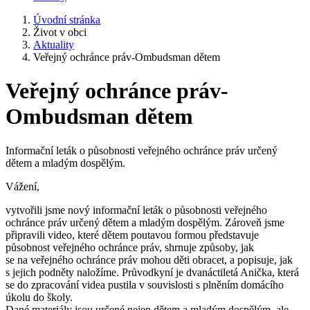
Úvodní stránka
Život v obci
Aktuality
Veřejný ochránce práv-Ombudsman dětem
Veřejný ochránce práv-
Ombudsman dětem
Informační leták o působnosti veřejného ochránce práv určený
dětem a mladým dospělým.
Vážení,
vytvořili jsme nový informační leták o působnosti veřejného
ochránce práv určený dětem a mladým dospělým. Zároveň jsme
připravili video, které dětem poutavou formou představuje
působnost veřejného ochránce práv, shrnuje způsoby, jak
se na veřejného ochránce práv mohou děti obracet, a popisuje, jak
s jejich podněty naložíme. Průvodkyní je dvanáctiletá Anička, která
se do zpracování videa pustila v souvislosti s plněním domácího
úkolu do školy.
Dané materiály jsou určené nejen dětem a mladým dospělým, ale