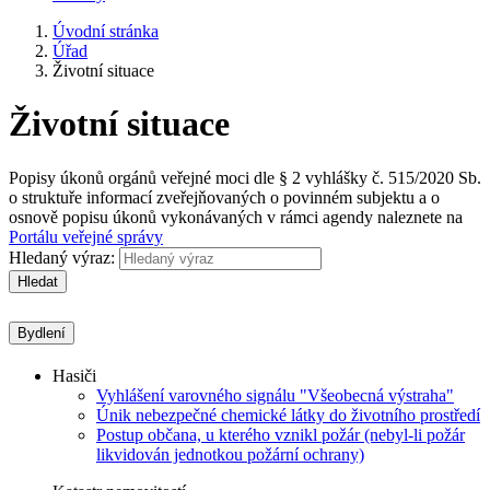
Úvodní stránka
Úřad
Životní situace
Životní situace
Popisy úkonů orgánů veřejné moci dle § 2 vyhlášky č. 515/2020 Sb.
o struktuře informací zveřejňovaných o povinném subjektu a o
osnově popisu úkonů vykonávaných v rámci agendy naleznete na
Portálu veřejné správy
Hledaný výraz:
Hledat
Bydlení
Hasiči
Vyhlášení varovného signálu "Všeobecná výstraha"
Únik nebezpečné chemické látky do životního prostředí
Postup občana, u kterého vznikl požár (nebyl-li požár
likvidován jednotkou požární ochrany)