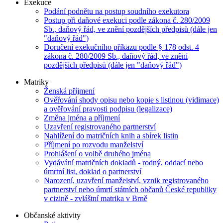
Exekuce
Podání podnětu na postup soudního exekutora
Postup při daňové exekuci podle zákona č. 280/2009
Sb., daňový řád, ve znění pozdějších předpisů (dále jen
"daňový řád")
Doručení exekučního příkazu podle § 178 odst. 4
zákona č. 280/2009 Sb., daňový řád, ve znění
pozdějších předpisů (dále jen "daňový řád")
Matriky
Ženská příjmení
Ověřování shody opisu nebo kopie s listinou (vidimace)
a ověřování pravosti podpisu (legalizace)
Změna jména a příjmení
Uzavření registrovaného partnerství
Nahlížení do matričních knih a sbírek listin
Příjmení po rozvodu manželství
Prohlášení o volbě druhého jména
Vydávání matričních dokladů - rodný, oddací nebo
úmrtní list, doklad o partnerství
Narození, uzavření manželství, vznik registrovaného
partnerství nebo úmrtí státních občanů České republiky
v cizině - zvláštní matrika v Brně
Občanské aktivity