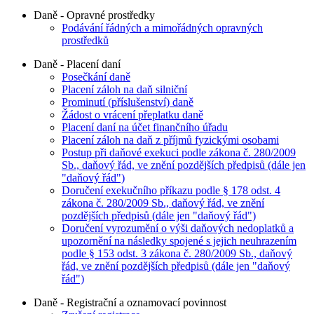
Daně - Opravné prostředky
Podávání řádných a mimořádných opravných
prostředků
Daně - Placení daní
Posečkání daně
Placení záloh na daň silniční
Prominutí (příslušenství) daně
Žádost o vrácení přeplatku daně
Placení daní na účet finančního úřadu
Placení záloh na daň z příjmů fyzickými osobami
Postup při daňové exekuci podle zákona č. 280/2009
Sb., daňový řád, ve znění pozdějších předpisů (dále jen
"daňový řád")
Doručení exekučního příkazu podle § 178 odst. 4
zákona č. 280/2009 Sb., daňový řád, ve znění
pozdějších předpisů (dále jen "daňový řád")
Doručení vyrozumění o výši daňových nedoplatků a
upozornění na následky spojené s jejich neuhrazením
podle § 153 odst. 3 zákona č. 280/2009 Sb., daňový
řád, ve znění pozdějších předpisů (dále jen "daňový
řád")
Daně - Registrační a oznamovací povinnost