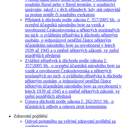
soudním řízení nebo v řízení trestním, v soudnictví
správním, jakož i v těch případech, kdy stát odpovídá
za postup notáře či soudního exekutora
Příplatek k důchodu podle zákona č. 357/2005 Sb., o
ocenění účastníků národního boje za vznik a
osvobození Československa a některých pozůstalých
po nich, o zvláštním příspěvku k důchodu některým
osobám, o jednorázové peněžní částce některým
účastníkům národního boje za osvobození v letech
1939 až 1945 a o změně některých zákonů, ve znění
pozdějších předpisů
Zvláštní příspěvek k důchodu podle zákona č.
357/2005 Sb., o ocenění účastníků národního boje za
vznik a osvobození Československa a některých
pozůstalých po nich, o zvláštním příspěvku k důchodu
některým osobám, o jednorázové peněžní částce
některým účastníkům národního boje za osvobození v
letech 1939 až 1945 a o změně některých zákonů, ve
znění pozdějších předpisů
Úprava důchodů podle zákona č. 262/2011 Sb., o
účastnících odboje a odporu proti komunismu
Zdravotní pojištění
Odvod pojistného na veřejné zdravotní pojištění za
zaměstnance