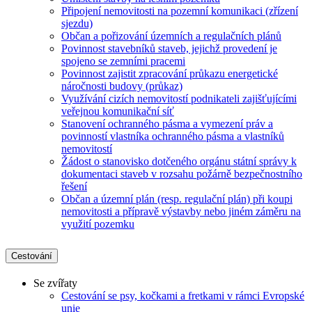
Připojení nemovitosti na pozemní komunikaci (zřízení
sjezdu)
Občan a pořizování územních a regulačních plánů
Povinnost stavebníků staveb, jejichž provedení je
spojeno se zemními pracemi
Povinnost zajistit zpracování průkazu energetické
náročnosti budovy (průkaz)
Využívání cizích nemovitostí podnikateli zajišťujícími
veřejnou komunikační síť
Stanovení ochranného pásma a vymezení práv a
povinností vlastníka ochranného pásma a vlastníků
nemovitostí
Žádost o stanovisko dotčeného orgánu státní správy k
dokumentaci staveb v rozsahu požárně bezpečnostního
řešení
Občan a územní plán (resp. regulační plán) při koupi
nemovitosti a přípravě výstavby nebo jiném záměru na
využití pozemku
Cestování
Se zvířaty
Cestování se psy, kočkami a fretkami v rámci Evropské
unie