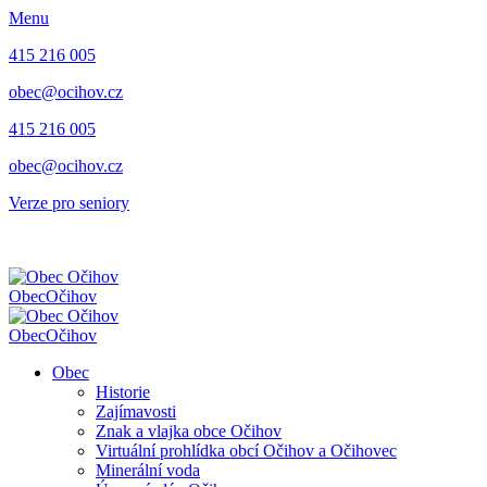
Menu
415 216 005
obec@ocihov.cz
415 216 005
obec@ocihov.cz
Verze pro seniory
Obec
Očihov
Obec
Očihov
Obec
Historie
Zajímavosti
Znak a vlajka obce Očihov
Virtuální prohlídka obcí Očihov a Očihovec
Minerální voda