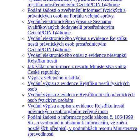
rejstříku prostřednictvím CzechPOINT@home
Podání žádosti o zveřejnění informací fyzických a
právnických osob na Portálu veřejné správy
Vydání elektronického výpisu ze Seznamu
kvalifikovaných dodavatelů prostřednictvím
CzechPOINT@home
Vydání elektronického výpisu z evidence Rejstříku
trestů právnických osob prostřednictvím
CzechPOINT@home
Vydání elektronického opisu z evidence přestupků
Rejstříku trestů
Jak žádat o informace z resortu Ministerstva vnitra
České republiky
Výpis z veřejného rejstříku
Vydání výpisu z evidence Rejstříku trestů fyzických
osob
Vydání výpisu z evidence Rejstříku trestů právnických
osob fyzickým osobám
Vydání výpisu a opisu z evidence Rejstříku trestů
právnických osob orgánům veřejné moci
Podání žádosti o informace podle zákona č. 106/1999
Sb., o svobodném přístupu k informacím, ve znění
pozdějších předpisů, v podmínkách resortu Ministerstva
spravedlnosti