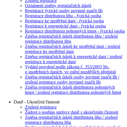
Zrušení registrace
Oznámení změny registračních údajů
Registrace fyzické osoby povinné značit líh
Registrace distributora lihu - fyzická osoba
Registrace ke spotřební dani - fyzická osoba
Registrace k energetické dani - fyzická osoba
Registrace distributora pohonných hmot - fyzická osoba
Změna registračních údajů distributora lihu / zrušení
registrace distributora lihu
Změna registračních údajů ke spotřební dani / zrušení
registrace ke spotřební dani
Změna registračních údajů k energetické dani / zrušení
registrace k energetické dani
Vydání povolení podle zákona č. 353/2003 Sb.,
o spotřebních daních, ve znění pozdějších předpisů
Změna registračních údajů osoby povinné značit líh /
zrušení registrace osoby povinné značit líh
Změna registračních údajů distributora pohonných
hmot / zrušení registrace distributora pohonných hmot
Daně - Ukončení činnosti
Zrušení registrace
Žádost o souhlas správce daně s ukončením činnosti
Změna registračních údajů distributora lihu / zrušení
registrace distributora lihu