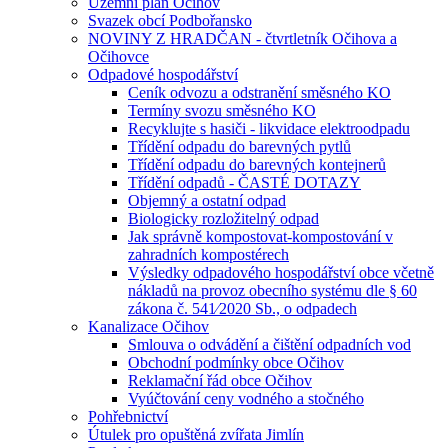
Územní plán Očihov
Svazek obcí Podbořansko
NOVINY Z HRADČAN - čtvrtletník Očihova a
Očihovce
Odpadové hospodářství
Ceník odvozu a odstranění směsného KO
Termíny svozu směsného KO
Recyklujte s hasiči - likvidace elektroodpadu
Třídění odpadu do barevných pytlů
Třídění odpadu do barevných kontejnerů
Třídění odpadů - ČASTÉ DOTAZY
Objemný a ostatní odpad
Biologicky rozložitelný odpad
Jak správně kompostovat-kompostování v
zahradních kompostérech
Výsledky odpadového hospodářství obce včetně
nákladů na provoz obecního systému dle § 60
zákona č. 541⁄2020 Sb., o odpadech
Kanalizace Očihov
Smlouva o odvádění a čištění odpadních vod
Obchodní podmínky obce Očihov
Reklamační řád obce Očihov
Vyúčtování ceny vodného a stočného
Pohřebnictví
Útulek pro opuštěná zvířata Jimlín