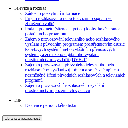
Televize a rozhlas
Žádost o poskytnutí informace
Příjem rozhlasového nebo televizního signálu ve
zhoršené kvalitě
Podání podnětu (stížnosti, petice) k obsahové stránce
pořadu nebo programu
Zájem o provozování televizního nebo rozhlasového
vysílání s původním programem prostřednictvím družic,
kabelových systémů nebo zvláštních přenosových
systémů, a zemského digitálního vysílání
prostřednictvím vysílačů (DVB-T)
Zájem o provozování převzatého televizního nebo
rozhlasového vysílání - tj. příjem a současné úplné a
nezměněné šíření původních rozhlasových a televizních
programů
Zájem o provozování rozhlasového vysílání
prostřednictvím pozemních vysílačů
Tisk
Evidence periodického tisku
Obrana a bezpečnost