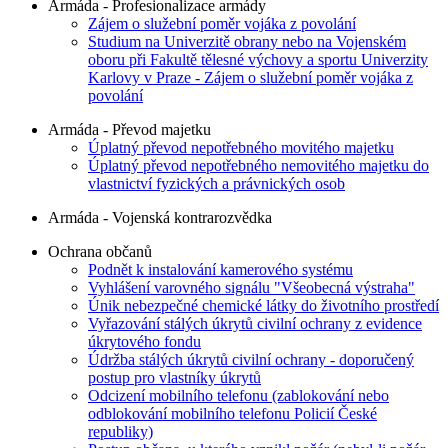
Armáda - Profesionalizace armády
Zájem o služební poměr vojáka z povolání
Studium na Univerzitě obrany nebo na Vojenském
oboru při Fakultě tělesné výchovy a sportu Univerzity
Karlovy v Praze - Zájem o služební poměr vojáka z
povolání
Armáda - Převod majetku
Úplatný převod nepotřebného movitého majetku
Úplatný převod nepotřebného nemovitého majetku do
vlastnictví fyzických a právnických osob
Armáda - Vojenská kontrarozvědka
Ochrana občanů
Podnět k instalování kamerového systému
Vyhlášení varovného signálu "Všeobecná výstraha"
Únik nebezpečné chemické látky do životního prostředí
Vyřazování stálých úkrytů civilní ochrany z evidence
úkrytového fondu
Údržba stálých úkrytů civilní ochrany - doporučený
postup pro vlastníky úkrytů
Odcizení mobilního telefonu (zablokování nebo
odblokování mobilního telefonu Policií České
republiky)