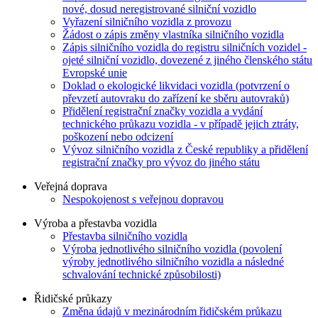
nové, dosud neregistrované silniční vozidlo
Vyřazení silničního vozidla z provozu
Žádost o zápis změny vlastníka silničního vozidla
Zápis silničního vozidla do registru silničních vozidel -
ojeté silniční vozidlo, dovezené z jiného členského státu
Evropské unie
Doklad o ekologické likvidaci vozidla (potvrzení o
převzetí autovraku do zařízení ke sběru autovraků)
Přidělení registrační značky vozidla a vydání
technického průkazu vozidla - v případě jejich ztráty,
poškození nebo odcizení
Vývoz silničního vozidla z České republiky a přidělení
registrační značky pro vývoz do jiného státu
Veřejná doprava
Nespokojenost s veřejnou dopravou
Výroba a přestavba vozidla
Přestavba silničního vozidla
Výroba jednotlivého silničního vozidla (povolení
výroby jednotlivého silničního vozidla a následné
schvalování technické způsobilosti)
Řidičské průkazy
Změna údajů v mezinárodním řidičském průkazu