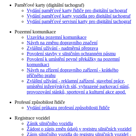
Paměťové karty (digitální tachograf)
Vydání paměťové karty řidiče pro digitální tachograf
Vydání paměťové karty vozidla pro digitální tachograf
Vydání paměťové servisní karty pro digitální tachograf
Pozemní komunikace
Uzavírka pozemní komunikace
Návrh na změnu dopravního značení
Zvláštní užívání - nadměrná přeprava
Povolení stavby v silničním ochranném pásmu
Povolení k umístění pevné překážky na pozemní
komunikaci
Návrh na zřízení dopravního zařízení - krátkého
příčného prahu
Zvláštní užívání - reklamní zařízení, stavební práce,
umístění inženýrských sítí, vyhrazené parkovací stání,
provozování stánků, sportovní a kulturní akce apod.
Profesní způsobilost řidiče
Vydání průkazu profesní způsobilosti řidiče
Registrace vozidel
Zánik silničního vozidla
Žádost o zápis změn údajů v registru silničních vozidel
Zápis silničního vozidla do registru silničních vozidel -