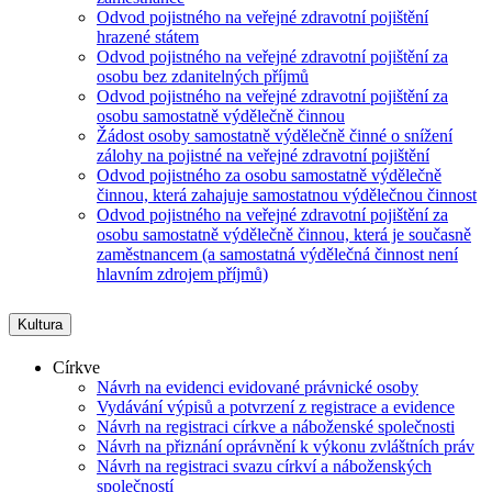
Odvod pojistného na veřejné zdravotní pojištění
hrazené státem
Odvod pojistného na veřejné zdravotní pojištění za
osobu bez zdanitelných příjmů
Odvod pojistného na veřejné zdravotní pojištění za
osobu samostatně výdělečně činnou
Žádost osoby samostatně výdělečně činné o snížení
zálohy na pojistné na veřejné zdravotní pojištění
Odvod pojistného za osobu samostatně výdělečně
činnou, která zahajuje samostatnou výdělečnou činnost
Odvod pojistného na veřejné zdravotní pojištění za
osobu samostatně výdělečně činnou, která je současně
zaměstnancem (a samostatná výdělečná činnost není
hlavním zdrojem příjmů)
Kultura
Církve
Návrh na evidenci evidované právnické osoby
Vydávání výpisů a potvrzení z registrace a evidence
Návrh na registraci církve a náboženské společnosti
Návrh na přiznání oprávnění k výkonu zvláštních práv
Návrh na registraci svazu církví a náboženských
společností