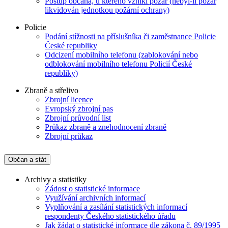
Postup občana, u kterého vznikl požár (nebyl-li požár
likvidován jednotkou požární ochrany)
Policie
Podání stížnosti na příslušníka či zaměstnance Policie
České republiky
Odcizení mobilního telefonu (zablokování nebo
odblokování mobilního telefonu Policií České
republiky)
Zbraně a střelivo
Zbrojní licence
Evropský zbrojní pas
Zbrojní průvodní list
Průkaz zbraně a znehodnocení zbraně
Zbrojní průkaz
Občan a stát
Archivy a statistiky
Žádost o statistické informace
Využívání archivních informací
Vyplňování a zasílání statistických informací
respondenty Českého statistického úřadu
Jak žádat o statistické informace dle zákona č. 89/1995