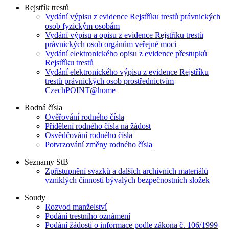
Rejstřík trestů
Vydání výpisu z evidence Rejstříku trestů právnických
osob fyzickým osobám
Vydání výpisu a opisu z evidence Rejstříku trestů
právnických osob orgánům veřejné moci
Vydání elektronického opisu z evidence přestupků
Rejstříku trestů
Vydání elektronického výpisu z evidence Rejstříku
trestů právnických osob prostřednictvím
CzechPOINT@home
Rodná čísla
Ověřování rodného čísla
Přidělení rodného čísla na žádost
Osvědčování rodného čísla
Potvrzování změny rodného čísla
Seznamy StB
Zpřístupnění svazků a dalších archivních materiálů
vzniklých činností bývalých bezpečnostních složek
Soudy
Rozvod manželství
Podání trestního oznámení
Podání žádosti o informace podle zákona č. 106/1999