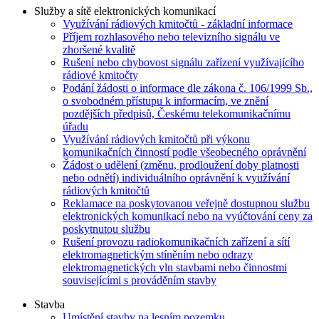
Služby a sítě elektronických komunikací
Využívání rádiových kmitočtů - základní informace
Příjem rozhlasového nebo televizního signálu ve
zhoršené kvalitě
Rušení nebo chybovost signálu zařízení využívajícího
rádiové kmitočty
Podání žádosti o informace dle zákona č. 106/1999 Sb.,
o svobodném přístupu k informacím, ve znění
pozdějších předpisů, Českému telekomunikačnímu
úřadu
Využívání rádiových kmitočtů při výkonu
komunikačních činností podle všeobecného oprávnění
Žádost o udělení (změnu, prodloužení doby platnosti
nebo odnětí) individuálního oprávnění k využívání
rádiových kmitočtů
Reklamace na poskytovanou veřejně dostupnou službu
elektronických komunikací nebo na vyúčtování ceny za
poskytnutou službu
Rušení provozu radiokomunikačních zařízení a sítí
elektromagnetickým stíněním nebo odrazy
elektromagnetických vln stavbami nebo činnostmi
souvisejícími s prováděním stavby
Stavba
Umístění stavby na lesním pozemku