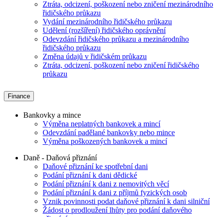
Ztráta, odcizení, poškození nebo zničení mezinárodního
řidičského průkazu
Vydání mezinárodního řidičského průkazu
Udělení (rozšíření) řidičského oprávnění
Odevzdání řidičského průkazu a mezinárodního
řidičského průkazu
Změna údajů v řidičském průkazu
Ztráta, odcizení, poškození nebo zničení řidičského
průkazu
Finance
Bankovky a mince
Výměna neplatných bankovek a mincí
Odevzdání padělané bankovky nebo mince
Výměna poškozených bankovek a mincí
Daně - Daňová přiznání
Daňové přiznání ke spotřební dani
Podání přiznání k dani dědické
Podání přiznání k dani z nemovitých věcí
Podání přiznání k dani z příjmů fyzických osob
Vznik povinnosti podat daňové přiznání k dani silniční
Žádost o prodloužení lhůty pro podání daňového