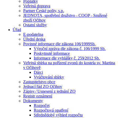
Poplatky
Veřejná doprava
Partner České pošty, s.p.
JEDNOTA, spotřební družstvo - COOP - Smíšené
zboží Očihov
Ostatní služby
Úřad
E-podatelna
Úřední deska
Povinné informace dle zákona 106⁄1999Sb.
Výroční zpráva dle zákona č. 106⁄1999 Sb.
Poskytnuté informace
Informace dle vyhlášky č. 259⁄2012 Sb.
Veřejná sbírka na pořízení zvonů do kostela sv. Martina
v Očihově
Dárci
Vyúčtování sbírky
Zastupitelstvo obce
Jednací řád ZO Očihov
Zápisy ⁄ Usnesení z jednání ZO
Registr oznámení
Dokumenty
Rozpočet
Rozpočtová opatření
Střednědobý výhled rozpočtu