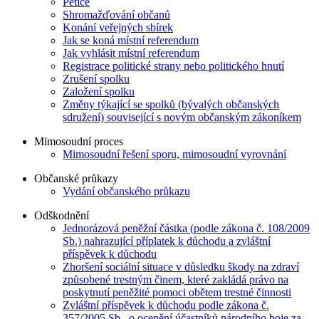
Petice
Shromažďování občanů
Konání veřejných sbírek
Jak se koná místní referendum
Jak vyhlásit místní referendum
Registrace politické strany nebo politického hnutí
Zrušení spolku
Založení spolku
Změny týkající se spolků (bývalých občanských
sdružení) související s novým občanským zákoníkem
Mimosoudní proces
Mimosoudní řešení sporu, mimosoudní vyrovnání
Občanské průkazy
Vydání občanského průkazu
Odškodnění
Jednorázová peněžní částka (podle zákona č. 108/2009
Sb.) nahrazující příplatek k důchodu a zvláštní
příspěvek k důchodu
Zhoršení sociální situace v důsledku škody na zdraví
způsobené trestným činem, které zakládá právo na
poskytnutí peněžité pomoci obětem trestné činnosti
Zvláštní příspěvek k důchodu podle zákona č.
357/2005 Sb., o ocenění účastníků národního boje za