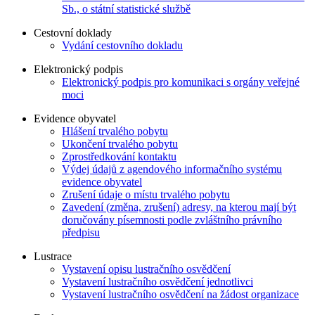
Sb., o státní statistické službě
Cestovní doklady
Vydání cestovního dokladu
Elektronický podpis
Elektronický podpis pro komunikaci s orgány veřejné
moci
Evidence obyvatel
Hlášení trvalého pobytu
Ukončení trvalého pobytu
Zprostředkování kontaktu
Výdej údajů z agendového informačního systému
evidence obyvatel
Zrušení údaje o místu trvalého pobytu
Zavedení (změna, zrušení) adresy, na kterou mají být
doručovány písemnosti podle zvláštního právního
předpisu
Lustrace
Vystavení opisu lustračního osvědčení
Vystavení lustračního osvědčení jednotlivci
Vystavení lustračního osvědčení na žádost organizace