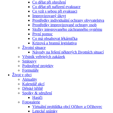
Co dělat při ohrožení
Co dělat při nařízení evakuace
Co vzít s sebou při evakuaci
Improvizovaný úkryt
Prostředky individuální ochrany obyvatelstva
Prostředky improvizované ochrany osob
Složky integrovaného záchranného systému
První pomoc
Co má obsahovat lékárnička
Krizová a branná legislativa
Životní situace
Návody na řešení některých životních situací
Věstník veřejných zakázek
Smlouvy
Podpořené projekty
Formuláře
Život v obci
Aktuality
Kalendář akcí
Dětské hřiště
Spolky & sdružení
Hasiči
Fotogalerie
Virtuální prohlídka obcí Očihov a Očihovec
Letecké snímky