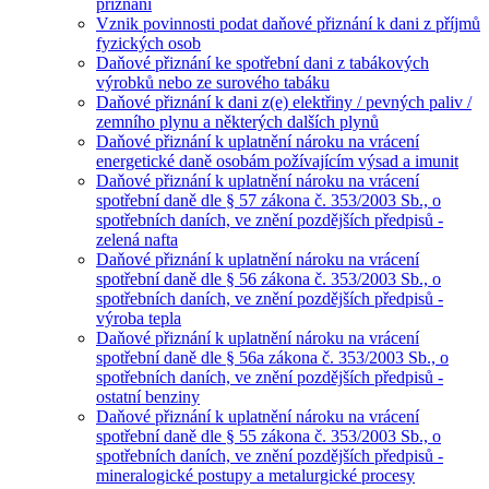
přiznání
Vznik povinnosti podat daňové přiznání k dani z příjmů
fyzických osob
Daňové přiznání ke spotřební dani z tabákových
výrobků nebo ze surového tabáku
Daňové přiznání k dani z(e) elektřiny / pevných paliv /
zemního plynu a některých dalších plynů
Daňové přiznání k uplatnění nároku na vrácení
energetické daně osobám požívajícím výsad a imunit
Daňové přiznání k uplatnění nároku na vrácení
spotřební daně dle § 57 zákona č. 353/2003 Sb., o
spotřebních daních, ve znění pozdějších předpisů -
zelená nafta
Daňové přiznání k uplatnění nároku na vrácení
spotřební daně dle § 56 zákona č. 353/2003 Sb., o
spotřebních daních, ve znění pozdějších předpisů -
výroba tepla
Daňové přiznání k uplatnění nároku na vrácení
spotřební daně dle § 56a zákona č. 353/2003 Sb., o
spotřebních daních, ve znění pozdějších předpisů -
ostatní benziny
Daňové přiznání k uplatnění nároku na vrácení
spotřební daně dle § 55 zákona č. 353/2003 Sb., o
spotřebních daních, ve znění pozdějších předpisů -
mineralogické postupy a metalurgické procesy