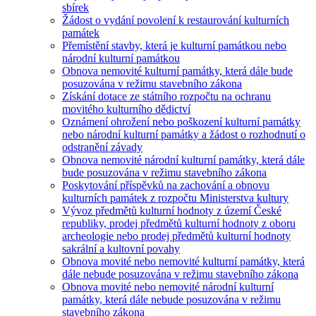
sbírek
Žádost o vydání povolení k restaurování kulturních
památek
Přemístění stavby, která je kulturní památkou nebo
národní kulturní památkou
Obnova nemovité kulturní památky, která dále bude
posuzována v režimu stavebního zákona
Získání dotace ze státního rozpočtu na ochranu
movitého kulturního dědictví
Oznámení ohrožení nebo poškození kulturní památky
nebo národní kulturní památky a žádost o rozhodnutí o
odstranění závady
Obnova nemovité národní kulturní památky, která dále
bude posuzována v režimu stavebního zákona
Poskytování příspěvků na zachování a obnovu
kulturních památek z rozpočtu Ministerstva kultury
Vývoz předmětů kulturní hodnoty z území České
republiky, prodej předmětů kulturní hodnoty z oboru
archeologie nebo prodej předmětů kulturní hodnoty
sakrální a kultovní povahy
Obnova movité nebo nemovité kulturní památky, která
dále nebude posuzována v režimu stavebního zákona
Obnova movité nebo nemovité národní kulturní
památky, která dále nebude posuzována v režimu
stavebního zákona