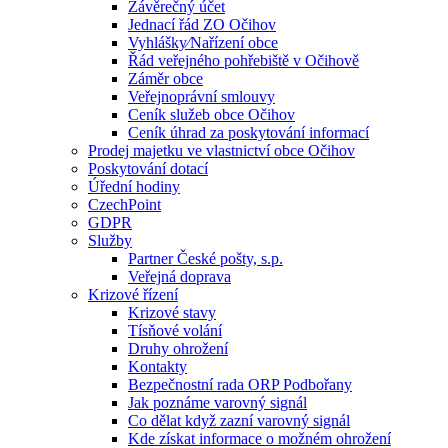
Závěrečný účet
Jednací řád ZO Očihov
Vyhlášky⁄Nařízení obce
Řád veřejného pohřebiště v Očihově
Záměr obce
Veřejnoprávní smlouvy
Ceník služeb obce Očihov
Ceník úhrad za poskytování informací
Prodej majetku ve vlastnictví obce Očihov
Poskytování dotací
Úřední hodiny
CzechPoint
GDPR
Služby
Partner České pošty, s.p.
Veřejná doprava
Krizové řízení
Krizové stavy
Tísňové volání
Druhy ohrožení
Kontakty
Bezpečnostní rada ORP Podbořany
Jak poznáme varovný signál
Co dělat když zazní varovný signál
Kde získat informace o možném ohrožení