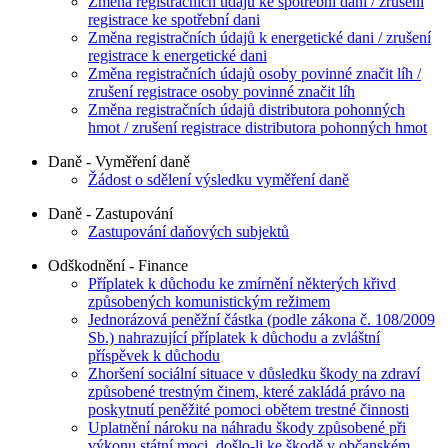
Změna registračních údajů ke spotřební dani / zrušení
registrace ke spotřební dani
Změna registračních údajů k energetické dani / zrušení
registrace k energetické dani
Změna registračních údajů osoby povinné značit líh /
zrušení registrace osoby povinné značit líh
Změna registračních údajů distributora pohonných
hmot / zrušení registrace distributora pohonných hmot
Daně - Vyměření daně
Žádost o sdělení výsledku vyměření daně
Daně - Zastupování
Zastupování daňových subjektů
Odškodnění - Finance
Příplatek k důchodu ke zmírnění některých křivd
způsobených komunistickým režimem
Jednorázová peněžní částka (podle zákona č. 108/2009
Sb.) nahrazující příplatek k důchodu a zvláštní
příspěvek k důchodu
Zhoršení sociální situace v důsledku škody na zdraví
způsobené trestným činem, které zakládá právo na
poskytnutí peněžité pomoci obětem trestné činnosti
Uplatnění nároku na náhradu škody způsobené při
výkonu státní moci, došlo-li ke škodě v občanském