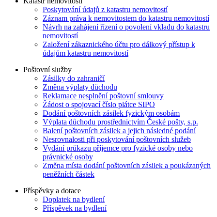
Katastr nemovitostí
Poskytování údajů z katastru nemovitostí
Záznam práva k nemovitostem do katastru nemovitostí
Návrh na zahájení řízení o povolení vkladu do katastru
nemovitostí
Založení zákaznického účtu pro dálkový přístup k
údajům katastru nemovitostí
Poštovní služby
Zásilky do zahraničí
Změna výplaty důchodu
Reklamace nesplnění poštovní smlouvy
Žádost o spojovací číslo plátce SIPO
Dodání poštovních zásilek fyzickým osobám
Výplata důchodu prostřednictvím České pošty, s.p.
Balení poštovních zásilek a jejich následné podání
Nesrovnalosti při poskytování poštovních služeb
Vydání průkazu příjemce pro fyzické osoby nebo
právnické osoby
Změna místa dodání poštovních zásilek a poukázaných
peněžních částek
Příspěvky a dotace
Doplatek na bydlení
Příspěvek na bydlení