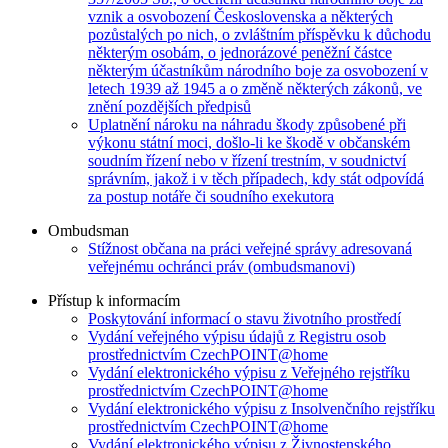
vznik a osvobození Československa a některých
pozůstalých po nich, o zvláštním příspěvku k důchodu
některým osobám, o jednorázové peněžní částce
některým účastníkům národního boje za osvobození v
letech 1939 až 1945 a o změně některých zákonů, ve
znění pozdějších předpisů
Uplatnění nároku na náhradu škody způsobené při
výkonu státní moci, došlo-li ke škodě v občanském
soudním řízení nebo v řízení trestním, v soudnictví
správním, jakož i v těch případech, kdy stát odpovídá
za postup notáře či soudního exekutora
Ombudsman
Stížnost občana na práci veřejné správy adresovaná
veřejnému ochránci práv (ombudsmanovi)
Přístup k informacím
Poskytování informací o stavu životního prostředí
Vydání veřejného výpisu údajů z Registru osob
prostřednictvím CzechPOINT@home
Vydání elektronického výpisu z Veřejného rejstříku
prostřednictvím CzechPOINT@home
Vydání elektronického výpisu z Insolvenčního rejstříku
prostřednictvím CzechPOINT@home
Vydání elektronického výpisu z Živnostenského