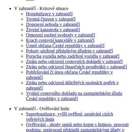
V zahraničí - Krizové situace
Hospitalizace v zahraničí
Trestná činnost v zahraničí
Dopravní nehoda v zahraničí
Živelní katastrofa v zahraničí
Omezení osobní svobody v zahraničí
Krach cestovní kanceláře v zahraničí
Úmrtí občana České republiky v zahraničí
Pokuty uložené příslušným úřadem v zahraničí
Porucha vozidla nebo zadržení vozidla v zahraničí
Ztráta nebo odcizení cestovních dokladů v zahraničí
Ztráta nebo odcizení finančních prostředků v zahraničí
Pohřešování či únos občana České republiky v
zahraničí
Ztráta nebo odcizení důležitých osobních potřeb v
zahraničí
Vydání cestovního dokladu na zastupitelském úřadu
České republiky v zahraničí
V zahraničí - Ověřování listin
Superlegalizace, vyšší ověření, uznávání cizích
veřejných listin
Ověřování - shody opisů nebo kopie s listinou, pravosti
podpisu, správnosti překladů zastupitelskými úřady v