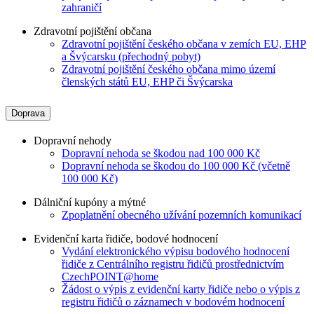
zahraničí
Zdravotní pojištění občana
Zdravotní pojištění českého občana v zemích EU, EHP
a Švýcarsku (přechodný pobyt)
Zdravotní pojištění českého občana mimo území
členských států EU, EHP či Švýcarska
Doprava
Dopravní nehody
Dopravní nehoda se škodou nad 100 000 Kč
Dopravní nehoda se škodou do 100 000 Kč (včetně
100 000 Kč)
Dálniční kupóny a mýtné
Zpoplatnění obecného užívání pozemních komunikací
Evidenční karta řidiče, bodové hodnocení
Vydání elektronického výpisu bodového hodnocení
řidiče z Centrálního registru řidičů prostřednictvím
CzechPOINT@home
Žádost o výpis z evidenční karty řidiče nebo o výpis z
registru řidičů o záznamech v bodovém hodnocení