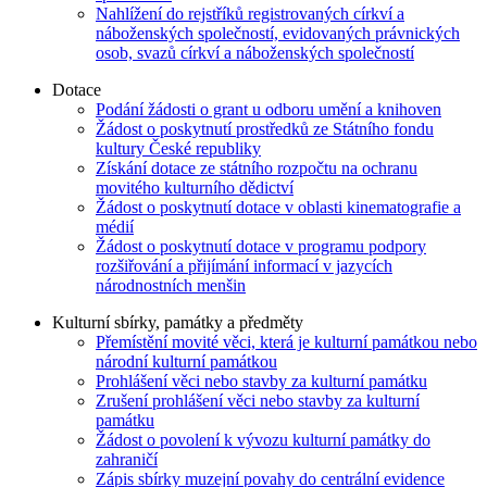
Nahlížení do rejstříků registrovaných církví a
náboženských společností, evidovaných právnických
osob, svazů církví a náboženských společností
Dotace
Podání žádosti o grant u odboru umění a knihoven
Žádost o poskytnutí prostředků ze Státního fondu
kultury České republiky
Získání dotace ze státního rozpočtu na ochranu
movitého kulturního dědictví
Žádost o poskytnutí dotace v oblasti kinematografie a
médií
Žádost o poskytnutí dotace v programu podpory
rozšiřování a přijímání informací v jazycích
národnostních menšin
Kulturní sbírky, památky a předměty
Přemístění movité věci, která je kulturní památkou nebo
národní kulturní památkou
Prohlášení věci nebo stavby za kulturní památku
Zrušení prohlášení věci nebo stavby za kulturní
památku
Žádost o povolení k vývozu kulturní památky do
zahraničí
Zápis sbírky muzejní povahy do centrální evidence