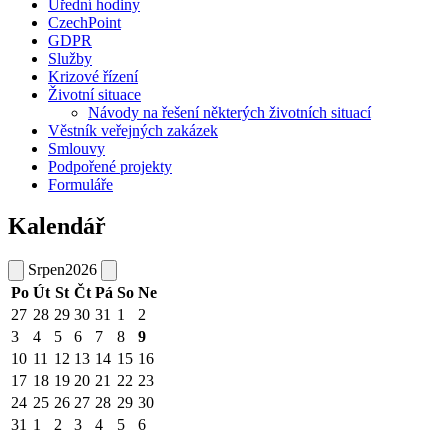
Úřední hodiny
CzechPoint
GDPR
Služby
Krizové řízení
Životní situace
Návody na řešení některých životních situací
Věstník veřejných zakázek
Smlouvy
Podpořené projekty
Formuláře
Kalendář
Srpen
2026
Po
Út
St
Čt
Pá
So
Ne
27
28
29
30
31
1
2
3
4
5
6
7
8
9
10
11
12
13
14
15
16
17
18
19
20
21
22
23
24
25
26
27
28
29
30
31
1
2
3
4
5
6