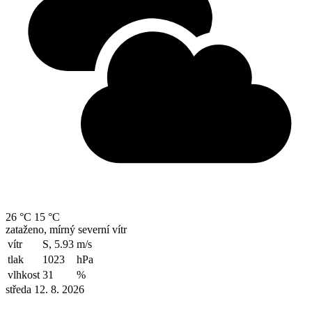
26 °C
15 °C
zataženo, mírný severní vítr
vítr
S, 5.93
m/s
tlak
1023
hPa
vlhkost
31
%
středa 12. 8. 2026