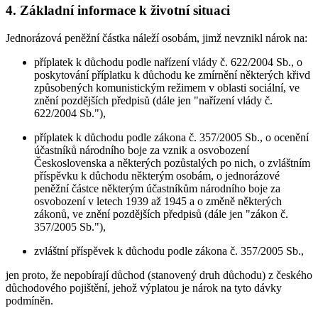
4. Základní informace k životní situaci
Jednorázová peněžní částka náleží osobám, jimž nevznikl nárok na:
příplatek k důchodu podle nařízení vlády č. 622/2004 Sb., o
poskytování příplatku k důchodu ke zmírnění některých křivd
způsobených komunistickým režimem v oblasti sociální, ve
znění pozdějších předpisů (dále jen "nařízení vlády č.
622/2004 Sb."),
příplatek k důchodu podle zákona č. 357/2005 Sb., o ocenění
účastníků národního boje za vznik a osvobození
Československa a některých pozůstalých po nich, o zvláštním
příspěvku k důchodu některým osobám, o jednorázové
peněžní částce některým účastníkům národního boje za
osvobození v letech 1939 až 1945 a o změně některých
zákonů, ve znění pozdějších předpisů (dále jen "zákon č.
357/2005 Sb."),
zvláštní příspěvek k důchodu podle zákona č. 357/2005 Sb.,
jen proto, že nepobírají důchod (stanovený druh důchodu) z českého
důchodového pojištění, jehož výplatou je nárok na tyto dávky
podmíněn.