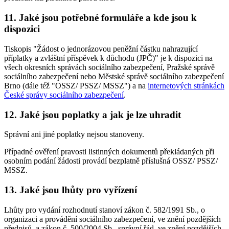
11. Jaké jsou potřebné formuláře a kde jsou k
dispozici
Tiskopis "Žádost o jednorázovou peněžní částku nahrazující
příplatky a zvláštní příspěvek k důchodu (JPČ)" je k dispozici na
všech okresních správách sociálního zabezpečení, Pražské správě
sociálního zabezpečení nebo Městské správě sociálního zabezpečení
Brno (dále též "OSSZ/ PSSZ/ MSSZ") a na
internetových stránkách
České správy sociálního zabezpečení
.
12. Jaké jsou poplatky a jak je lze uhradit
Správní ani jiné poplatky nejsou stanoveny.
Případné ověření pravosti listinných dokumentů překládaných při
osobním podání žádosti provádí bezplatně příslušná OSSZ/ PSSZ/
MSSZ.
13. Jaké jsou lhůty pro vyřízení
Lhůty pro vydání rozhodnutí stanoví zákon č. 582/1991 Sb., o
organizaci a provádění sociálního zabezpečení, ve znění pozdějších
předpisů, a zákon č. 500/2004 Sb., správní řád, ve znění pozdějších