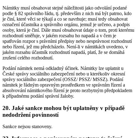
Námitky musí obsahovat stejné náležitosti jako odvolání podané
podle § 82 správního řádu, tj. především z nich má být patrno, kdo
je činí, které věci se týkají a co se navrhuje; musí tedy obsahovat
označení účastníka a správního orgánu, jemuž je určeno, a podpis
osoby, která je činí. Dále musí obsahovat údaje o tom, proti kterému
rozhodnutí směřuje, v jakém rozsahu ho napadá a v čem je
spatřován rozpor s právními předpisy nebo nesprávnost rozhodnutí
nebo řízení, jež mu předcházelo. Není-li v námitkách uvedeno, v
jakém rozsahu účastník rozhodnutí napadá, platí, že se domáhá
zrušení celého rozhodnutí.
Podání námitek nemá odkladný účinek. Námitky lze uplatnit u
České správy sociálního zabezpečení nebo u kterékoliv okresní
správy sociálního zabezpečení (OSSZ/ PSSZ/ MSSZ). Podání
námitek je řádným opravným prostředkem ve správním řízení a
absolvování námitkového řízení je proto nezbytným předpokladem
k případnému podání správní žaloby.
20. Jaké sankce mohou být uplatněny v případě
nedodržení povinností
Sankce nejsou stanoveny.