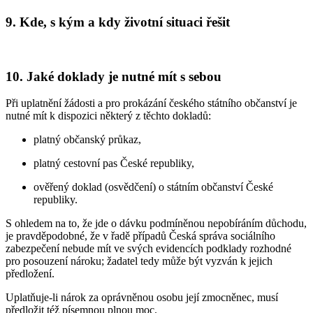
9. Kde, s kým a kdy životní situaci řešit
10. Jaké doklady je nutné mít s sebou
Při uplatnění žádosti a pro prokázání českého státního občanství je
nutné mít k dispozici některý z těchto dokladů:
platný občanský průkaz,
platný cestovní pas České republiky,
ověřený doklad (osvědčení) o státním občanství České
republiky.
S ohledem na to, že jde o dávku podmíněnou nepobíráním důchodu,
je pravděpodobné, že v řadě případů Česká správa sociálního
zabezpečení nebude mít ve svých evidencích podklady rozhodné
pro posouzení nároku; žadatel tedy může být vyzván k jejich
předložení.
Uplatňuje-li nárok za oprávněnou osobu její zmocněnec, musí
předložit též písemnou plnou moc.