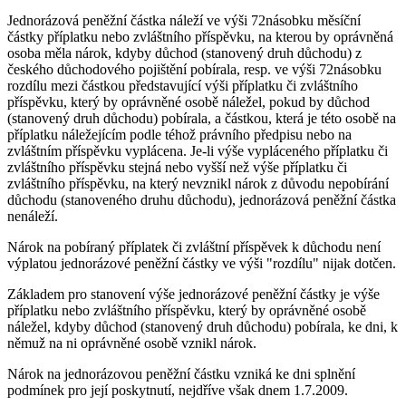
Jednorázová peněžní částka náleží ve výši 72násobku měsíční
částky příplatku nebo zvláštního příspěvku, na kterou by oprávněná
osoba měla nárok, kdyby důchod (stanovený druh důchodu) z
českého důchodového pojištění pobírala, resp. ve výši 72násobku
rozdílu mezi částkou představující výši příplatku či zvláštního
příspěvku, který by oprávněné osobě náležel, pokud by důchod
(stanovený druh důchodu) pobírala, a částkou, která je této osobě na
příplatku náležejícím podle téhož právního předpisu nebo na
zvláštním příspěvku vyplácena. Je-li výše vypláceného příplatku či
zvláštního příspěvku stejná nebo vyšší než výše příplatku či
zvláštního příspěvku, na který nevznikl nárok z důvodu nepobírání
důchodu (stanoveného druhu důchodu), jednorázová peněžní částka
nenáleží.
Nárok na pobíraný příplatek či zvláštní příspěvek k důchodu není
výplatou jednorázové peněžní částky ve výši "rozdílu" nijak dotčen.
Základem pro stanovení výše jednorázové peněžní částky je výše
příplatku nebo zvláštního příspěvku, který by oprávněné osobě
náležel, kdyby důchod (stanovený druh důchodu) pobírala, ke dni, k
němuž na ni oprávněné osobě vznikl nárok.
Nárok na jednorázovou peněžní částku vzniká ke dni splnění
podmínek pro její poskytnutí, nejdříve však dnem 1.7.2009.