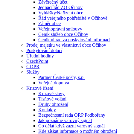
Závěrečný účet
Jednací řád ZO Očihov
Vyhlášky⁄Nařízení obce
Řád veřejného pohřebiště v Očihově
Záměr obce
Veřejnoprávní smlouvy
Ceník služeb obce Očihov
Ceník úhrad za poskytování informací
Prodej majetku ve vlastnictví obce Očihov
Poskytování dotací
Úřední hodiny
CzechPoint
GDPR
Služby
Partner České pošty, s.p.
Veřejná doprava
Krizové řízení
Krizové stavy
Tísňové volání
Druhy ohrožení
Kontakty
Bezpečnostní rada ORP Podbořany
Jak poznáme varovný signál
Co dělat když zazní varovný signál
Kde získat informace o možném ohrožení