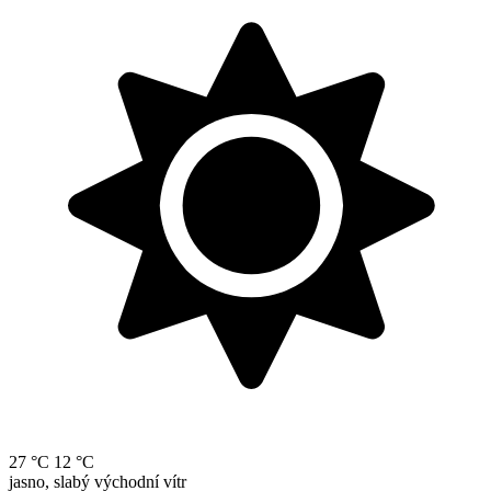
27 °C
12 °C
jasno, slabý východní vítr