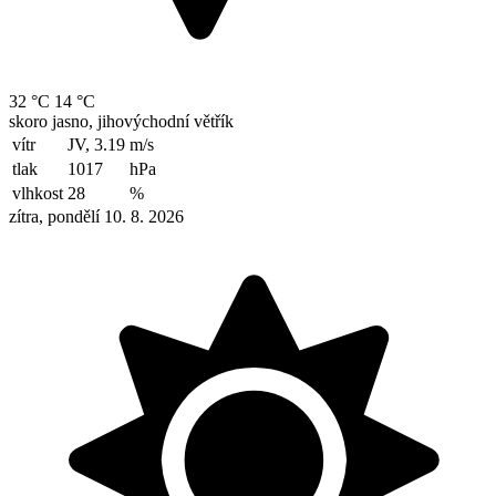
32 °C
14 °C
skoro jasno, jihovýchodní větřík
vítr
JV, 3.19
m/s
tlak
1017
hPa
vlhkost
28
%
zítra, pondělí 10. 8. 2026