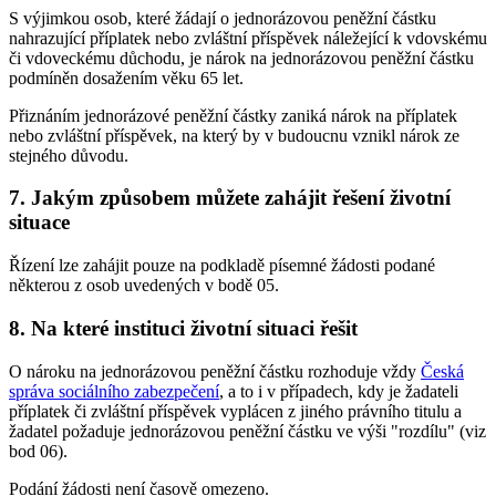
S výjimkou osob, které žádají o jednorázovou peněžní částku
nahrazující příplatek nebo zvláštní příspěvek náležející k vdovskému
či vdoveckému důchodu, je nárok na jednorázovou peněžní částku
podmíněn dosažením věku 65 let.
Přiznáním jednorázové peněžní částky zaniká nárok na příplatek
nebo zvláštní příspěvek, na který by v budoucnu vznikl nárok ze
stejného důvodu.
7. Jakým způsobem můžete zahájit řešení životní
situace
Řízení lze zahájit pouze na podkladě písemné žádosti podané
některou z osob uvedených v bodě 05.
8. Na které instituci životní situaci řešit
O nároku na jednorázovou peněžní částku rozhoduje vždy
Česká
správa sociálního zabezpečení
, a to i v případech, kdy je žadateli
příplatek či zvláštní příspěvek vyplácen z jiného právního titulu a
žadatel požaduje jednorázovou peněžní částku ve výši "rozdílu" (viz
bod 06).
Podání žádosti není časově omezeno.