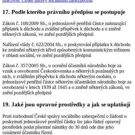
pracovišť České správy sociálního zabezpečení
.
17. Podle kterého právního předpisu se postupuje
Zákon č. 108/2009 Sb., o jednorázové peněžní částce nahrazující
příplatek k důchodu a zvláštní příspěvek k důchodu a o změně
některých zákonů, ve znění pozdějších předpisů
Nařízení vlády č. 622/2004 Sb., o poskytování příplatku k důchodu
ke zmírnění některých křivd způsobených komunistickým režimem
v oblasti sociální, ve znění pozdějších předpisů
Zákon č. 357/2005 Sb., o ocenění účastníků národního boje za
vznik a osvobození Československa a některých pozůstalých po
nich, o zvláštním příspěvku k důchodu některým osobám, o
jednorázové peněžní částce některým účastníkům národního boje za
osvobození v letech 1939 až 1945 a o změně některých zákonů, ve
znění pozdějších předpisů
19. Jaké jsou opravné prostředky a jak se uplatňují
Proti rozhodnutí České správy sociálního zabezpečení o žádosti o
poskytnutí jednorázové peněžní částky lze jako řádný opravný
prostředek podat písemné námitky do 30 dnů ode dne jeho
oznámení účastníku řízení.