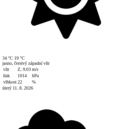
34 °C
19 °C
jasno, čerstvý západní vítr
vítr
Z, 9.03
m/s
tlak
1014
hPa
vlhkost
22
%
úterý 11. 8. 2026