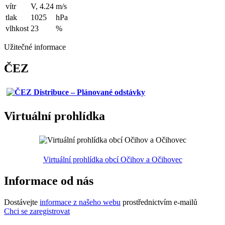
vítr
V, 4.24
m/s
tlak
1025
hPa
vlhkost
23
%
Užitečné informace
ČEZ
Virtuální prohlídka
Virtuální prohlídka obcí Očihov a Očihovec
Informace od nás
Dostávejte
informace z našeho webu
prostřednictvím e-mailů
Chci se zaregistrovat