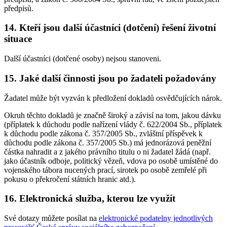
předpisů.
14. Kteří jsou další účastníci (dotčení) řešení životní
situace
Další účastníci (dotčené osoby) nejsou stanoveni.
15. Jaké další činnosti jsou po žadateli požadovány
Žadatel může být vyzván k předložení dokladů osvědčujících nárok.
Okruh těchto dokladů je značně široký a závisí na tom, jakou dávku
(příplatek k důchodu podle nařízení vlády č. 622/2004 Sb., příplatek
k důchodu podle zákona č. 357/2005 Sb., zvláštní příspěvek k
důchodu podle zákona č. 357/2005 Sb.) má jednorázová peněžní
částka nahradit a z jakého právního titulu o ni žadatel žádá (např.
jako účastník odboje, politický vězeň, vdova po osobě umístěné do
vojenského tábora nucených prací, sirotek po osobě zemřelé při
pokusu o překročení státních hranic atd.).
16. Elektronická služba, kterou lze využít
Své dotazy můžete posílat na
elektronické podatelny jednotlivých