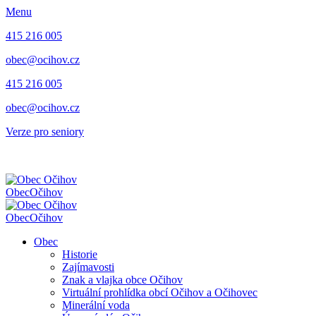
Menu
415 216 005
obec@ocihov.cz
415 216 005
obec@ocihov.cz
Verze pro seniory
Obec
Očihov
Obec
Očihov
Obec
Historie
Zajímavosti
Znak a vlajka obce Očihov
Virtuální prohlídka obcí Očihov a Očihovec
Minerální voda