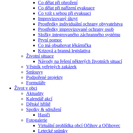
Co dělat při ohrožení
Co dělat při nařízení evakuace
Co vzít s sebou při evakuaci
Improvizovaný úkryt
Prostředky individuální ochrany obyvatelstva
Prostředky improvizované ochrany osob
Složky integrovaného záchranného systému
První pomoc
Co má obsahovat lékárnička
Krizová a branná legislativa
Životní situace
Návody na řešení některých životních situací
Věstník veřejných zakázek
Smlouvy
Podpořené projekty
Formuláře
Život v obci
Aktuality
Kalendář akcí
Dětské hřiště
Spolky & sdružení
Hasiči
Fotogalerie
Virtuální prohlídka obcí Očihov a Očihovec
Letecké snímky