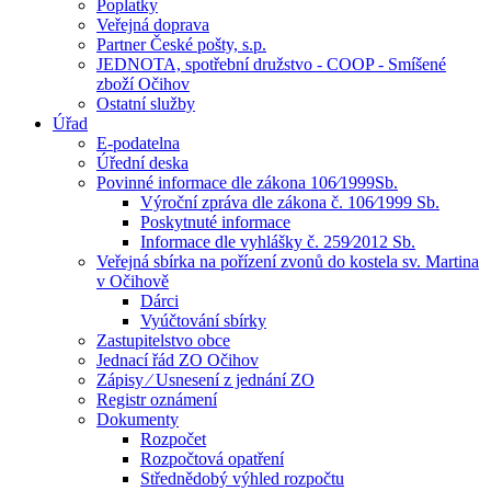
Poplatky
Veřejná doprava
Partner České pošty, s.p.
JEDNOTA, spotřební družstvo - COOP - Smíšené
zboží Očihov
Ostatní služby
Úřad
E-podatelna
Úřední deska
Povinné informace dle zákona 106⁄1999Sb.
Výroční zpráva dle zákona č. 106⁄1999 Sb.
Poskytnuté informace
Informace dle vyhlášky č. 259⁄2012 Sb.
Veřejná sbírka na pořízení zvonů do kostela sv. Martina
v Očihově
Dárci
Vyúčtování sbírky
Zastupitelstvo obce
Jednací řád ZO Očihov
Zápisy ⁄ Usnesení z jednání ZO
Registr oznámení
Dokumenty
Rozpočet
Rozpočtová opatření
Střednědobý výhled rozpočtu