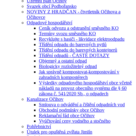
Územní plán Očihov
Svazek obcí Podbořansko
NOVINY Z HRADČAN - čtvrtletník Očihova a
Očihovce
Odpadové hospodářství
Ceník odvozu a odstranění směsného KO
Termíny svozu směsného KO
Recyklujte s hasiči - likvidace elektroodpadu
Třídění odpadu do barevných pytlů
Třídění odpadu do barevných kontejnerů
Třídění odpadů - ČASTÉ DOTAZY
Objemný a ostatní odpad
Biologicky rozložitelný odpad
Jak správně kompostovat-kompostování v
zahradních kompostérech
Výsledky odpadového hospodářství obce včetně
nákladů na provoz obecního systému dle § 60
zákona č. 541⁄2020 Sb., o odpadech
Kanalizace Očihov
Smlouva o odvádění a čištění odpadních vod
Obchodní podmínky obce Očihov
Reklamační řád obce Očihov
Vyúčtování ceny vodného a stočného
Pohřebnictví
Útulek pro opuštěná zvířata Jimlín