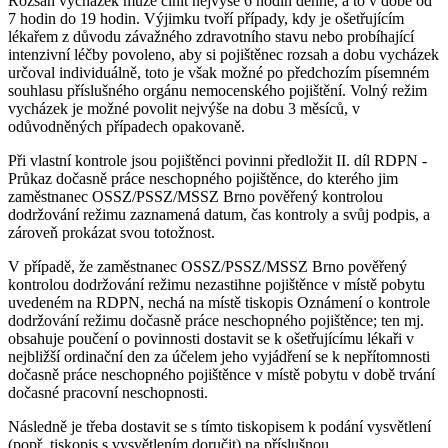
Rozsah vycházek může činit nejvýše 6 hodin denně, a to v době od
7 hodin do 19 hodin. Výjimku tvoří případy, kdy je ošetřujícím
lékařem z důvodu závažného zdravotního stavu nebo probíhající
intenzivní léčby povoleno, aby si pojištěnec rozsah a dobu vycházek
určoval individuálně, toto je však možné po předchozím písemném
souhlasu příslušného orgánu nemocenského pojištění. Volný režim
vycházek je možné povolit nejvýše na dobu 3 měsíců, v
odůvodněných případech opakovaně.
Při vlastní kontrole jsou pojištěnci povinni předložit II. díl RDPN -
Průkaz dočasně práce neschopného pojištěnce, do kterého jim
zaměstnanec OSSZ/PSSZ/MSSZ Brno pověřený kontrolou
dodržování režimu zaznamená datum, čas kontroly a svůj podpis, a
zároveň prokázat svou totožnost.
V případě, že zaměstnanec OSSZ/PSSZ/MSSZ Brno pověřený
kontrolou dodržování režimu nezastihne pojištěnce v místě pobytu
uvedeném na RDPN, nechá na místě tiskopis Oznámení o kontrole
dodržování režimu dočasně práce neschopného pojištěnce; ten mj.
obsahuje poučení o povinnosti dostavit se k ošetřujícímu lékaři v
nejbližší ordinační den za účelem jeho vyjádření se k nepřítomnosti
dočasně práce neschopného pojištěnce v místě pobytu v době trvání
dočasné pracovní neschopnosti.
Následně je třeba dostavit se s tímto tiskopisem k podání vysvětlení
(popř. tiskopis s vysvětlením doručit) na příslušnou