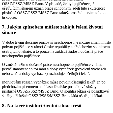
OSSZ/PSSZ/MSSZ Brno. V případě, že byl pojištěnec již
ošetřujícím lékařem uznán práce schopným, sdělí tuto skutečnost
příslušné OSSZ/PSSZ/MSSZ Brno taktéž prostřednictvím tohoto
tiskopisu.
7. Jakým způsobem můžete zahájit řešení životní
situace
V době trvání dočasné pracovní neschopnosti je možné změnit místo
pobytu pojištěnce v rámci České republiky s předchozím souhlasem
ošetřujícího lékaře, a to pouze na základě žádosti dočasně práce
neschopného pojištěnce.
O změně režimu dočasně práce neschopného pojištěnce v rámci
pevně stanoveného rozsahu a doby vycházek (povolení vycházek
nebo změna doby vycházek) rozhoduje ošetřující lékař.
Individuální rozsah vycházek může povolit ošetřující lékař jen po
předchozím písemném souhlasu lékařské posudkové služby
příslušné OSSZ/PSSZ/MSSZ Brno. O souhlas lékařské posudkové
služby příslušné OSSZ/PSSZ/MSSZ Brno žádá ošetřující lékař.
8. Na které instituci životní situaci řešit