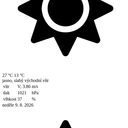
27 °C
13 °C
jasno, slabý východní vítr
vítr
V, 3.86
m/s
tlak
1021
hPa
vlhkost
37
%
neděle 9. 8. 2026