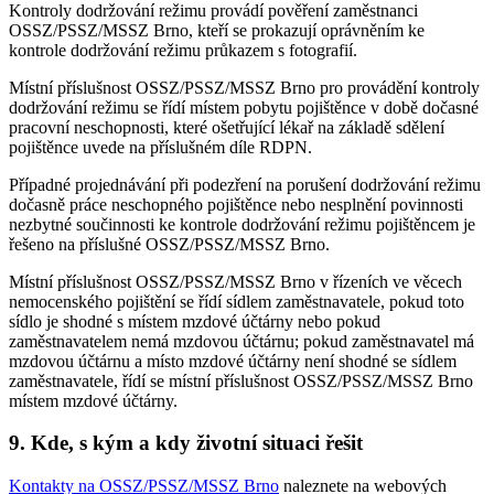
Kontroly dodržování režimu provádí pověření zaměstnanci
OSSZ/PSSZ/MSSZ Brno, kteří se prokazují oprávněním ke
kontrole dodržování režimu průkazem s fotografií.
Místní příslušnost OSSZ/PSSZ/MSSZ Brno pro provádění kontroly
dodržování režimu se řídí místem pobytu pojištěnce v době dočasné
pracovní neschopnosti, které ošetřující lékař na základě sdělení
pojištěnce uvede na příslušném díle RDPN.
Případné projednávání při podezření na porušení dodržování režimu
dočasně práce neschopného pojištěnce nebo nesplnění povinnosti
nezbytné součinnosti ke kontrole dodržování režimu pojištěncem je
řešeno na příslušné OSSZ/PSSZ/MSSZ Brno.
Místní příslušnost OSSZ/PSSZ/MSSZ Brno v řízeních ve věcech
nemocenského pojištění se řídí sídlem zaměstnavatele, pokud toto
sídlo je shodné s místem mzdové účtárny nebo pokud
zaměstnavatelem nemá mzdovou účtárnu; pokud zaměstnavatel má
mzdovou účtárnu a místo mzdové účtárny není shodné se sídlem
zaměstnavatele, řídí se místní příslušnost OSSZ/PSSZ/MSSZ Brno
místem mzdové účtárny.
9. Kde, s kým a kdy životní situaci řešit
Kontakty na OSSZ/PSSZ/MSSZ Brno
naleznete na webových