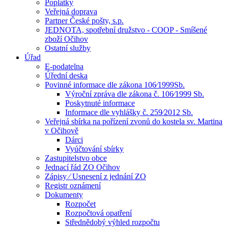
Poplatky
Veřejná doprava
Partner České pošty, s.p.
JEDNOTA, spotřební družstvo - COOP - Smíšené
zboží Očihov
Ostatní služby
Úřad
E-podatelna
Úřední deska
Povinné informace dle zákona 106⁄1999Sb.
Výroční zpráva dle zákona č. 106⁄1999 Sb.
Poskytnuté informace
Informace dle vyhlášky č. 259⁄2012 Sb.
Veřejná sbírka na pořízení zvonů do kostela sv. Martina
v Očihově
Dárci
Vyúčtování sbírky
Zastupitelstvo obce
Jednací řád ZO Očihov
Zápisy ⁄ Usnesení z jednání ZO
Registr oznámení
Dokumenty
Rozpočet
Rozpočtová opatření
Střednědobý výhled rozpočtu