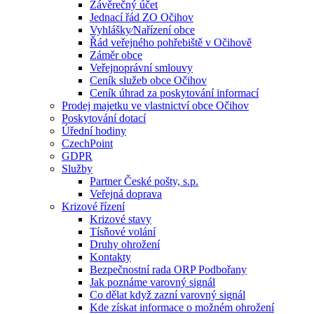
Závěrečný účet
Jednací řád ZO Očihov
Vyhlášky⁄Nařízení obce
Řád veřejného pohřebiště v Očihově
Záměr obce
Veřejnoprávní smlouvy
Ceník služeb obce Očihov
Ceník úhrad za poskytování informací
Prodej majetku ve vlastnictví obce Očihov
Poskytování dotací
Úřední hodiny
CzechPoint
GDPR
Služby
Partner České pošty, s.p.
Veřejná doprava
Krizové řízení
Krizové stavy
Tísňové volání
Druhy ohrožení
Kontakty
Bezpečnostní rada ORP Podbořany
Jak poznáme varovný signál
Co dělat když zazní varovný signál
Kde získat informace o možném ohrožení