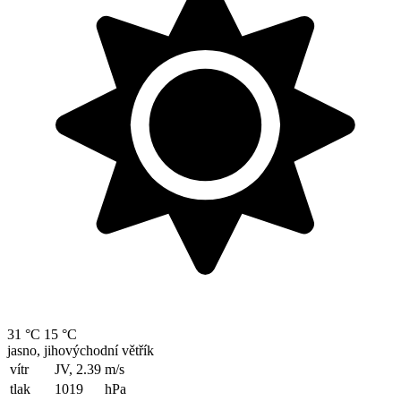
31 °C
15 °C
jasno, jihovýchodní větřík
vítr
JV, 2.39
m/s
tlak
1019
hPa