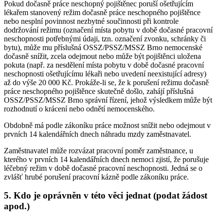
Pokud dočasně práce neschopný pojištěnec poruší ošetřujícím
lékařem stanovený režim dočasně práce neschopného pojištěnce
nebo nesplní povinnost nezbytné součinnosti při kontrole
dodržování režimu (označení místa pobytu v době dočasné pracovní
neschopnosti potřebnými údaji, tzn. označení zvonku, schránky či
bytu), může mu příslušná OSSZ/PSSZ/MSSZ Brno nemocenské
dočasně snížit, zcela odejmout nebo může být pojištěnci uložena
pokuta (např. za nesdělení místa pobytu v době dočasné pracovní
neschopnosti ošetřujícímu lékaři nebo uvedení neexistující adresy)
až do výše 20 000 Kč. Prokáže-li se, že k porušení režimu dočasně
práce neschopného pojištěnce skutečně došlo, zahájí příslušná
OSSZ/PSSZ/MSSZ Brno správní řízení, jehož výsledkem může být
rozhodnutí o krácení nebo odnětí nemocenského.
Obdobně má podle zákoníku práce možnost snížit nebo odejmout v
prvních 14 kalendářních dnech náhradu mzdy zaměstnavatel.
Zaměstnavatel může rozvázat pracovní poměr zaměstnance, u
kterého v prvních 14 kalendářních dnech nemoci zjistí, že porušuje
léčebný režim v době dočasné pracovní neschopnosti. Jedná se o
zvlášť hrubé porušení pracovní kázně podle zákoníku práce.
5. Kdo je oprávněn v této věci jednat (podat žádost
apod.)