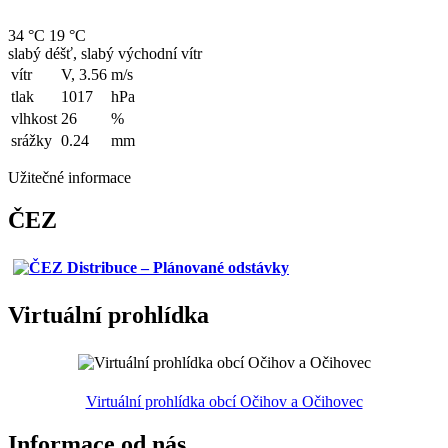
34 °C
19 °C
slabý déšť, slabý východní vítr
vítr
V, 3.56
m/s
tlak
1017
hPa
vlhkost
26
%
srážky
0.24
mm
Užitečné informace
ČEZ
Virtuální prohlídka
Virtuální prohlídka obcí Očihov a Očihovec
Informace od nás