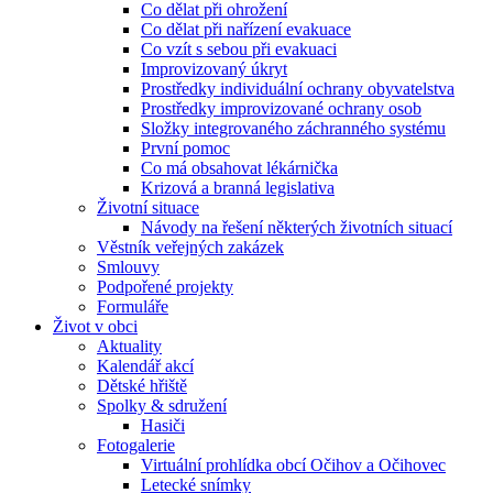
Co dělat při ohrožení
Co dělat při nařízení evakuace
Co vzít s sebou při evakuaci
Improvizovaný úkryt
Prostředky individuální ochrany obyvatelstva
Prostředky improvizované ochrany osob
Složky integrovaného záchranného systému
První pomoc
Co má obsahovat lékárnička
Krizová a branná legislativa
Životní situace
Návody na řešení některých životních situací
Věstník veřejných zakázek
Smlouvy
Podpořené projekty
Formuláře
Život v obci
Aktuality
Kalendář akcí
Dětské hřiště
Spolky & sdružení
Hasiči
Fotogalerie
Virtuální prohlídka obcí Očihov a Očihovec
Letecké snímky