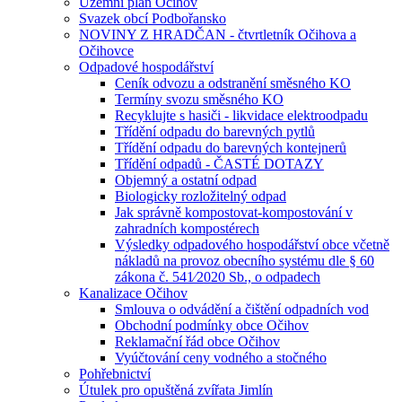
Územní plán Očihov
Svazek obcí Podbořansko
NOVINY Z HRADČAN - čtvrtletník Očihova a
Očihovce
Odpadové hospodářství
Ceník odvozu a odstranění směsného KO
Termíny svozu směsného KO
Recyklujte s hasiči - likvidace elektroodpadu
Třídění odpadu do barevných pytlů
Třídění odpadu do barevných kontejnerů
Třídění odpadů - ČASTÉ DOTAZY
Objemný a ostatní odpad
Biologicky rozložitelný odpad
Jak správně kompostovat-kompostování v
zahradních kompostérech
Výsledky odpadového hospodářství obce včetně
nákladů na provoz obecního systému dle § 60
zákona č. 541⁄2020 Sb., o odpadech
Kanalizace Očihov
Smlouva o odvádění a čištění odpadních vod
Obchodní podmínky obce Očihov
Reklamační řád obce Očihov
Vyúčtování ceny vodného a stočného
Pohřebnictví
Útulek pro opuštěná zvířata Jimlín