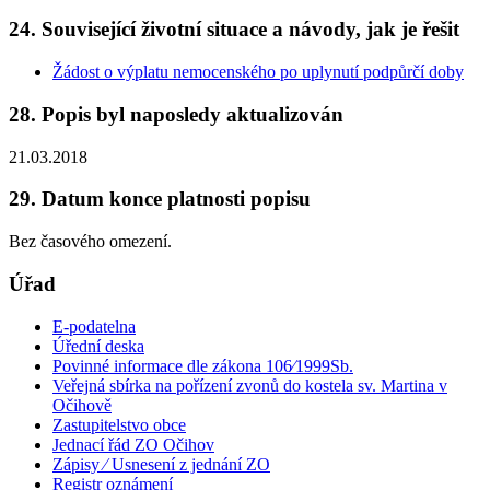
24. Související životní situace a návody, jak je řešit
Žádost o výplatu nemocenského po uplynutí podpůrčí doby
28. Popis byl naposledy aktualizován
21.03.2018
29. Datum konce platnosti popisu
Bez časového omezení.
Úřad
E-podatelna
Úřední deska
Povinné informace dle zákona 106⁄1999Sb.
Veřejná sbírka na pořízení zvonů do kostela sv. Martina v
Očihově
Zastupitelstvo obce
Jednací řád ZO Očihov
Zápisy ⁄ Usnesení z jednání ZO
Registr oznámení