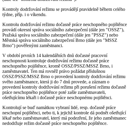
Kontroly dodržování režimu se provádějí pravidelně během celého
týdne, příp. i o víkendu.
Kontrolu dodržování režimu dočasně práce neschopného pojištěnce
provádí okresní správa sociálního zabezpečení (dále jen "OSSZ"),
Pražská správa sociálního zabezpečení (dále jen "PSSZ") nebo
Městská správa sociálního zabezpečení Brno (dále jen "MSSZ
Brno") pověřenými zaměstnanci.
V období prvních 14 kalendářních dnů dočasné pracovní
neschopnosti kontroluje dodržování režimu dočasně práce
neschopného pojištěnce, kromě OSSZ/PSSZ/MSSZ Brno, i
zaměstnavatel. Ten má rovněž právo požádat příslušnou
OSSZ/PSSZ/MSSZ Brno o provedení kontroly dodržování režimu
svého zaměstnance, která ji do 7 dnů provede, a záznam o
provedení kontroly dodržování režimu při porušení režimu dočasně
práce neschopného pojištěnce poté zašle zaměstnavateli,
ošetřujícímu lékaři i dočasně práce neschopnému pojištěnci.
Kontrolují se buď namátkou vybraní lidé, resp. dočasně práce
neschopní pojištěnci, nebo ti, k jejichž kontrole dá podnět ošetřující
lékař nebo zaměstnavatel, který má podezření, že jeho zaměstnanec
nedodržuje režim dočasně práce neschopného pojištěnce.