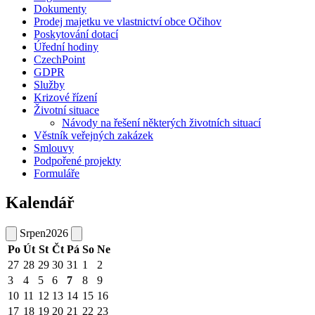
Dokumenty
Prodej majetku ve vlastnictví obce Očihov
Poskytování dotací
Úřední hodiny
CzechPoint
GDPR
Služby
Krizové řízení
Životní situace
Návody na řešení některých životních situací
Věstník veřejných zakázek
Smlouvy
Podpořené projekty
Formuláře
Kalendář
Srpen
2026
Po
Út
St
Čt
Pá
So
Ne
27
28
29
30
31
1
2
3
4
5
6
7
8
9
10
11
12
13
14
15
16
17
18
19
20
21
22
23