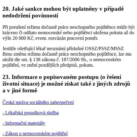
20. Jaké sankce mohou být uplatněny v případě
nedodržení povinností
Při porušení režimu dočasně práce neschopného pojištěnce může být
kráceno či odňato nemocenské nebo pojištěnci uložena pokuta až do
výše 20 000 Kč, event. rozvázán pracovní poměr.
Jestliže ošetřující lékař neoznámí příslušné OSSZ/PSSZ/MSSZ
Brno změnu režimu dočasně práce neschopného pojištěnce, lze mu
uložit dle ust. § 138 zákona č. 187/2006 Sb., o nemocenském
pojištění, ve znění pozdějších předpisů, pokutu.
23. Informace o popisovaném postupu (o řešení
životní situace) je možné získat také z jiných zdrojů
a v jiné formě
Česká správa sociálního zabezpečení
- Lékařská posudková služba
- Informační materiály
- Zákon o nemocenském pojištění