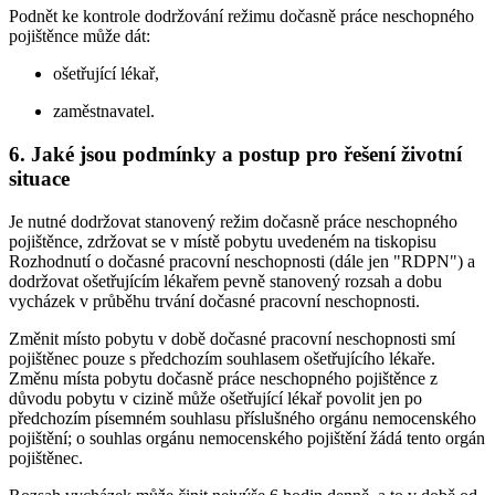
Podnět ke kontrole dodržování režimu dočasně práce neschopného
pojištěnce může dát:
ošetřující lékař,
zaměstnavatel.
6. Jaké jsou podmínky a postup pro řešení životní
situace
Je nutné dodržovat stanovený režim dočasně práce neschopného
pojištěnce, zdržovat se v místě pobytu uvedeném na tiskopisu
Rozhodnutí o dočasné pracovní neschopnosti (dále jen "RDPN") a
dodržovat ošetřujícím lékařem pevně stanovený rozsah a dobu
vycházek v průběhu trvání dočasné pracovní neschopnosti.
Změnit místo pobytu v době dočasné pracovní neschopnosti smí
pojištěnec pouze s předchozím souhlasem ošetřujícího lékaře.
Změnu místa pobytu dočasně práce neschopného pojištěnce z
důvodu pobytu v cizině může ošetřující lékař povolit jen po
předchozím písemném souhlasu příslušného orgánu nemocenského
pojištění; o souhlas orgánu nemocenského pojištění žádá tento orgán
pojištěnec.