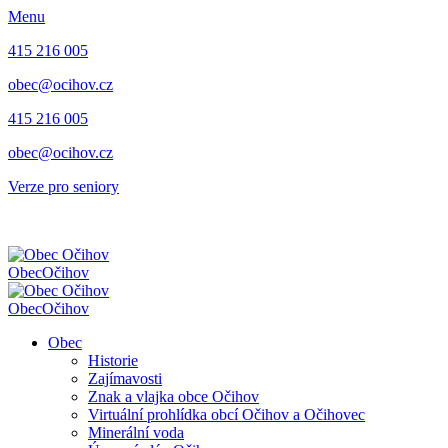
Menu
415 216 005
obec@ocihov.cz
415 216 005
obec@ocihov.cz
Verze pro seniory
Obec
Očihov
Obec
Očihov
Obec
Historie
Zajímavosti
Znak a vlajka obce Očihov
Virtuální prohlídka obcí Očihov a Očihovec
Minerální voda