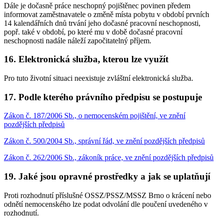
Dále je dočasně práce neschopný pojištěnec povinen předem
informovat zaměstnavatele o změně místa pobytu v období prvních
14 kalendářních dnů trvání jeho dočasné pracovní neschopnosti,
popř. také v období, po které mu v době dočasné pracovní
neschopnosti nadále náleží započitatelný příjem.
16. Elektronická služba, kterou lze využít
Pro tuto životní situaci neexistuje zvláštní elektronická služba.
17. Podle kterého právního předpisu se postupuje
Zákon č. 187/2006 Sb., o nemocenském pojištění, ve znění
pozdějších předpisů
Zákon č. 500/2004 Sb., správní řád, ve znění pozdějších předpisů
Zákon č. 262/2006 Sb., zákoník práce, ve znění pozdějších předpisů
19. Jaké jsou opravné prostředky a jak se uplatňují
Proti rozhodnutí příslušné OSSZ/PSSZ/MSSZ Brno o krácení nebo
odnětí nemocenského lze podat odvolání dle poučení uvedeného v
rozhodnutí.