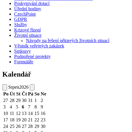
Poskytování dotací
Úřední hodiny
CzechPoint
GDPR
Služby
Krizové řízení
Životní situace
Návody na řešení některých životních situací
Věstník veřejných zakázek
Smlouvy
Podpořené projekty
Formuláře
Kalendář
Srpen
2026
Po
Út
St
Čt
Pá
So
Ne
27
28
29
30
31
1
2
3
4
5
6
7
8
9
10
11
12
13
14
15
16
17
18
19
20
21
22
23
24
25
26
27
28
29
30