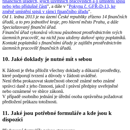
finančních úřadech, jejich územních pracovištích a o umístění spisu
nebo jeho příslušné části
", a dále v "
Pokynu č. GFŘ-D-13, ke
změně umístění spisů v rámci finančního úřadu
".
Od 1. ledna 2013 je na území České republiky zřízeno 14 finančních
úřadů, a to pro jednotlivé kraje, pro hlavní město Prahu, a dále
Specializovaný finanční úřad.
Finanční úřad vykonává věcnou působnost prostřednictvím svých
územních pracovišť, na nichž jsou uloženy daňové spisy poplatníků.
Kontakt poplatníků s finančními úřady je zajištěn prostřednictvím
územních pracovišť finančních úřadů.
10. Jaké doklady je nutné mít s sebou
K žádosti je třeba přiložit všechny doklady a důkazní prostředky,
které podporují tvrzení a důvody v žádosti uváděné.
Není třeba prokazovat skutečnosti obecně známé nebo známé
správci daně z jeho činnosti, jakož i právní předpisy uveřejněné
nebo oznámené ve sbírce zákonů.
V případě osobního jednání je úřední osoba oprávněna požadovat
předložení průkazu totožnosti.
11. Jaké jsou potřebné formuláře a kde jsou k
dispozici