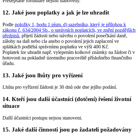
Předepsané formuláře nejsou stanoveny.
12. Jaké jsou poplatky a jak je lze uhradit
Podle
položky 1, bodu 1 písm. d) sazebníku, který je přílohou k
zákonu č. 634/2004 Sb., o správních poplatcích, ve znění pozdějších
předpisů
, přijetí žádosti nebo návrhu o povolení posečkání daně,
zálohy na daň nebo cla anebo o povolení jejich zaplacení ve
splátkách podléhá správnímu poplatku ve výši 400 Kč.
Poplatek lze uhradit např. vylepením kolkové známky na žádost či v
hotovosti na pokladně územního pracoviště příslušného finančního
úřadu.
13. Jaké jsou lhůty pro vyřízení
Lhůta pro vyřízení žádosti je 30 dnů ode dne jejího podání.
14. Kteří jsou další účastníci (dotčení) řešení životní
situace
Další účastníci postupu nejsou stanoveni.
15. Jaké další činnosti jsou po žadateli požadovány