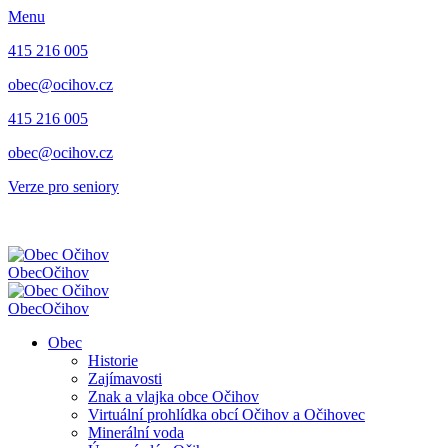
Menu
415 216 005
obec@ocihov.cz
415 216 005
obec@ocihov.cz
Verze pro seniory
Obec
Očihov
Obec
Očihov
Obec
Historie
Zajímavosti
Znak a vlajka obce Očihov
Virtuální prohlídka obcí Očihov a Očihovec
Minerální voda