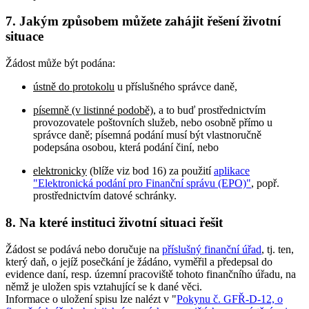
7. Jakým způsobem můžete zahájit řešení životní
situace
Žádost může být podána:
ústně do protokolu
u příslušného správce daně,
písemně (v listinné podobě)
, a to buď prostřednictvím
provozovatele poštovních služeb, nebo osobně přímo u
správce daně; písemná podání musí být vlastnoručně
podepsána osobou, která podání činí, nebo
elektronicky
(blíže viz bod 16) za použití
aplikace
"Elektronická podání pro Finanční správu (EPO)"
, popř.
prostřednictvím datové schránky.
8. Na které instituci životní situaci řešit
Žádost se podává nebo doručuje na
příslušný finanční úřad
, tj. ten,
který daň, o jejíž posečkání je žádáno, vyměřil a předepsal do
evidence daní, resp. územní pracoviště tohoto finančního úřadu, na
němž je uložen spis vztahující se k dané věci.
Informace o uložení spisu lze nalézt v "
Pokynu č. GFŘ-D-12, o