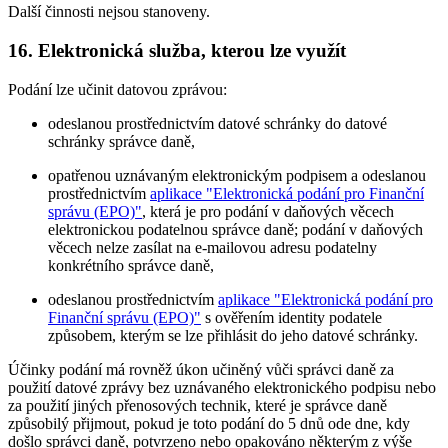
Další činnosti nejsou stanoveny.
16. Elektronická služba, kterou lze využít
Podání lze učinit datovou zprávou:
odeslanou prostřednictvím datové schránky do datové
schránky správce daně,
opatřenou uznávaným elektronickým podpisem a odeslanou
prostřednictvím
aplikace "Elektronická podání pro Finanční
správu (EPO)"
, která je pro podání v daňových věcech
elektronickou podatelnou správce daně; podání v daňových
věcech nelze zasílat na e-mailovou adresu podatelny
konkrétního správce daně,
odeslanou prostřednictvím
aplikace "Elektronická podání pro
Finanční správu (EPO)"
s ověřením identity podatele
způsobem, kterým se lze přihlásit do jeho datové schránky.
Účinky podání má rovněž úkon učiněný vůči správci daně za
použití datové zprávy bez uznávaného elektronického podpisu nebo
za použití jiných přenosových technik, které je správce daně
způsobilý přijmout, pokud je toto podání do 5 dnů ode dne, kdy
došlo správci daně, potvrzeno nebo opakováno některým z výše