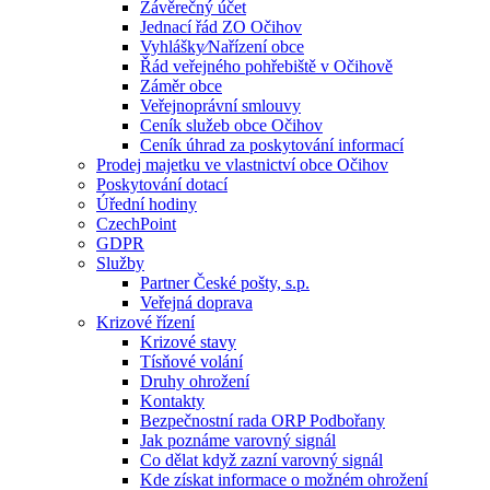
Závěrečný účet
Jednací řád ZO Očihov
Vyhlášky⁄Nařízení obce
Řád veřejného pohřebiště v Očihově
Záměr obce
Veřejnoprávní smlouvy
Ceník služeb obce Očihov
Ceník úhrad za poskytování informací
Prodej majetku ve vlastnictví obce Očihov
Poskytování dotací
Úřední hodiny
CzechPoint
GDPR
Služby
Partner České pošty, s.p.
Veřejná doprava
Krizové řízení
Krizové stavy
Tísňové volání
Druhy ohrožení
Kontakty
Bezpečnostní rada ORP Podbořany
Jak poznáme varovný signál
Co dělat když zazní varovný signál
Kde získat informace o možném ohrožení