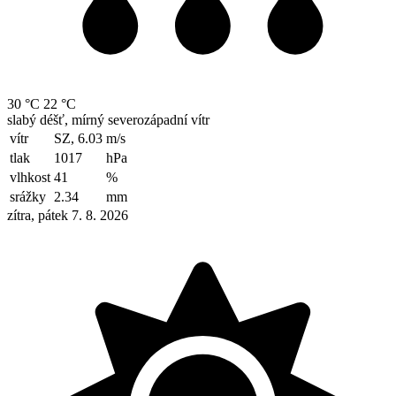
30 °C
22 °C
slabý déšť, mírný severozápadní vítr
vítr
SZ, 6.03
m/s
tlak
1017
hPa
vlhkost
41
%
srážky
2.34
mm
zítra, pátek 7. 8. 2026