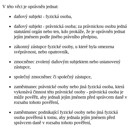
V této věci je oprávněn jednat:
daňový subjekt - fyzická osoba,
daňový subjekt - právnická osoba; za právnickou osobu jedná
statutární orgán nebo ten, kdo prokáže, že je oprávněn jednat
jejím jménem podle jiného právního předpisu,
zákonný zástupce fyzické osoby, u které byla omezena
svéprávnost, nebo opatrovník,
zmocněnec zvolený daňovým subjektem nebo ustanovený
zástupce,
společný zmocněnec či společný zástupce,
zaměstnanec právnické osoby nebo jiná fyzická osoba, která
vykonává činnost této právnické osoby - právnická osoba je
může pověřit, aby jednali jejím jménem před správcem daně v
rozsahu tohoto pověření,
zaměstnanec podnikající fyzické osoby nebo jiná fyzická
osoba pověřená k tomu, aby jednala jejím jménem před
správcem daně v rozsahu tohoto pověření,