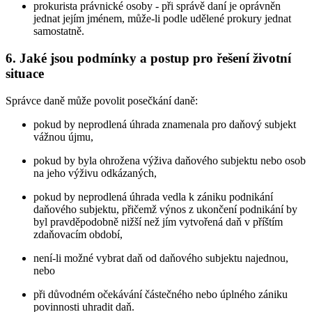
prokurista právnické osoby - při správě daní je oprávněn
jednat jejím jménem, může-li podle udělené prokury jednat
samostatně.
6. Jaké jsou podmínky a postup pro řešení životní
situace
Správce daně může povolit posečkání daně:
pokud by neprodlená úhrada znamenala pro daňový subjekt
vážnou újmu,
pokud by byla ohrožena výživa daňového subjektu nebo osob
na jeho výživu odkázaných,
pokud by neprodlená úhrada vedla k zániku podnikání
daňového subjektu, přičemž výnos z ukončení podnikání by
byl pravděpodobně nižší než jím vytvořená daň v příštím
zdaňovacím období,
není-li možné vybrat daň od daňového subjektu najednou,
nebo
při důvodném očekávání částečného nebo úplného zániku
povinnosti uhradit daň.