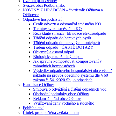
Územní plán Očihov
Svazek obcí Podbořansko
NOVINY Z HRADČAN - čtvrtletník Očihova a
Očihovce
Odpadové hospodářství
Ceník odvozu a odstranění směsného KO
Termíny svozu směsného KO
Recyklujte s hasiči - likvidace elektroodpadu
Třídění odpadu do barevných pytlů
Třídění odpadu do barevných kontejnerů
Třídění odpadů - ČASTÉ DOTAZY
Objemný a ostatní odpad
Biologicky rozložitelný odpad
Jak správně kompostovat-kompostování v
zahradních kompostérech
Výsledky odpadového hospodářství obce včetně
nákladů na provoz obecního systému dle § 60
zákona č. 541⁄2020 Sb., o odpadech
Kanalizace Očihov
Smlouva o odvádění a čištění odpadních vod
Obchodní podmínky obce Očihov
Reklamační řád obce Očihov
Vyúčtování ceny vodného a stočného
Pohřebnictví
Útulek pro opuštěná zvířata Jimlín