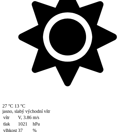
27 °C
13 °C
jasno, slabý východní vítr
vítr
V, 3.86
m/s
tlak
1021
hPa
vlhkost
37
%