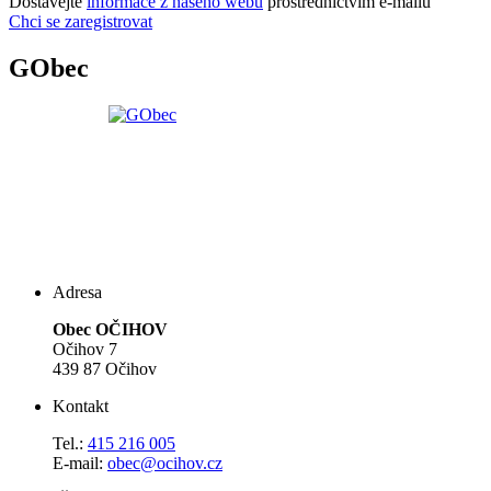
Dostávejte
informace z našeho webu
prostřednictvím e-mailů
Chci se zaregistrovat
GObec
Adresa
Obec OČIHOV
Očihov 7
439 87 Očihov
Kontakt
Tel.:
415 216 005
E-mail:
obec@ocihov.cz