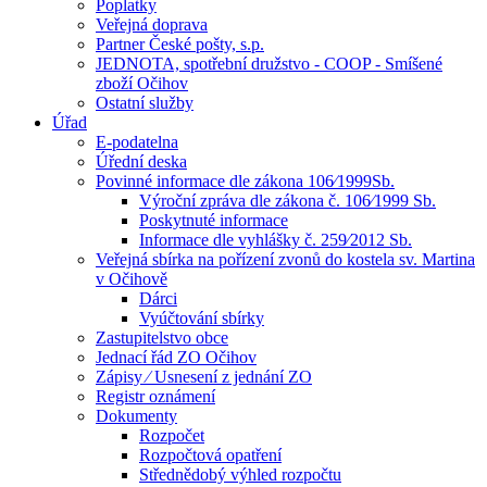
Poplatky
Veřejná doprava
Partner České pošty, s.p.
JEDNOTA, spotřební družstvo - COOP - Smíšené
zboží Očihov
Ostatní služby
Úřad
E-podatelna
Úřední deska
Povinné informace dle zákona 106⁄1999Sb.
Výroční zpráva dle zákona č. 106⁄1999 Sb.
Poskytnuté informace
Informace dle vyhlášky č. 259⁄2012 Sb.
Veřejná sbírka na pořízení zvonů do kostela sv. Martina
v Očihově
Dárci
Vyúčtování sbírky
Zastupitelstvo obce
Jednací řád ZO Očihov
Zápisy ⁄ Usnesení z jednání ZO
Registr oznámení
Dokumenty
Rozpočet
Rozpočtová opatření
Střednědobý výhled rozpočtu