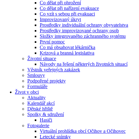
Co dělat při ohrožení
Co dělat při nařízení evakuace
Co vzít s sebou při evakuaci
Improvizovaný úkryt
Prostředky individuální ochrany obyvatelstva
Prostředky improvizované ochrany osob
Složky integrovaného záchranného systému
První pomoc
Co má obsahovat lékárnička
Krizová a branná legislativa
Životní situace
Návody na řešení některých životních situací
Věstník veřejných zakázek
Smlouvy
Podpořené projekty
Formuláře
Život v obci
Aktuality
Kalendář akcí
Dětské hřiště
Spolky & sdružení
Hasiči
Fotogalerie
Virtuální prohlídka obcí Očihov a Očihovec
Letecké snímky