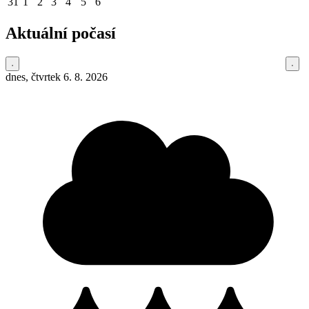
31
1
2
3
4
5
6
Aktuální počasí
dnes, čtvrtek 6. 8. 2026