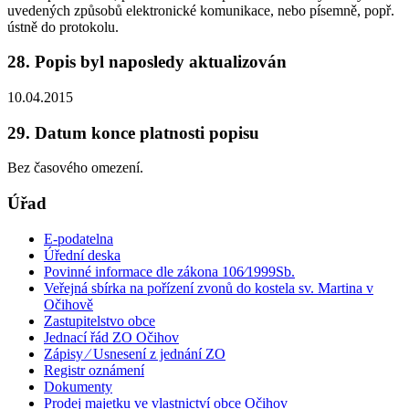
uvedených způsobů elektronické komunikace, nebo písemně, popř.
ústně do protokolu.
28. Popis byl naposledy aktualizován
10.04.2015
29. Datum konce platnosti popisu
Bez časového omezení.
Úřad
E-podatelna
Úřední deska
Povinné informace dle zákona 106⁄1999Sb.
Veřejná sbírka na pořízení zvonů do kostela sv. Martina v
Očihově
Zastupitelstvo obce
Jednací řád ZO Očihov
Zápisy ⁄ Usnesení z jednání ZO
Registr oznámení
Dokumenty
Prodej majetku ve vlastnictví obce Očihov