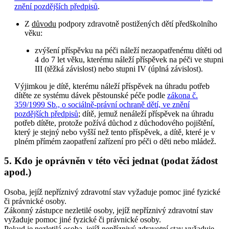
znění pozdějších předpisů
.
Z
důvodu
podpory zdravotně postižených dětí předškolního
věku:
zvýšení příspěvku na péči náleží nezaopatřenému dítěti od
4 do 7 let věku, kterému náleží příspěvek na péči ve stupni
III (těžká závislost) nebo stupni IV (úplná závislost).
Výjimkou je dítě, kterému náleží příspěvek na úhradu potřeb
dítěte ze systému dávek pěstounské péče podle
zákona č.
359/1999 Sb., o sociálně-právní ochraně dětí, ve znění
pozdějších předpisů
; dítě, jemuž nenáleží příspěvek na úhradu
potřeb dítěte, protože požívá důchod z důchodového pojištění,
který je stejný nebo vyšší než tento příspěvek, a dítě, které je v
plném přímém zaopatření zařízení pro péči o děti nebo mládež.
5. Kdo je oprávněn v této věci jednat (podat žádost
apod.)
Osoba, jejíž nepříznivý zdravotní stav vyžaduje pomoc jiné fyzické
či právnické osoby.
Zákonný zástupce nezletilé osoby, jejíž nepříznivý zdravotní stav
vyžaduje pomoc jiné fyzické či právnické osoby.
Pokud je nezletilá osoba, jejíž nepříznivý zdravotní stav vyžaduje