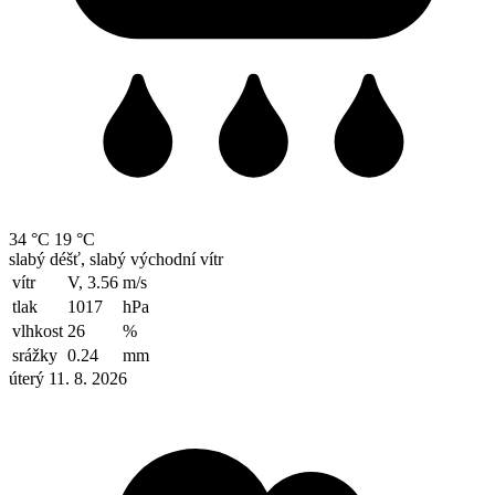
34 °C
19 °C
slabý déšť, slabý východní vítr
vítr
V, 3.56
m/s
tlak
1017
hPa
vlhkost
26
%
srážky
0.24
mm
úterý 11. 8. 2026