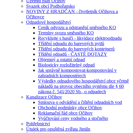
Územní plán Očihov
Svazek obcí Podbořansko
NOVINY Z HRADČAN - čtvrtletník Očihova a
Očihovce
Odpadové hospodářství
Ceník odvozu a odstranění směsného KO
Termíny svozu směsného KO
Recyklujte s hasiči - likvidace elektroodpadu
Třídění odpadu do barevných pytlů
Třídění odpadu do barevných kontejnerů
Třídění odpadů - ČASTÉ DOTAZY
Objemný a ostatní odpad
Biologicky rozložitelný odpad
Jak správně kompostovat-kompostování v
zahradních kompostérech
Výsledky odpadového hospodářství obce včetně
nákladů na provoz obecního systému dle § 60
zákona č. 541⁄2020 Sb., o odpadech
Kanalizace Očihov
Smlouva o odvádění a čištění odpadních vod
Obchodní podmínky obce Očihov
Reklamační řád obce Očihov
Vyúčtování ceny vodného a stočného
Pohřebnictví
Útulek pro opuštěná zvířata Jimlín