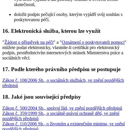
skutečností,
doložit podpis pečující osoby, kterým vyjádří svůj souhlas s
poskytovanou péčí.
16. Elektronická služba, kterou lze využít
"
Žádost o příspěvek na péči
" a "
Oznámení o poskytovateli pomoci
"
můžete podat elektronicky, vlastníte-li certifikát pro elektronický
podpis, prostřednictvím internetových stránek Ministerstva práce a
sociálních věcí.
17. Podle kterého právního předpisu se postupuje
Zákon č. 108/2006 Sb., o sociálních službách, ve znění pozdějších
předpisů
18. Jaké jsou související předpisy
Zákon č. 500/2004 Sb., správní řád, ve znění pozdějších předpisů
Zákon č. 359/1999 Sb., o sociálně-právní ochraně dětí, ve znění
pozdějších předpisů
Zákon č. 110/2006 Sb., o životním a existenčním minimu, ve znění
pozdějších předpisů