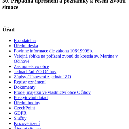
30. Případná upřesnění a poznámky k řešení životní
situace
Úřad
E-podatelna
Úřední deska
Povinné informace dle zákona 106⁄1999Sb.
Veřejná sbírka na pořízení zvonů do kostela sv. Martina v
Očihově
Zastupitelstvo obce
Jednací řád ZO Očihov
Zápisy ⁄ Usnesení z jednání ZO
Registr oznámení
Dokumenty
Prodej majetku ve vlastnictví obce Očihov
Poskytování dotací
Úřední hodiny
CzechPoint
GDPR
Služby
Krizové řízení
Životní situace