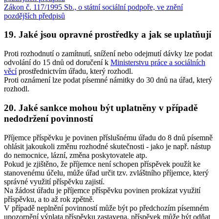
Zákon č. 117/1995 Sb., o státní sociální podpoře, ve znění
pozdějších předpisů
19. Jaké jsou opravné prostředky a jak se uplatňují
Proti rozhodnutí o zamítnutí, snížení nebo odejmutí dávky lze podat
odvolání do 15 dnů od doručení k
Ministerstvu práce a sociálních
věcí
prostřednictvím úřadu, který rozhodl.
Proti oznámení lze podat písemné námitky do 30 dnů na úřad, který
rozhodl.
20. Jaké sankce mohou být uplatněny v případě
nedodržení povinností
Příjemce příspěvku je povinen příslušnému úřadu do 8 dnů písemně
ohlásit jakoukoli změnu rozhodné skutečnosti - jako je např. nástup
do nemocnice, lázní, změna poskytovatele atp.
Pokud je zjištěno, že příjemce není schopen příspěvek použít ke
stanovenému účelu, může úřad určit tzv. zvláštního příjemce, který
správné využití příspěvku zajistí.
Na žádost úřadu je příjemce příspěvku povinen prokázat využití
příspěvku, a to až rok zpětně.
V případě neplnění povinností může být po předchozím písemném
upozornění výplata příspěvku zastavena, příspěvek může být odňat