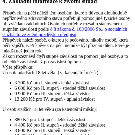
4. Základní informace k životní situaci
Příspěvek na péči náleží těm osobám, které z důvodu dlouhodobě
nepříznivého zdravotního stavu potřebují pomoc jiné fyzické osoby
při zvládání základních životních potřeb v rozsahu stanoveném
stupněm závislosti podle
§ 8 zákona č. 108/2006 Sb., o sociálních
službách, ve znění pozdějších předpisů
.
Příspěvek náleží osobě, o kterou je pečováno, nikoliv osobě, která
péči zajišťuje. Příspěvek na péči nemůže být přiznán dítěti, které je
mladší než jeden rok.
Zákon rozeznává čtyři stupně závislosti na pomoci jiné osoby, a to
od lehké závislosti až po závislost úplnou.
Výše příspěvku:
U osob
mladších 18 let věku
(za kalendářní měsíc):
3 300 Kč pro I. stupeň - lehká závislost
6 600 Kč pro II. stupeň - středně těžká závislost
9 900 Kč pro III. stupeň - těžká závislost
13 200 Kč pro IV. stupeň - úplná závislost
U osob
starších 18 let věku
(za kalendářní měsíc):
880 Kč pro I. stupeň - lehká závislost
4 400 Kč pro II. stupeň - středně těžká závislost
8 800 Kč pro III. stupeň - těžká závislost