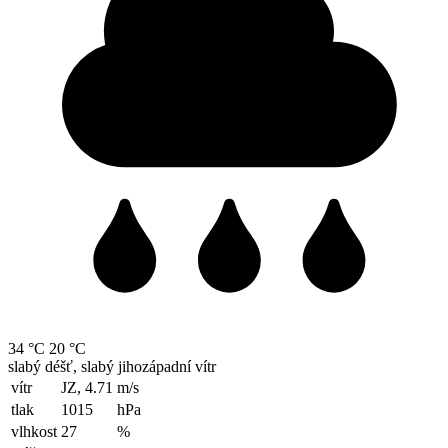
34 °C
20 °C
slabý déšť, slabý jihozápadní vítr
vítr
JZ, 4.71
m/s
tlak
1015
hPa
vlhkost
27
%