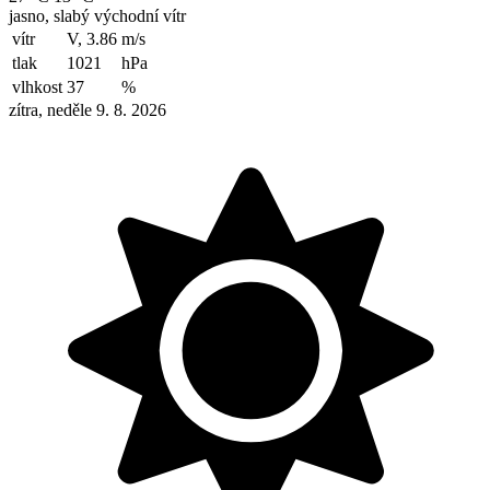
jasno, slabý východní vítr
vítr
V, 3.86
m/s
tlak
1021
hPa
vlhkost
37
%
zítra, neděle 9. 8. 2026