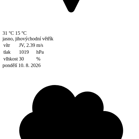
31 °C
15 °C
jasno, jihovýchodní větřík
vítr
JV, 2.39
m/s
tlak
1019
hPa
vlhkost
30
%
pondělí 10. 8. 2026