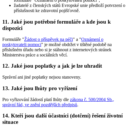
formuláře "Oznámení o poskytovateli pomoci",
žadatelé z členských států Evropské unie předloží potvrzení o
příslušnosti ke zdravotní pojišťovně.
11. Jaké jsou potřebné formuláře a kde jsou k
dispozici
Formuláře "
Žádost o příspěvek na péči
" a "
Oznámení o
poskytovateli pomoci
" je možné obdržet v tištěné podobě na
příslušném úřadu nebo si je stáhnout z internetových stránek
Ministerstva práce a sociálních věcí.
12. Jaké jsou poplatky a jak je lze uhradit
Správní ani jiné poplatky nejsou stanoveny.
13. Jaké jsou lhůty pro vyřízení
Pro vyřizování žádostí platí lhůty dle
zákona č. 500/2004 Sb.,
správní řád, ve znění pozdějších předpisů
.
14. Kteří jsou další účastníci (dotčení) řešení životní
situace