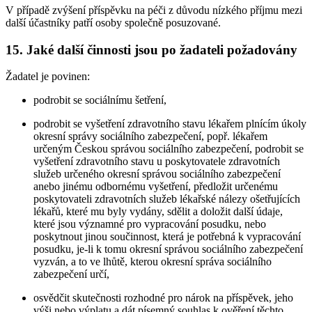
V případě zvýšení příspěvku na péči z důvodu nízkého příjmu mezi
další účastníky patří osoby společně posuzované.
15. Jaké další činnosti jsou po žadateli požadovány
Žadatel je povinen:
podrobit se sociálnímu šetření,
podrobit se vyšetření zdravotního stavu lékařem plnícím úkoly
okresní správy sociálního zabezpečení, popř. lékařem
určeným Českou správou sociálního zabezpečení, podrobit se
vyšetření zdravotního stavu u poskytovatele zdravotních
služeb určeného okresní správou sociálního zabezpečení
anebo jinému odbornému vyšetření, předložit určenému
poskytovateli zdravotních služeb lékařské nálezy ošetřujících
lékařů, které mu byly vydány, sdělit a doložit další údaje,
které jsou významné pro vypracování posudku, nebo
poskytnout jinou součinnost, která je potřebná k vypracování
posudku, je-li k tomu okresní správou sociálního zabezpečení
vyzván, a to ve lhůtě, kterou okresní správa sociálního
zabezpečení určí,
osvědčit skutečnosti rozhodné pro nárok na příspěvek, jeho
výši nebo výplatu a dát písemný souhlas k ověření těchto