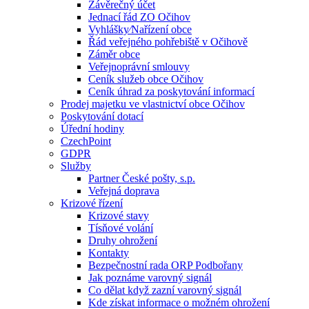
Závěrečný účet
Jednací řád ZO Očihov
Vyhlášky⁄Nařízení obce
Řád veřejného pohřebiště v Očihově
Záměr obce
Veřejnoprávní smlouvy
Ceník služeb obce Očihov
Ceník úhrad za poskytování informací
Prodej majetku ve vlastnictví obce Očihov
Poskytování dotací
Úřední hodiny
CzechPoint
GDPR
Služby
Partner České pošty, s.p.
Veřejná doprava
Krizové řízení
Krizové stavy
Tísňové volání
Druhy ohrožení
Kontakty
Bezpečnostní rada ORP Podbořany
Jak poznáme varovný signál
Co dělat když zazní varovný signál
Kde získat informace o možném ohrožení