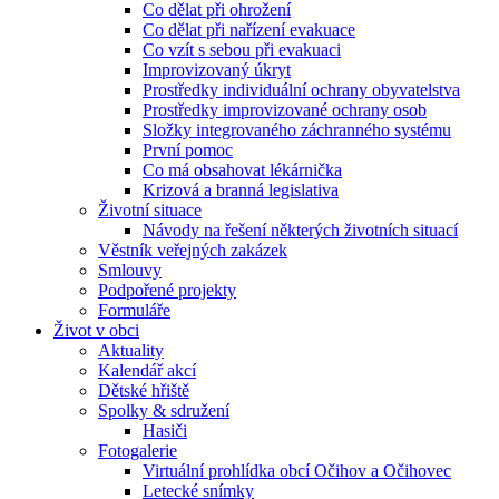
Co dělat při ohrožení
Co dělat při nařízení evakuace
Co vzít s sebou při evakuaci
Improvizovaný úkryt
Prostředky individuální ochrany obyvatelstva
Prostředky improvizované ochrany osob
Složky integrovaného záchranného systému
První pomoc
Co má obsahovat lékárnička
Krizová a branná legislativa
Životní situace
Návody na řešení některých životních situací
Věstník veřejných zakázek
Smlouvy
Podpořené projekty
Formuláře
Život v obci
Aktuality
Kalendář akcí
Dětské hřiště
Spolky & sdružení
Hasiči
Fotogalerie
Virtuální prohlídka obcí Očihov a Očihovec
Letecké snímky