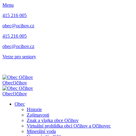
Menu
415 216 005
obec@ocihov.cz
415 216 005
obec@ocihov.cz
Verze pro seniory
Obec
Očihov
Obec
Očihov
Obec
Historie
Zajímavosti
Znak a vlajka obce Očihov
Virtuální prohlídka obcí Očihov a Očihovec
Minerální voda