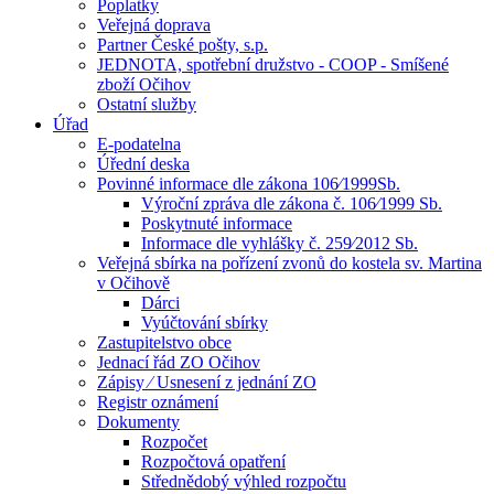
Poplatky
Veřejná doprava
Partner České pošty, s.p.
JEDNOTA, spotřební družstvo - COOP - Smíšené
zboží Očihov
Ostatní služby
Úřad
E-podatelna
Úřední deska
Povinné informace dle zákona 106⁄1999Sb.
Výroční zpráva dle zákona č. 106⁄1999 Sb.
Poskytnuté informace
Informace dle vyhlášky č. 259⁄2012 Sb.
Veřejná sbírka na pořízení zvonů do kostela sv. Martina
v Očihově
Dárci
Vyúčtování sbírky
Zastupitelstvo obce
Jednací řád ZO Očihov
Zápisy ⁄ Usnesení z jednání ZO
Registr oznámení
Dokumenty
Rozpočet
Rozpočtová opatření
Střednědobý výhled rozpočtu