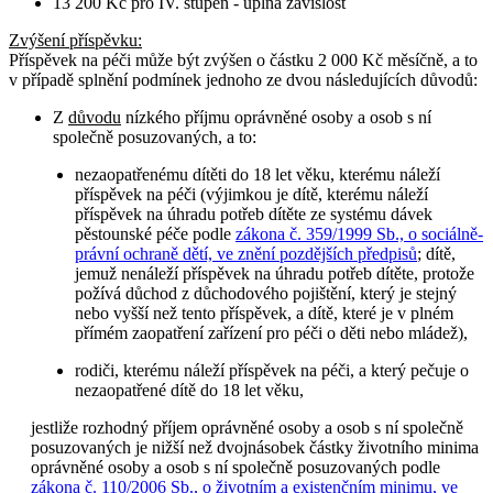
13 200 Kč pro IV. stupeň - úplná závislost
Zvýšení příspěvku
:
Příspěvek na péči může být zvýšen o částku 2 000 Kč měsíčně, a to
v případě splnění podmínek jednoho ze dvou následujících důvodů:
Z
důvodu
nízkého příjmu oprávněné osoby a osob s ní
společně posuzovaných, a to:
nezaopatřenému dítěti do 18 let věku, kterému náleží
příspěvek na péči (výjimkou je dítě, kterému náleží
příspěvek na úhradu potřeb dítěte ze systému dávek
pěstounské péče podle
zákona č. 359/1999 Sb., o sociálně-
právní ochraně dětí, ve znění pozdějších předpisů
; dítě,
jemuž nenáleží příspěvek na úhradu potřeb dítěte, protože
požívá důchod z důchodového pojištění, který je stejný
nebo vyšší než tento příspěvek, a dítě, které je v plném
přímém zaopatření zařízení pro péči o děti nebo mládež),
rodiči, kterému náleží příspěvek na péči, a který pečuje o
nezaopatřené dítě do 18 let věku,
jestliže rozhodný příjem oprávněné osoby a osob s ní společně
posuzovaných je nižší než dvojnásobek částky životního minima
oprávněné osoby a osob s ní společně posuzovaných podle
zákona č. 110/2006 Sb., o životním a existenčním minimu, ve