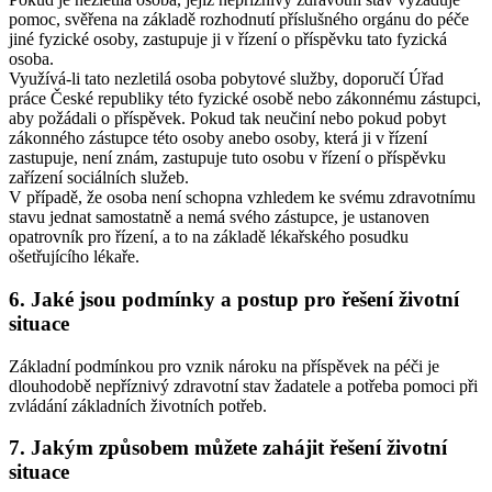
pomoc, svěřena na základě rozhodnutí příslušného orgánu do péče
jiné fyzické osoby, zastupuje ji v řízení o příspěvku tato fyzická
osoba.
Využívá-li tato nezletilá osoba pobytové služby, doporučí Úřad
práce České republiky této fyzické osobě nebo zákonnému zástupci,
aby požádali o příspěvek. Pokud tak neučiní nebo pokud pobyt
zákonného zástupce této osoby anebo osoby, která ji v řízení
zastupuje, není znám, zastupuje tuto osobu v řízení o příspěvku
zařízení sociálních služeb.
V případě, že osoba není schopna vzhledem ke svému zdravotnímu
stavu jednat samostatně a nemá svého zástupce, je ustanoven
opatrovník pro řízení, a to na základě lékařského posudku
ošetřujícího lékaře.
6. Jaké jsou podmínky a postup pro řešení životní
situace
Základní podmínkou pro vznik nároku na příspěvek na péči je
dlouhodobě nepříznivý zdravotní stav žadatele a potřeba pomoci při
zvládání základních životních potřeb.
7. Jakým způsobem můžete zahájit řešení životní
situace