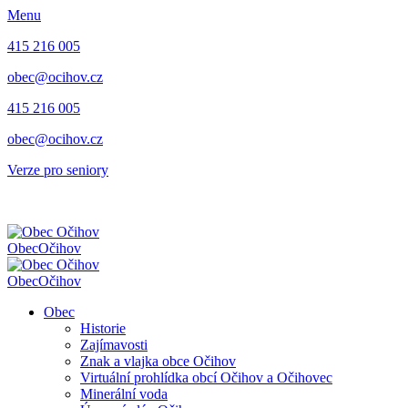
Menu
415 216 005
obec@ocihov.cz
415 216 005
obec@ocihov.cz
Verze pro seniory
Obec
Očihov
Obec
Očihov
Obec
Historie
Zajímavosti
Znak a vlajka obce Očihov
Virtuální prohlídka obcí Očihov a Očihovec
Minerální voda