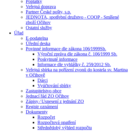
Poplatky
Veřejná doprava
Partner České pošty, s.p.
JEDNOTA, spotřební družstvo - COOP - Smíšené
zboží Očihov
Ostatní služby
Úřad
E-podatelna
Úřední deska
Povinné informace dle zákona 106⁄1999Sb.
Výroční zpráva dle zákona č. 106⁄1999 Sb.
Poskytnuté informace
Informace dle vyhlášky č. 259⁄2012 Sb.
Veřejná sbírka na pořízení zvonů do kostela sv. Martina
v Očihově
Dárci
Vyúčtování sbírky
Zastupitelstvo obce
Jednací řád ZO Očihov
Zápisy ⁄ Usnesení z jednání ZO
Registr oznámení
Dokumenty
Rozpočet
Rozpočtová opatření
Střednědobý výhled rozpočtu