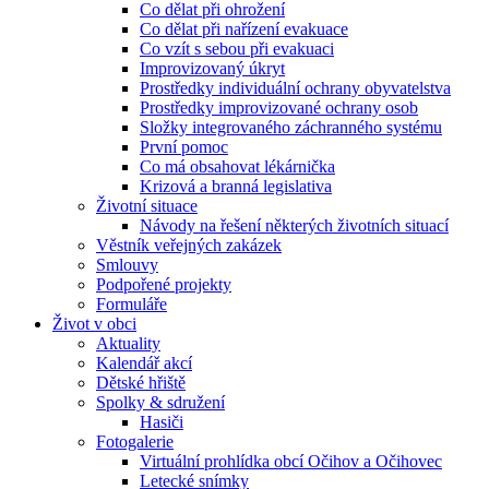
Co dělat při ohrožení
Co dělat při nařízení evakuace
Co vzít s sebou při evakuaci
Improvizovaný úkryt
Prostředky individuální ochrany obyvatelstva
Prostředky improvizované ochrany osob
Složky integrovaného záchranného systému
První pomoc
Co má obsahovat lékárnička
Krizová a branná legislativa
Životní situace
Návody na řešení některých životních situací
Věstník veřejných zakázek
Smlouvy
Podpořené projekty
Formuláře
Život v obci
Aktuality
Kalendář akcí
Dětské hřiště
Spolky & sdružení
Hasiči
Fotogalerie
Virtuální prohlídka obcí Očihov a Očihovec
Letecké snímky