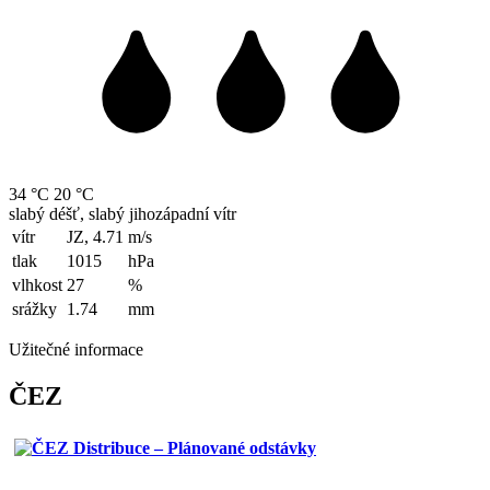
34 °C
20 °C
slabý déšť, slabý jihozápadní vítr
vítr
JZ, 4.71
m/s
tlak
1015
hPa
vlhkost
27
%
srážky
1.74
mm
Užitečné informace
ČEZ