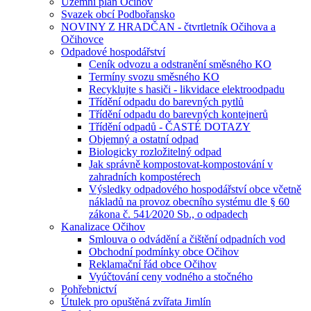
Územní plán Očihov
Svazek obcí Podbořansko
NOVINY Z HRADČAN - čtvrtletník Očihova a
Očihovce
Odpadové hospodářství
Ceník odvozu a odstranění směsného KO
Termíny svozu směsného KO
Recyklujte s hasiči - likvidace elektroodpadu
Třídění odpadu do barevných pytlů
Třídění odpadu do barevných kontejnerů
Třídění odpadů - ČASTÉ DOTAZY
Objemný a ostatní odpad
Biologicky rozložitelný odpad
Jak správně kompostovat-kompostování v
zahradních kompostérech
Výsledky odpadového hospodářství obce včetně
nákladů na provoz obecního systému dle § 60
zákona č. 541⁄2020 Sb., o odpadech
Kanalizace Očihov
Smlouva o odvádění a čištění odpadních vod
Obchodní podmínky obce Očihov
Reklamační řád obce Očihov
Vyúčtování ceny vodného a stočného
Pohřebnictví
Útulek pro opuštěná zvířata Jimlín