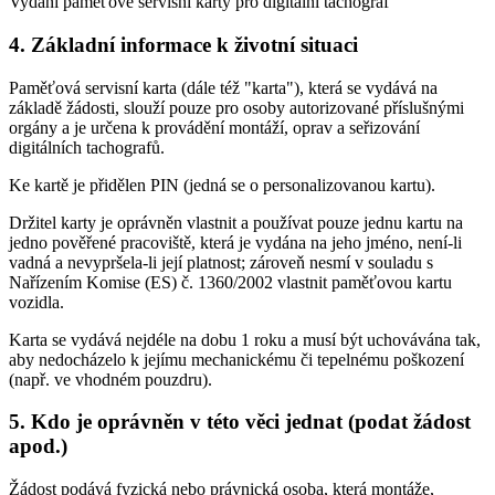
Vydání paměťové servisní karty pro digitální tachograf
4. Základní informace k životní situaci
Paměťová servisní karta (dále též "karta"), která se vydává na
základě žádosti, slouží pouze pro osoby autorizované příslušnými
orgány a je určena k provádění montáží, oprav a seřizování
digitálních tachografů.
Ke kartě je přidělen PIN (jedná se o personalizovanou kartu).
Držitel karty je oprávněn vlastnit a používat pouze jednu kartu na
jedno pověřené pracoviště, která je vydána na jeho jméno, není-li
vadná a nevypršela-li její platnost; zároveň nesmí v souladu s
Nařízením Komise (ES) č. 1360/2002 vlastnit paměťovou kartu
vozidla.
Karta se vydává nejdéle na dobu 1 roku a musí být uchovávána tak,
aby nedocházelo k jejímu mechanickému či tepelnému poškození
(např. ve vhodném pouzdru).
5. Kdo je oprávněn v této věci jednat (podat žádost
apod.)
Žádost podává fyzická nebo právnická osoba, která montáže,