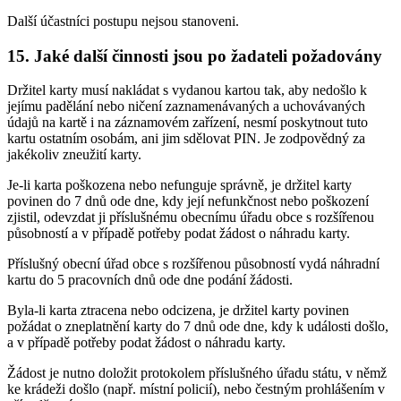
Další účastníci postupu nejsou stanoveni.
15. Jaké další činnosti jsou po žadateli požadovány
Držitel karty musí nakládat s vydanou kartou tak, aby nedošlo k
jejímu padělání nebo ničení zaznamenávaných a uchovávaných
údajů na kartě i na záznamovém zařízení, nesmí poskytnout tuto
kartu ostatním osobám, ani jim sdělovat PIN. Je zodpovědný za
jakékoliv zneužití karty.
Je-li karta poškozena nebo nefunguje správně, je držitel karty
povinen do 7 dnů ode dne, kdy její nefunkčnost nebo poškození
zjistil, odevzdat ji příslušnému obecnímu úřadu obce s rozšířenou
působností a v případě potřeby podat žádost o náhradu karty.
Příslušný obecní úřad obce s rozšířenou působností vydá náhradní
kartu do 5 pracovních dnů ode dne podání žádosti.
Byla-li karta ztracena nebo odcizena, je držitel karty povinen
požádat o zneplatnění karty do 7 dnů ode dne, kdy k události došlo,
a v případě potřeby podat žádost o náhradu karty.
Žádost je nutno doložit protokolem příslušného úřadu státu, v němž
ke krádeži došlo (např. místní policií), nebo čestným prohlášením v