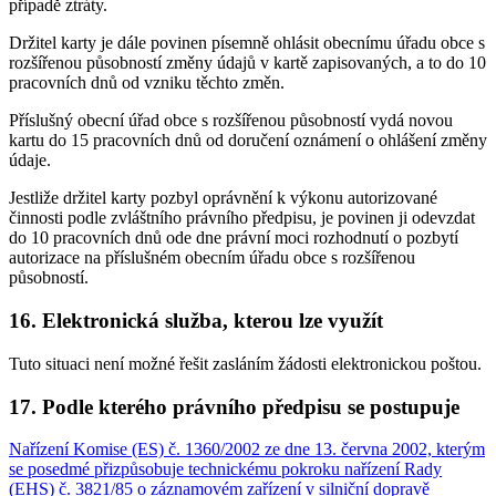
případě ztráty.
Držitel karty je dále povinen písemně ohlásit obecnímu úřadu obce s
rozšířenou působností změny údajů v kartě zapisovaných, a to do 10
pracovních dnů od vzniku těchto změn.
Příslušný obecní úřad obce s rozšířenou působností vydá novou
kartu do 15 pracovních dnů od doručení oznámení o ohlášení změny
údaje.
Jestliže držitel karty pozbyl oprávnění k výkonu autorizované
činnosti podle zvláštního právního předpisu, je povinen ji odevzdat
do 10 pracovních dnů ode dne právní moci rozhodnutí o pozbytí
autorizace na příslušném obecním úřadu obce s rozšířenou
působností.
16. Elektronická služba, kterou lze využít
Tuto situaci není možné řešit zasláním žádosti elektronickou poštou.
17. Podle kterého právního předpisu se postupuje
Nařízení Komise (ES) č. 1360/2002 ze dne 13. června 2002, kterým
se posedmé přizpůsobuje technickému pokroku nařízení Rady
(EHS) č. 3821/85 o záznamovém zařízení v silniční dopravě