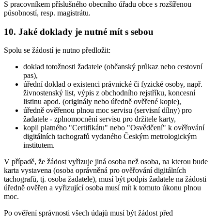
S pracovníkem příslušného obecního úřadu obce s rozšířenou
působností, resp. magistrátu.
10. Jaké doklady je nutné mít s sebou
Spolu se žádostí je nutno předložit:
doklad totožnosti žadatele (občanský průkaz nebo cestovní
pas),
úřední doklad o existenci právnické či fyzické osoby, např.
živnostenský list, výpis z obchodního rejstříku, koncesní
listinu apod. (originály nebo úředně ověřené kopie),
úředně ověřenou plnou moc servisu (servisní dílny) pro
žadatele - zplnomocnění servisu pro držitele karty,
kopii platného "Certifikátu" nebo "Osvědčení" k ověřování
digitálních tachografů vydaného Českým metrologickým
institutem.
V případě, že žádost vyřizuje jiná osoba než osoba, na kterou bude
karta vystavena (osoba oprávněná pro ověřování digitálních
tachografů, tj. osoba žadatele), musí být podpis žadatele na žádosti
úředně ověřen a vyřizující osoba musí mít k tomuto úkonu plnou
moc.
Po ověření správnosti všech údajů musí být žádost před