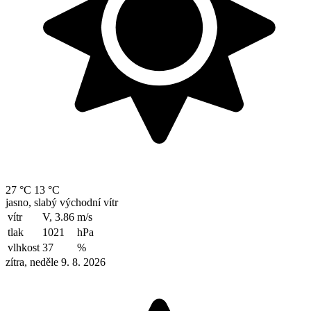
27 °C
13 °C
jasno, slabý východní vítr
vítr
V, 3.86
m/s
tlak
1021
hPa
vlhkost
37
%
zítra, neděle 9. 8. 2026