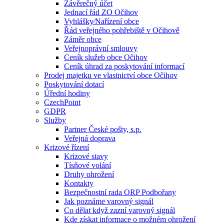
Závěrečný účet
Jednací řád ZO Očihov
Vyhlášky⁄Nařízení obce
Řád veřejného pohřebiště v Očihově
Záměr obce
Veřejnoprávní smlouvy
Ceník služeb obce Očihov
Ceník úhrad za poskytování informací
Prodej majetku ve vlastnictví obce Očihov
Poskytování dotací
Úřední hodiny
CzechPoint
GDPR
Služby
Partner České pošty, s.p.
Veřejná doprava
Krizové řízení
Krizové stavy
Tísňové volání
Druhy ohrožení
Kontakty
Bezpečnostní rada ORP Podbořany
Jak poznáme varovný signál
Co dělat když zazní varovný signál
Kde získat informace o možném ohrožení