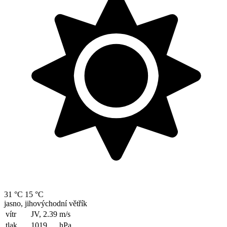
31 °C
15 °C
jasno, jihovýchodní větřík
vítr
JV, 2.39
m/s
tlak
1019
hPa