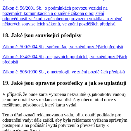
Zákon č. 56/2001 Sb., o podmínkách provozu vozidel na
pozemních komunikacích a o změně zákona o pojištění
odpovědnosti za škodu způsobenou provozem vozidla a o změně
některých souvisejících zákonů, ve znění pozdějších předpisů
18. Jaké jsou související předpisy
Zákon č. 500/2004 Sb., správní řád, ve znění pozdějších předpisů
Zákon č. 634/2004 Sb., o správních poplatcích, ve znění pozdějších
předpisů
Zákon č. 505/1990 Sb., o metrologii, ve znění pozdějších předpisů
19. Jaké jsou opravné prostředky a jak se uplatňují
V případě, že bude karta vyrobena nekvalitně (s jakoukoliv vadou),
je nutné obrátit se s reklamací na příslušný obecní úřad obce s
rozšířenou působností, který kartu vydal.
Tento úřad označí reklamovanou vadu, příp. opatří podklady pro
odstranění vady; dále zařídí, aby byla reklamace vyřízena správným
postupem a na požádání vydá potvrzení o převzetí karty k
reklamačnímu řízení.