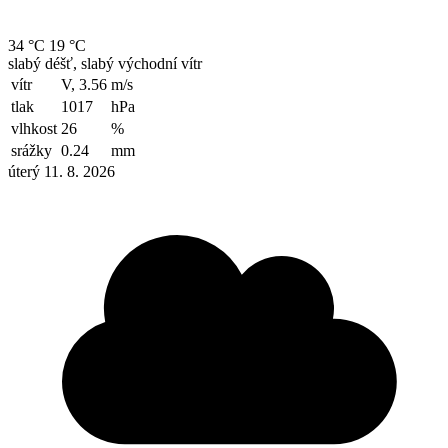
34 °C
19 °C
slabý déšť, slabý východní vítr
vítr
V, 3.56
m/s
tlak
1017
hPa
vlhkost
26
%
srážky
0.24
mm
úterý 11. 8. 2026