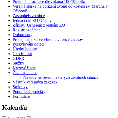
Povinné informace dle zákona 106⁄1999Sb.
Veřejná sbírka na pořízení zvonů do kostela sv. Martina v
Očihově
Zastupitelstvo obce
Jednací řád ZO Očihov
Zápisy ⁄ Usnesení z jednání ZO
Registr oznámení
Dokumenty
Prodej majetku ve vlastnictví obce Očihov
Poskytování dotací
Úřední hodiny
CzechPoint
GDPR
Služby
Krizové řízení
Životní situace
Návody na řešení některých životních situací
Věstník veřejných zakázek
Smlouvy
Podpořené projekty
Formuláře
Kalendář