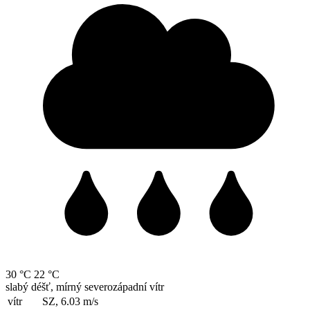
30 °C
22 °C
slabý déšť, mírný severozápadní vítr
vítr
SZ, 6.03
m/s