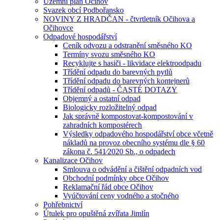
Územní plán Očihov
Svazek obcí Podbořansko
NOVINY Z HRADČAN - čtvrtletník Očihova a
Očihovce
Odpadové hospodářství
Ceník odvozu a odstranění směsného KO
Termíny svozu směsného KO
Recyklujte s hasiči - likvidace elektroodpadu
Třídění odpadu do barevných pytlů
Třídění odpadu do barevných kontejnerů
Třídění odpadů - ČASTÉ DOTAZY
Objemný a ostatní odpad
Biologicky rozložitelný odpad
Jak správně kompostovat-kompostování v
zahradních kompostérech
Výsledky odpadového hospodářství obce včetně
nákladů na provoz obecního systému dle § 60
zákona č. 541⁄2020 Sb., o odpadech
Kanalizace Očihov
Smlouva o odvádění a čištění odpadních vod
Obchodní podmínky obce Očihov
Reklamační řád obce Očihov
Vyúčtování ceny vodného a stočného
Pohřebnictví
Útulek pro opuštěná zvířata Jimlín