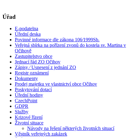
Úřad
E-podatelna
Úřední deska
Povinné informace dle zákona 106⁄1999Sb.
Veřejná sbírka na pořízení zvonů do kostela sv. Martina v
Očihově
Zastupitelstvo obce
Jednací řád ZO Očihov
Zápisy ⁄ Usnesení z jednání ZO
Registr oznámení
Dokumenty
Prodej majetku ve vlastnictví obce Očihov
Poskytování dotací
Úřední hodiny
CzechPoint
GDPR
Služby
Krizové řízení
Životní situace
Návody na řešení některých životních situací
Věstník veřejných zakázek