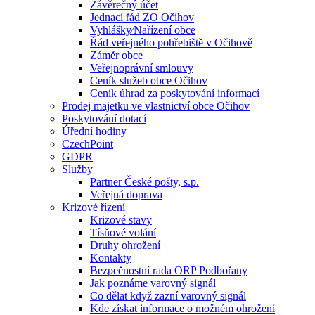
Závěrečný účet
Jednací řád ZO Očihov
Vyhlášky⁄Nařízení obce
Řád veřejného pohřebiště v Očihově
Záměr obce
Veřejnoprávní smlouvy
Ceník služeb obce Očihov
Ceník úhrad za poskytování informací
Prodej majetku ve vlastnictví obce Očihov
Poskytování dotací
Úřední hodiny
CzechPoint
GDPR
Služby
Partner České pošty, s.p.
Veřejná doprava
Krizové řízení
Krizové stavy
Tísňové volání
Druhy ohrožení
Kontakty
Bezpečnostní rada ORP Podbořany
Jak poznáme varovný signál
Co dělat když zazní varovný signál
Kde získat informace o možném ohrožení