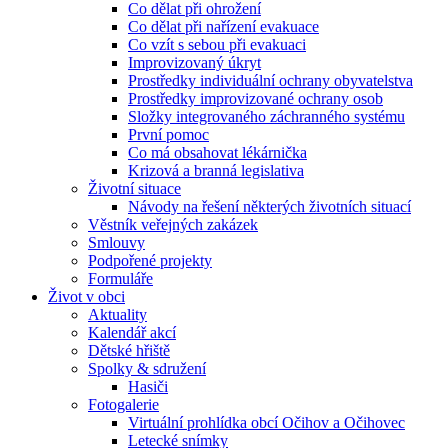
Co dělat při ohrožení
Co dělat při nařízení evakuace
Co vzít s sebou při evakuaci
Improvizovaný úkryt
Prostředky individuální ochrany obyvatelstva
Prostředky improvizované ochrany osob
Složky integrovaného záchranného systému
První pomoc
Co má obsahovat lékárnička
Krizová a branná legislativa
Životní situace
Návody na řešení některých životních situací
Věstník veřejných zakázek
Smlouvy
Podpořené projekty
Formuláře
Život v obci
Aktuality
Kalendář akcí
Dětské hřiště
Spolky & sdružení
Hasiči
Fotogalerie
Virtuální prohlídka obcí Očihov a Očihovec
Letecké snímky