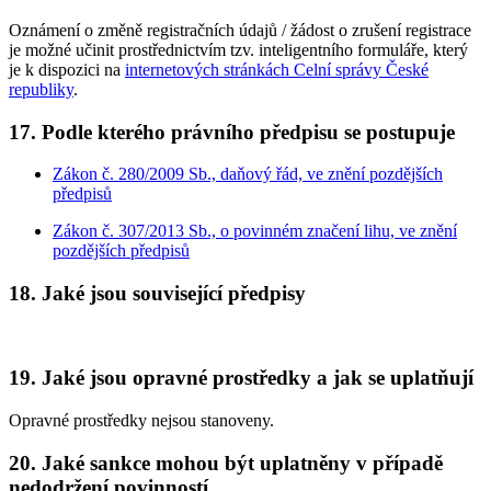
Oznámení o změně registračních údajů / žádost o zrušení registrace
je možné učinit prostřednictvím tzv. inteligentního formuláře, který
je k dispozici na
internetových stránkách Celní správy České
republiky
.
17. Podle kterého právního předpisu se postupuje
Zákon č. 280/2009 Sb., daňový řád, ve znění pozdějších
předpisů
Zákon č. 307/2013 Sb., o povinném značení lihu, ve znění
pozdějších předpisů
18. Jaké jsou související předpisy
19. Jaké jsou opravné prostředky a jak se uplatňují
Opravné prostředky nejsou stanoveny.
20. Jaké sankce mohou být uplatněny v případě
nedodržení povinností