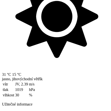
31 °C
15 °C
jasno, jihovýchodní větřík
vítr
JV, 2.39
m/s
tlak
1019
hPa
vlhkost
30
%
Užitečné informace