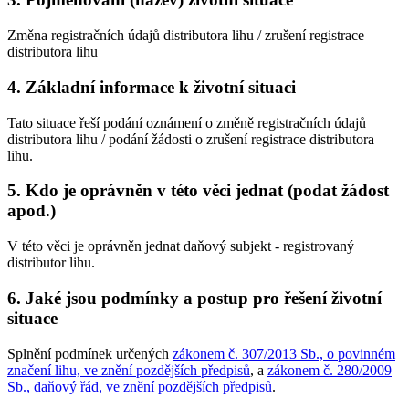
Změna registračních údajů distributora lihu / zrušení registrace
distributora lihu
4. Základní informace k životní situaci
Tato situace řeší podání oznámení o změně registračních údajů
distributora lihu / podání žádosti o zrušení registrace distributora
lihu.
5. Kdo je oprávněn v této věci jednat (podat žádost
apod.)
V této věci je oprávněn jednat daňový subjekt - registrovaný
distributor lihu.
6. Jaké jsou podmínky a postup pro řešení životní
situace
Splnění podmínek určených
zákonem č. 307/2013 Sb., o povinném
značení lihu, ve znění pozdějších předpisů
, a
zákonem č. 280/2009
Sb., daňový řád, ve znění pozdějších předpisů
.