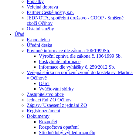
Poplatky
Veřejná doprava
Partner České pošty, s.p.
JEDNOTA, spotřební družstvo - COOP - Smíšené
zboží Očihov
Ostatní služby
Úřad
E-podatelna
Úřední deska
Povinné informace dle zákona 106⁄1999Sb.
Výroční zpráva dle zákona č. 106⁄1999 Sb.
Poskytnuté informace
Informace dle vyhlášky č. 259⁄2012 Sb.
Veřejná sbírka na pořízení zvonů do kostela sv. Martina
v Očihově
Dárci
Vyúčtování sbírky
Zastupitelstvo obce
Jednací řád ZO Očihov
Zápisy ⁄ Usnesení z jednání ZO
Registr oznámení
Dokumenty
Rozpočet
Rozpočtová opatření
Střednědobý výhled rozpočtu