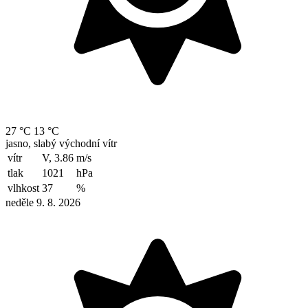
27 °C
13 °C
jasno, slabý východní vítr
vítr
V, 3.86
m/s
tlak
1021
hPa
vlhkost
37
%
neděle 9. 8. 2026