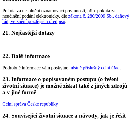
Pokuta za nesplnění oznamovací povinnosti, příp. pokuta za
neučinění podání elektronicky, dle
zákona č. 280/2009 Sb., daňový
řád, ve znění pozdějších předpisů
.
21. Nejčastější dotazy
22. Další informace
Podrobné informace vám poskytne
místně příslušný celní úřad
.
23. Informace o popisovaném postupu (o řešení
životní situace) je možné získat také z jiných zdrojů
a v jiné formě
Celní správa České republiky
24. Související životní situace a návody, jak je řešit