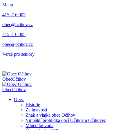
Menu
415 216 005
obec@ocihov.cz
415 216 005
obec@ocihov.cz
Verze pro seniory
Obec
Očihov
Obec
Očihov
Obec
Historie
Zajímavosti
Znak a vlajka obce Očihov
Virtuální prohlídka obcí Očihov a Očihovec
Minerální voda