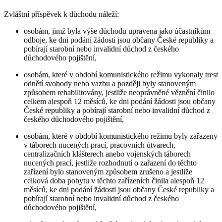
Zvláštní příspěvek k důchodu náleží:
osobám, jimž byla výše důchodu upravena jako účastníkům
odboje, ke dni podání žádosti jsou občany České republiky a
pobírají starobní nebo invalidní důchod z českého
důchodového pojištění,
osobám, které v období komunistického režimu vykonaly trest
odnětí svobody nebo vazbu a později byly stanoveným
způsobem rehabilitovány, jestliže neoprávněné věznění činilo
celkem alespoň 12 měsíců, ke dni podání žádosti jsou občany
České republiky a pobírají starobní nebo invalidní důchod z
českého důchodového pojištění,
osobám, které v období komunistického režimu byly zařazeny
v táborech nucených prací, pracovních útvarech,
centralizačních klášterech anebo vojenských táborech
nucených prací, jestliže rozhodnutí o zařazení do těchto
zařízení bylo stanoveným způsobem zrušeno a jestliže
celková doba pobytu v těchto zařízeních činila alespoň 12
měsíců, ke dni podání žádosti jsou občany České republiky a
pobírají starobní nebo invalidní důchod z českého
důchodového pojištění,