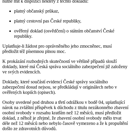
nutné mít k dispozici některý z těchto dokladů:
platný občanský průkaz,
platný cestovní pas České republiky,
ověřený doklad (osvědčení) o státním občanství České
republiky.
Uplatňuje-li žádost pro oprávněného jeho zmocněnec, musí
předložit též písemnou plnou moc.
K prokázání rozhodných skutečností ve většině případů slouží
doklady, které má Česká správa sociálního zabezpečení již založeny
ve svých evidencích.
Doklady, které součástí evidencí České správy sociálního
zabezpečení dosud nejsou, se předkládají v originálech nebo v
ověřených kopiích (opisech).
Osoby uvedené pod druhou a třetí odrážkou v bodě 04, uplatňující
nárok na zvláštní příspěvek k důchodu z titulu nezákonného zbavení
osobní svobody v rozsahu kratším než 12 měsíců, musí předložit
doklad, z něhož je zřejmé, že zbavení osobní svobody mělo trvat
déle než 12 měsíců nebo nebylo časově vymezeno a že k propuštění
došlo ze zdravotních důvodů.