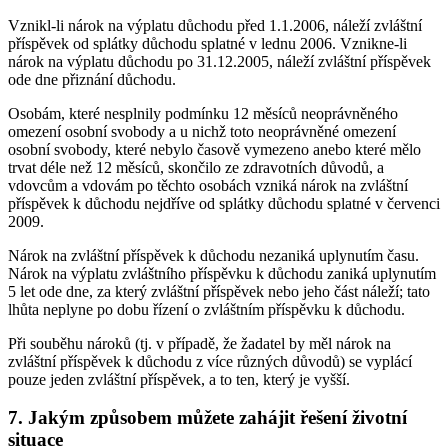
Vznikl-li nárok na výplatu důchodu před 1.1.2006, náleží zvláštní
příspěvek od splátky důchodu splatné v lednu 2006. Vznikne-li
nárok na výplatu důchodu po 31.12.2005, náleží zvláštní příspěvek
ode dne přiznání důchodu.
Osobám, které nesplnily podmínku 12 měsíců neoprávněného
omezení osobní svobody a u nichž toto neoprávněné omezení
osobní svobody, které nebylo časově vymezeno anebo které mělo
trvat déle než 12 měsíců, skončilo ze zdravotních důvodů, a
vdovcům a vdovám po těchto osobách vzniká nárok na zvláštní
příspěvek k důchodu nejdříve od splátky důchodu splatné v červenci
2009.
Nárok na zvláštní příspěvek k důchodu nezaniká uplynutím času.
Nárok na výplatu zvláštního příspěvku k důchodu zaniká uplynutím
5 let ode dne, za který zvláštní příspěvek nebo jeho část náleží; tato
lhůta neplyne po dobu řízení o zvláštním příspěvku k důchodu.
Při souběhu nároků (tj. v případě, že žadatel by měl nárok na
zvláštní příspěvek k důchodu z více různých důvodů) se vyplácí
pouze jeden zvláštní příspěvek, a to ten, který je vyšší.
7. Jakým způsobem můžete zahájit řešení životní
situace