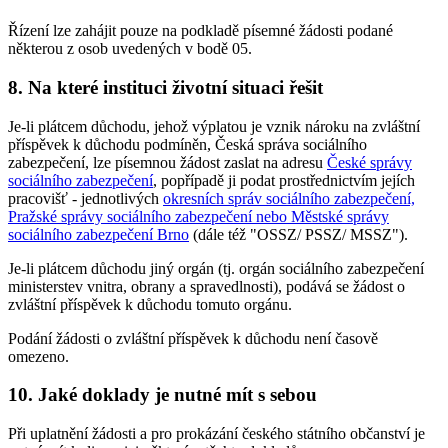
Řízení lze zahájit pouze na podkladě písemné žádosti podané
některou z osob uvedených v bodě 05.
8. Na které instituci životní situaci řešit
Je-li plátcem důchodu, jehož výplatou je vznik nároku na zvláštní
příspěvek k důchodu podmíněn, Česká správa sociálního
zabezpečení, lze písemnou žádost zaslat na adresu
České správy
sociálního zabezpečení
, popřípadě ji podat prostřednictvím jejích
pracovišť - jednotlivých
okresních správ sociálního zabezpečení,
Pražské správy sociálního zabezpečení nebo Městské správy
sociálního zabezpečení Brno
(dále též "OSSZ/ PSSZ/ MSSZ").
Je-li plátcem důchodu jiný orgán (tj. orgán sociálního zabezpečení
ministerstev vnitra, obrany a spravedlnosti), podává se žádost o
zvláštní příspěvek k důchodu tomuto orgánu.
Podání žádosti o zvláštní příspěvek k důchodu není časově
omezeno.
10. Jaké doklady je nutné mít s sebou
Při uplatnění žádosti a pro prokázání českého státního občanství je