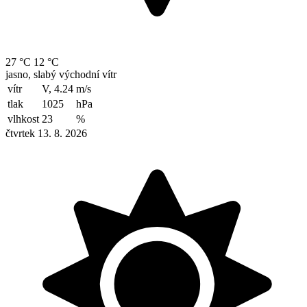
27 °C
12 °C
jasno, slabý východní vítr
vítr
V, 4.24
m/s
tlak
1025
hPa
vlhkost
23
%
čtvrtek 13. 8. 2026