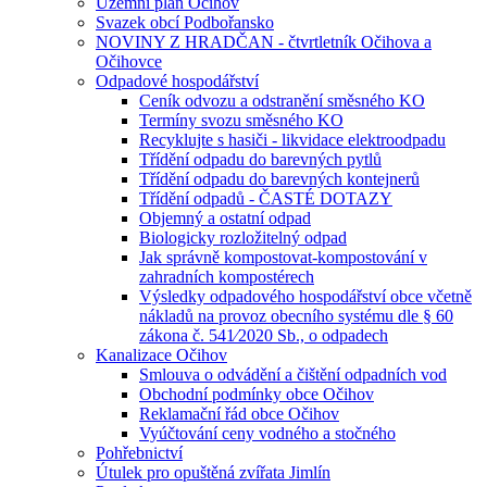
Územní plán Očihov
Svazek obcí Podbořansko
NOVINY Z HRADČAN - čtvrtletník Očihova a
Očihovce
Odpadové hospodářství
Ceník odvozu a odstranění směsného KO
Termíny svozu směsného KO
Recyklujte s hasiči - likvidace elektroodpadu
Třídění odpadu do barevných pytlů
Třídění odpadu do barevných kontejnerů
Třídění odpadů - ČASTÉ DOTAZY
Objemný a ostatní odpad
Biologicky rozložitelný odpad
Jak správně kompostovat-kompostování v
zahradních kompostérech
Výsledky odpadového hospodářství obce včetně
nákladů na provoz obecního systému dle § 60
zákona č. 541⁄2020 Sb., o odpadech
Kanalizace Očihov
Smlouva o odvádění a čištění odpadních vod
Obchodní podmínky obce Očihov
Reklamační řád obce Očihov
Vyúčtování ceny vodného a stočného
Pohřebnictví
Útulek pro opuštěná zvířata Jimlín