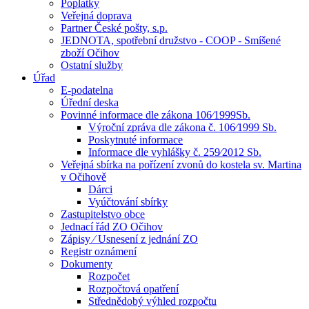
Poplatky
Veřejná doprava
Partner České pošty, s.p.
JEDNOTA, spotřební družstvo - COOP - Smíšené
zboží Očihov
Ostatní služby
Úřad
E-podatelna
Úřední deska
Povinné informace dle zákona 106⁄1999Sb.
Výroční zpráva dle zákona č. 106⁄1999 Sb.
Poskytnuté informace
Informace dle vyhlášky č. 259⁄2012 Sb.
Veřejná sbírka na pořízení zvonů do kostela sv. Martina
v Očihově
Dárci
Vyúčtování sbírky
Zastupitelstvo obce
Jednací řád ZO Očihov
Zápisy ⁄ Usnesení z jednání ZO
Registr oznámení
Dokumenty
Rozpočet
Rozpočtová opatření
Střednědobý výhled rozpočtu