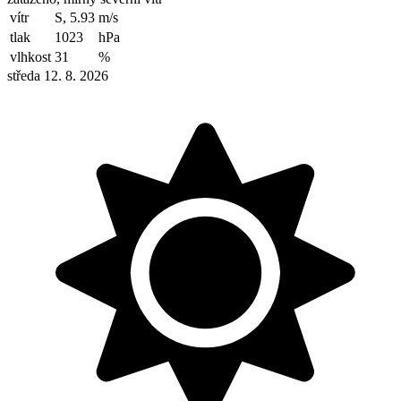
vítr
S, 5.93
m/s
tlak
1023
hPa
vlhkost
31
%
středa 12. 8. 2026