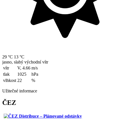
29 °C
13 °C
jasno, slabý východní vítr
vítr
V, 4.66
m/s
tlak
1025
hPa
vlhkost
22
%
Užitečné informace
ČEZ