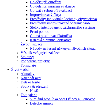
Co dělat při ohrožení
Co dělat při nařízení evakuace
Co vzít s sebou při evakuaci
Improvizovaný úkryt
Prostředky individuální ochrany obyvatelstva
Prostředky improvizované ochrany osob
Složky integrovaného záchranného systému
První pomoc
Co má obsahovat lékárnička
Krizová a branná legislativa
Životní situace
Návody na řešení některých životních situací
Věstník veřejných zakázek
Smlouvy
Podpořené projekty
Formuláře
Život v obci
Aktuality
Kalendář akcí
Dětské hřiště
Spolky & sdružení
Hasiči
Fotogalerie
Virtuální prohlídka obcí Očihov a Očihovec
Letecké snímky