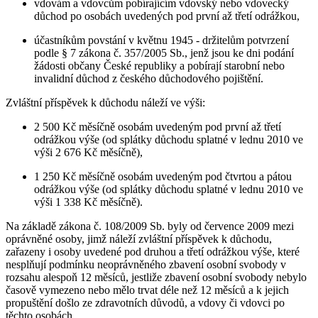
vdovám a vdovcům pobírajícím vdovský nebo vdovecký
důchod po osobách uvedených pod první až třetí odrážkou,
účastníkům povstání v květnu 1945 - držitelům potvrzení
podle § 7 zákona č. 357/2005 Sb., jenž jsou ke dni podání
žádosti občany České republiky a pobírají starobní nebo
invalidní důchod z českého důchodového pojištění.
Zvláštní příspěvek k důchodu náleží ve výši:
2 500 Kč měsíčně osobám uvedeným pod první až třetí
odrážkou výše (od splátky důchodu splatné v lednu 2010 ve
výši 2 676 Kč měsíčně),
1 250 Kč měsíčně osobám uvedeným pod čtvrtou a pátou
odrážkou výše (od splátky důchodu splatné v lednu 2010 ve
výši 1 338 Kč měsíčně).
Na základě zákona č. 108/2009 Sb. byly od července 2009 mezi
oprávněné osoby, jimž náleží zvláštní příspěvek k důchodu,
zařazeny i osoby uvedené pod druhou a třetí odrážkou výše, které
nesplňují podmínku neoprávněného zbavení osobní svobody v
rozsahu alespoň 12 měsíců, jestliže zbavení osobní svobody nebylo
časově vymezeno nebo mělo trvat déle než 12 měsíců a k jejich
propuštění došlo ze zdravotních důvodů, a vdovy či vdovci po
těchto osobách.