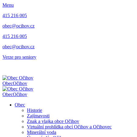
Menu
415 216 005
obec@ocihov.cz
415 216 005
obec@ocihov.cz
Verze pro seniory
Obec
Očihov
Obec
Očihov
Obec
Historie
Zajímavosti
Znak a vlajka obce Očihov
Virtuální prohlídka obcí Očihov a Očihovec
Minerální voda