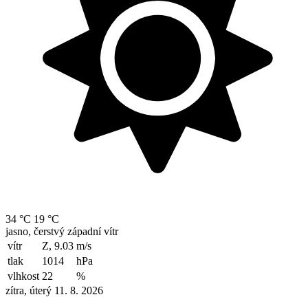
34 °C
19 °C
jasno, čerstvý západní vítr
vítr
Z, 9.03
m/s
tlak
1014
hPa
vlhkost
22
%
zítra, úterý 11. 8. 2026