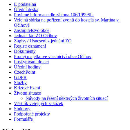
E-podatelna
Úřední deska
Povinné informace dle zákona 106⁄1999Sb.
Veřejná sbírka na pořízení zvonů do kostela sv. Martina v
Očihově
Zastupitelstvo obce
Jednací řád ZO Očihov
Zápisy ⁄ Usnesení z jednání ZO
Registr oznámení
Dokumenty
Prodej majetku ve vlastnictví obce Očihov
Poskytování dotací
Úřední hodiny
CzechPoint
GDPR
Služby
Krizové řízení
Životní situace
Návody na řešení některých životních situací
Věstník veřejných zakázek
Smlouvy
Podpořené projekty
Formuláře