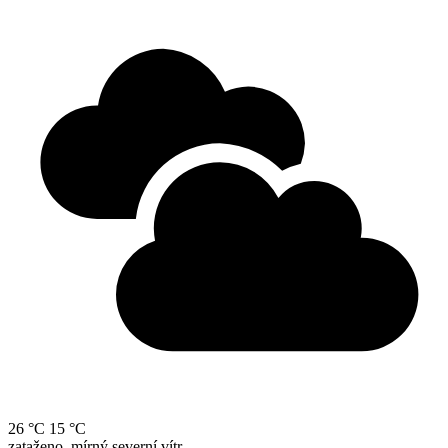
26 °C
15 °C
zataženo, mírný severní vítr