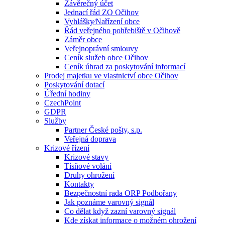
Závěrečný účet
Jednací řád ZO Očihov
Vyhlášky⁄Nařízení obce
Řád veřejného pohřebiště v Očihově
Záměr obce
Veřejnoprávní smlouvy
Ceník služeb obce Očihov
Ceník úhrad za poskytování informací
Prodej majetku ve vlastnictví obce Očihov
Poskytování dotací
Úřední hodiny
CzechPoint
GDPR
Služby
Partner České pošty, s.p.
Veřejná doprava
Krizové řízení
Krizové stavy
Tísňové volání
Druhy ohrožení
Kontakty
Bezpečnostní rada ORP Podbořany
Jak poznáme varovný signál
Co dělat když zazní varovný signál
Kde získat informace o možném ohrožení